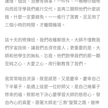
護理、值班、治療等瑣事，一件件、一樁樁仔細地
向西班牙學員們進行交代。並再三關照他們什麼該
做，什麼一定要避免。一一進行了落實，足足用了
三個小時的時間，才離開機場。
這十天的修煉班，我們收穫都很大。大師不僅教我
們宇宙技術，讓我們去濟世度人；更重要的是，大
師和他學生的無私、忘我，他們對學員們的那一顆
至純之心、大愛之心，用行動教育了我們。
我常常暗自流淚，既是感恩，又是慶幸，慶幸自己
下半輩子，能遇上這麼一位好師父，是自己幾輩子
修來的福。默默地下決心要學習大師的慈悲心，發
自內心的真愛。跟著大師走“三救”聖賢之路，做神