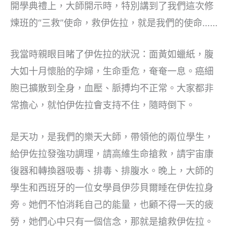
開學典禮上，大師開示時，特別講到了我們這次修
煉班的“三救”使命，救伊佐拉，就是我們的使命……
我當時親眼目睹了伊佐拉的狀況：面黃如蠟紙，腹
大如十月懷胎的孕婦，生命垂危，奄奄一息。癌細
胞已擴散到全身，血壓、脈搏均不正常。大家都非
常擔心，就怕伊佐拉會支持不住，隨時倒下。
是天功，是我們的樂天大師，帶領他的兩位學生，
給伊佐拉發強功調理，請高維生命搶救，請宇宙康
復器和轉換器吸毒、排毒、排腹水。晚上，大師的
學生和西班牙的一位女學員伊莎貝爾睡在伊佐拉身
旁。她們不怕消耗自己的能量，也顧不得一天的疲
勞，她們心中只有一個信念，那就是搶救伊佐拉。