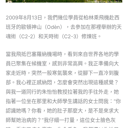
2009年8月13日，我們幾位學員從柏林乘飛機赴西
班牙的歐頓神山（Odèn），去參加在那裡舉辦的天
魂術（C2-2）和天時術（C2-3）修煉班。
當我飛抵巴塞羅納機場時，看到來自世界各地的學
員已聚集在候機室，感到非常高興。我正準備向大
家走近時，突然一股寒氣襲來，從腳下一直冷到腹
部。我心裡正感納悶，怎麼會突然出現這種感覺？
與我一道同行的朱怡怡教授拉著我的手往外走，她
指著一位坐在那里和大師學生講話的女士問我：“你
認識她嗎？你看，她的肚子那麼大，是不是來求大
師幫她治病的？”我仔細一打量，這位女士臉色灰