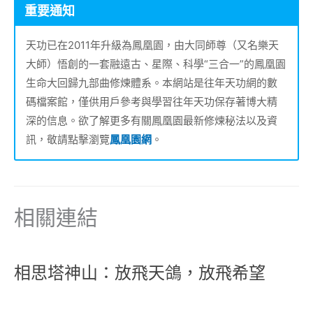
重要通知
天功已在2011年升級為鳳凰園，由大同師尊（又名樂天
大師）悟創的一套融遠古、星際、科學“三合一”的鳳凰園
生命大回歸九部曲修煉體系。本網站是往年天功網的數
碼檔案館，僅供用戶參考與學習往年天功保存著博大精
深的信息。欲了解更多有關鳳凰園最新修煉秘法以及資
訊，敬請點擊瀏覽
鳳凰園網
。
相關連結
相思塔神山：放飛天鴿，放飛希望