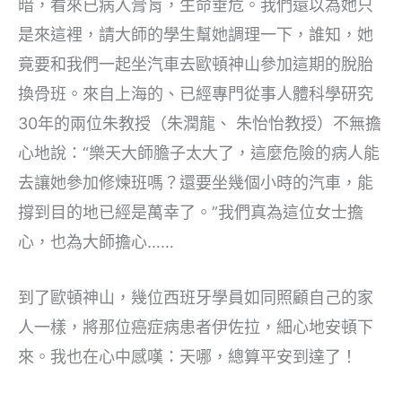
暗，看來已病入膏肓，生命垂危。我們還以為她只
是來這裡，請大師的學生幫她調理一下，誰知，她
竟要和我們一起坐汽車去歐頓神山參加這期的脫胎
換骨班。來自上海的、已經專門從事人體科學研究
30年的兩位朱教授（朱潤龍、 朱怡怡教授）不無擔
心地說：“樂天大師膽子太大了，這麼危險的病人能
去讓她參加修煉班嗎？還要坐幾個小時的汽車，能
撐到目的地已經是萬幸了。”我們真為這位女士擔
心，也為大師擔心……
到了歐頓神山，幾位西班牙學員如同照顧自己的家
人一樣，將那位癌症病患者伊佐拉，細心地安頓下
來。我也在心中感嘆：天哪，總算平安到達了！