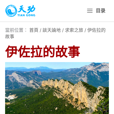
跳
目录
至
主
要
當前位置：
首頁
/
談天論地
/
求索之旅
/
伊佐拉的
故事
內
容
伊佐拉的故事