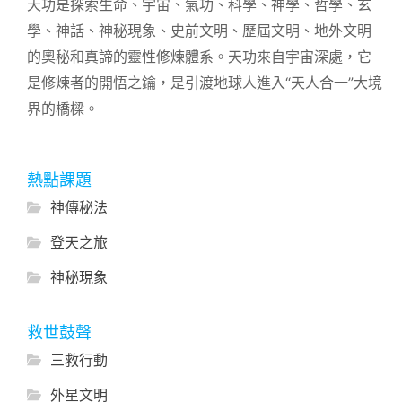
天功是探索生命、宇宙、氣功、科學、神學、哲學、玄
學、神話、神秘現象、史前文明、歷屆文明、地外文明
的奧秘和真諦的靈性修煉體系。天功來自宇宙深處，它
是修煉者的開悟之鑰，是引渡地球人進入“天人合一”大境
界的橋樑。
熱點課題
神傳秘法
登天之旅
神秘現象
救世鼓聲
三救行動
外星文明