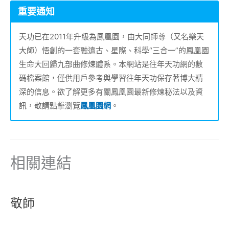
重要通知
天功已在2011年升級為鳳凰園，由大同師尊（又名樂天
大師）悟創的一套融遠古、星際、科學“三合一”的鳳凰園
生命大回歸九部曲修煉體系。本網站是往年天功網的數
碼檔案館，僅供用戶參考與學習往年天功保存著博大精
深的信息。欲了解更多有關鳳凰園最新修煉秘法以及資
訊，敬請點擊瀏覽
鳳凰園網
。
相關連結
敬師