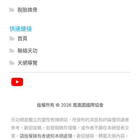
脫胎換骨
快速鏈接
首頁
聯絡天功
天網導覽
版權所有 © 2026 鳳凰園國際協會
天功網是獨立的靈性修煉網站，所發布的消息和評論僅供讀者
參考。歡迎投稿。如發現稿件侵權，或作者不願在本網發表文
章，
請版權擁有者通知本網處理
。歡迎鏈接、轉載天網內容。