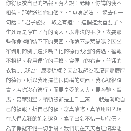
你得積攢自己的福報。有人說：老師，你講的我不
相信。那就送給你四個字，“ 以身試法”。 過去有一
句話：“ 君子愛財，取之有道” ，這個道太重要了。
生死還是存亡？有的商人，以非法的手段，去要那
些你命裡頭裝不下的東西，你這不是惹禍嗎？因坐
牢判刑的例子還少嗎？他的德行跟他的待遇、福報
不相稱。我用便宜的手機、穿便宜的布鞋，普通的
衣物……我為什麼要這樣？因為我認為我沒有那麼厚
的德行，所以我用這些很簡樸的東西，我心裡很踏
實。若你沒有德行，而要享受的太大，要奔馳、寶
馬、豪華別墅，頓頓飯都是上千上萬……就是消耗自
己的福報，折自己的福，您真敢吃，真敢用啊？現
在人們瘋狂的追名逐利，為了出名不惜一切代價，
為了掙錢不惜一切手段。我們現在天天看這個奔馳