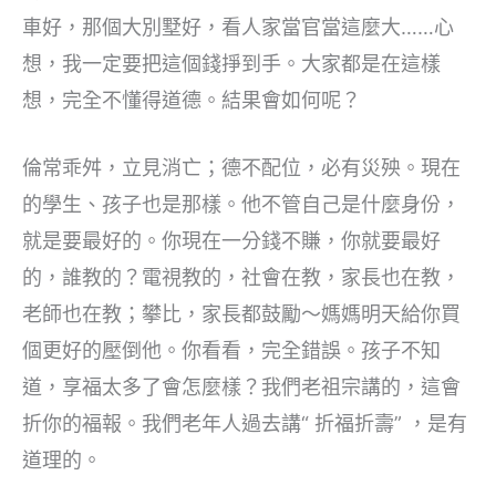
車好，那個大別墅好，看人家當官當這麼大……心
想，我一定要把這個錢掙到手。大家都是在這樣
想，完全不懂得道德。結果會如何呢？
倫常乖舛，立見消亡；德不配位，必有災殃。現在
的學生、孩子也是那樣。他不管自己是什麼身份，
就是要最好的。你現在一分錢不賺，你就要最好
的，誰教的？電視教的，社會在教，家長也在教，
老師也在教；攀比，家長都鼓勵～媽媽明天給你買
個更好的壓倒他。你看看，完全錯誤。孩子不知
道，享福太多了會怎麼樣？我們老祖宗講的，這會
折你的福報。我們老年人過去講“ 折福折壽” ，是有
道理的。