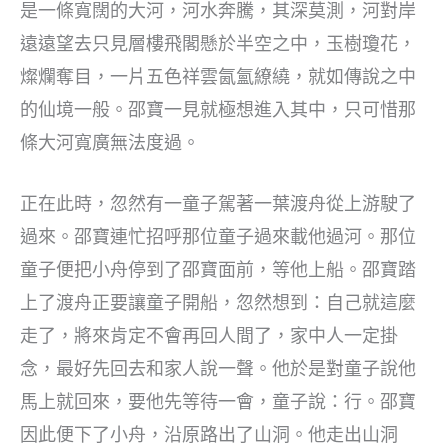
是一條寬闊的大河，河水奔騰，其深莫測，河對岸
遠遠望去只見層樓飛閣懸於半空之中，玉樹瓊花，
燦爛奪目，一片五色祥雲氤氳繚繞，就如傳說之中
的仙境一般。邵寶一見就極想進入其中，只可惜那
條大河寬廣無法度過。
正在此時，忽然有一童子駕著一葉渡舟從上游駛了
過來。邵寶連忙招呼那位童子過來載他過河。那位
童子便把小舟停到了邵寶面前，等他上船。邵寶踏
上了渡舟正要讓童子開船，忽然想到：自己就這麼
走了，將來肯定不會再回人間了，家中人一定掛
念，最好先回去和家人說一聲。他於是對童子說他
馬上就回來，要他先等待一會，童子說：行。邵寶
因此便下了小舟，沿原路出了山洞。他走出山洞