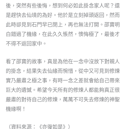
後，突然有些後悔，想到何必如此掛念家人呢？還
是趕快去仙境的為好。他於是立刻掉頭返回，然而
此時卻見到石門早已閉上，再也無法打開。邵寶明
白錯過了機緣，在此久久悵然，懊悔極了，最後才
不得不返回家中。
看了邵寶的故事，真是為他在一念中沒放下對親人
的掛念，結果失去仙緣而惋惜，從中又可見到修煉
實乃嚴肅之極之事，有時一念之差就會給自己帶來
巨大的遺憾。希望今天所有的修煉人都能夠真正很
嚴肅的對待自己的修煉，萬萬不可失去修煉的神聖
機緣啊！
（資料來源：《亦復如是》）