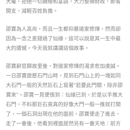
大權，拒絕一切饋贈和宴請，大力整頓財政，節省
開支，減輕百姓負擔。
邵寶為人高尚，而且一生都仰慕道家修煉，然而卻
因為一念之差錯過了仙緣，這可以說是其一生中最
大的遺憾。今天我就講講這個故事。
邵寶辭官歸故里後，對道家修煉的渴求愈加虔誠。
一日邵寶遊歷石門山時，見到石門山上的一塊如同
大石門一般的天然巨石上寫著“若要此門開，除非邵
寶來”。邵寶一見便悟到：仙緣已到。於是以手推大
石門，不料那巨石竟真的好像大門一般一推就打開
了，一個石洞出現在他的面前。邵寶便走了進去，
走了一會後，他看到裡面居然另有一番天地：前方