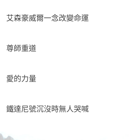
艾森豪威爾一念改變命運
尊師重道
愛的力量
鐵達尼號沉沒時無人哭喊