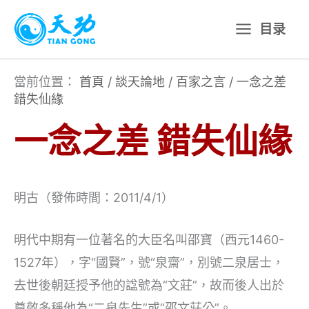
跳
目录
至
主
要
當前位置：
首頁
/
談天論地
/
百家之言
/
一念之差
錯失仙緣
內
容
一念之差 錯失仙緣
明古（發佈時間：2011/4/1）
明代中期有一位著名的大臣名叫邵寶（西元1460-
1527年），字“國賢”，號“泉齋”，別號二泉居士，
去世後朝廷授予他的諡號為“文莊”，故而後人出於
尊敬多稱他為“二泉先生”或“邵文莊公”。