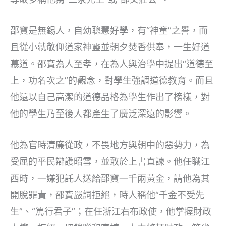
邵寶是無錫人，自幼聰慧好學，有“神童”之譽，而
且從小就敬仰道家神靈並朝夕焚香供奉，一生好道
慕道。邵寶為人至孝，在為人與治學中提出“道德至
上，功名次之”的觀念，對學生強調道德教育。而且
他還以自己高潔的道德品格為學生作出了榜樣，對
他的學生乃至後人都產生了廣泛深遠的影響。
他為官時清廉從政，不畏地方與朝中的惡勢力，為
受屈的平民辯護昭雪，並敢於上書直諫。他任職江
西時，一嫌犯託人送給邵寶一千兩黃金，請他為其
開脫罪責，邵寶嚴詞拒絕，時人稱他“千金不受先
生”、“篤行君子”；在任浙江右布政使，他掌握財政