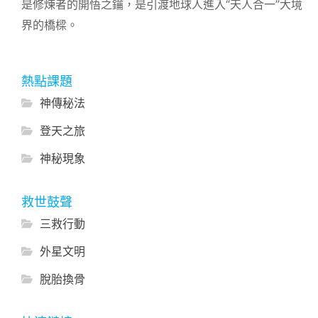
是修煉者的開悟之鑰，是引渡地球人進入“天人合一”大境
界的橋樑。
熱點課題
神傳秘法
登天之旅
神秘現象
救世鼓聲
三救行動
外星文明
脫胎換骨