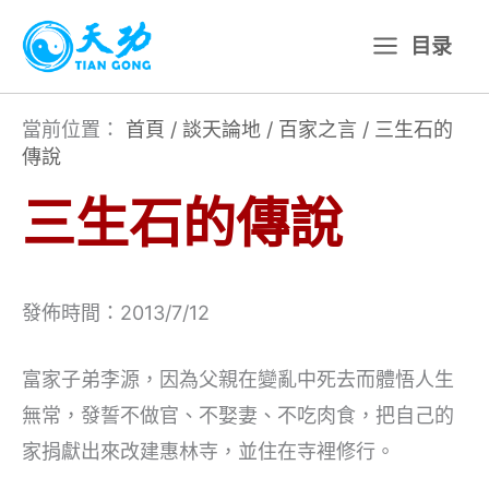
跳
目录
至
主
要
當前位置：
首頁
/
談天論地
/
百家之言
/
三生石的
傳說
內
容
三生石的傳說
發佈時間：2013/7/12
富家子弟李源，因為父親在變亂中死去而體悟人生
無常，發誓不做官、不娶妻、不吃肉食，把自己的
家捐獻出來改建惠林寺，並住在寺裡修行。