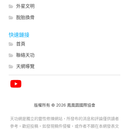
外星文明
脫胎換骨
快速鏈接
首頁
聯絡天功
天網導覽
版權所有 © 2026 鳳凰園國際協會
天功網是獨立的靈性修煉網站，所發布的消息和評論僅供讀者
參考。歡迎投稿。如發現稿件侵權，或作者不願在本網發表文