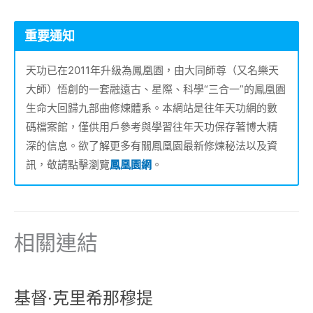
重要通知
天功已在2011年升級為鳳凰園，由大同師尊（又名樂天
大師）悟創的一套融遠古、星際、科學“三合一”的鳳凰園
生命大回歸九部曲修煉體系。本網站是往年天功網的數
碼檔案館，僅供用戶參考與學習往年天功保存著博大精
深的信息。欲了解更多有關鳳凰園最新修煉秘法以及資
訊，敬請點擊瀏覽
鳳凰園網
。
相關連結
基督·克里希那穆提