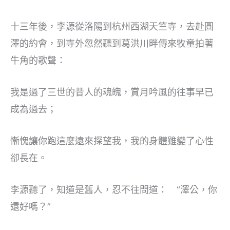
十三年後，李源從洛陽到杭州西湖天竺寺，去赴圓
澤的約會，到寺外忽然聽到葛洪川畔傳來牧童拍著
牛角的歌聲：
我是過了三世的昔人的魂魄，賞月吟風的往事早已
成為過去；
慚愧讓你跑這麼遠來探望我，我的身體雖變了心性
卻長在。
李源聽了，知道是舊人，忍不往問道： “澤公，你
還好嗎？”