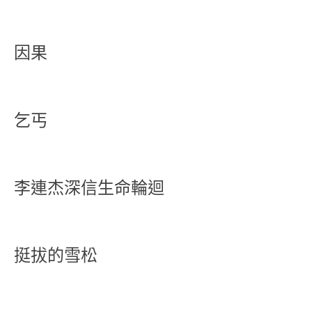
因果
乞丐
李連杰深信生命輪迴
挺拔的雪松