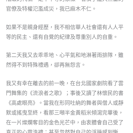
官僚及特權氾濫成災，我已麻木不仁。
如果不是親身經歷，我不相信華人社會還有人人平
等的民主、還有自覺的紀律及尊重別人的自重。
第二天我又去乖乖地、心平氣和地淋著雨排隊，雖
然得不到特殊禮遇，卻再無怨言。
我又有幸在離去的前一晚，在台北國家劇院看了雲
門舞集的《流浪者之歌》；事後又讀了林懷民的書
《高處眼亮》。當我在形同吐納的舞者與僧人或靜
默或搖曳至終，看那三噸半金黃稻米傾瀉完畢後，
在一片燦爛奪目的金色光芒中，由衷體會自己受了
真正的心靈洗禮；甚至忽然對自己的浮躁感到慚