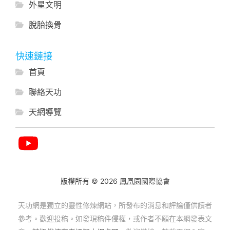
外星文明
脫胎換骨
快速鏈接
首頁
聯絡天功
天網導覽
版權所有 © 2026 鳳凰園國際協會
天功網是獨立的靈性修煉網站，所發布的消息和評論僅供讀者
參考。歡迎投稿。如發現稿件侵權，或作者不願在本網發表文