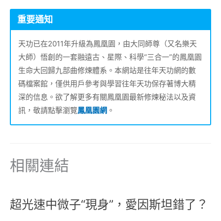
重要通知
天功已在2011年升級為鳳凰園，由大同師尊（又名樂天
大師）悟創的一套融遠古、星際、科學“三合一”的鳳凰園
生命大回歸九部曲修煉體系。本網站是往年天功網的數
碼檔案館，僅供用戶參考與學習往年天功保存著博大精
深的信息。欲了解更多有關鳳凰園最新修煉秘法以及資
訊，敬請點擊瀏覽
鳳凰園網
。
相關連結
超光速中微子“現身”，愛因斯坦錯了？