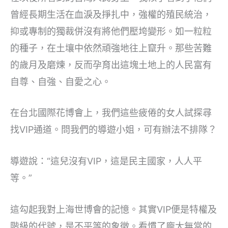
曾經長期生活在血淚及掙扎中，強權的殖民統治，
抑或專制的獨裁併沒有將他們壓垮變形。如一粒粒
的種子，在土壤中依然頑強地往上竄升。那些苦難
的歲月及磨煉，反而孕育出這塊土地上的人民富有
自尊、自強、自愛之心。
在台北國際花博會上，我們這些疲倦的女人試探尋
找VIP通道。問我們的導遊小姐，可有辦法不排隊？
導遊說：“這兒沒有VIP，這是民主國家，人人平
等。”
這勾起我對上海世博會的記憶。其實VIP便是特權及
階級的代號，是不平等的象徵。看慣了龐大無當的