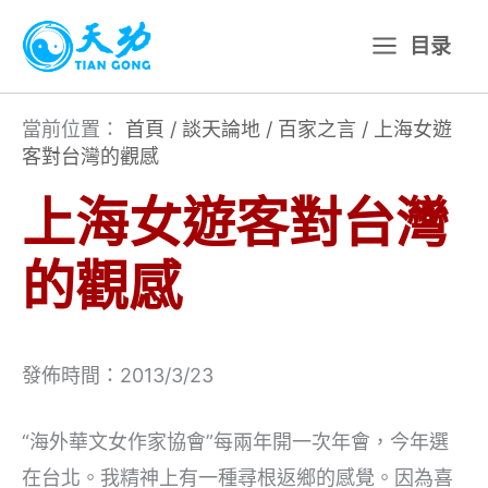
跳
目录
至
主
要
當前位置：
首頁
/
談天論地
/
百家之言
/
上海女遊
客對台灣的觀感
內
容
上海女遊客對台灣
的觀感
發佈時間：2013/3/23
“海外華文女作家協會”每兩年開一次年會，今年選
在台北。我精神上有一種尋根返鄉的感覺。因為喜