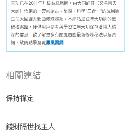
天功已在2011年升級為鳳凰園，由大同師尊（又名樂天
大師）悟創的一套融遠古、星際、科學“三合一”的鳳凰園
生命大回歸九部曲修煉體系。本網站是往年天功網的數
碼檔案館，僅供用戶參考與學習往年天功保存著博大精
深的信息。欲了解更多有關鳳凰園最新修煉秘法以及資
訊，敬請點擊瀏覽
鳳凰園網
。
相關連結
保持禪定
錢財隔世找主人