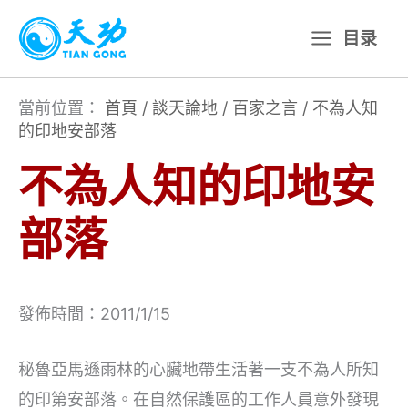
跳
目录
至
主
要
當前位置：
首頁
/
談天論地
/
百家之言
/
不為人知
的印地安部落
內
容
不為人知的印地安
部落
發佈時間：2011/1/15
秘魯亞馬遜雨林的心臟地帶生活著一支不為人所知
的印第安部落。在自然保護區的工作人員意外發現