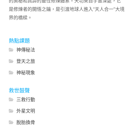
的奧秘和真諦的靈性修煉體系。天功來自宇宙深處，它
是修煉者的開悟之鑰，是引渡地球人進入“天人合一”大境
界的橋樑。
熱點課題
神傳秘法
登天之旅
神秘現象
救世鼓聲
三救行動
外星文明
脫胎換骨