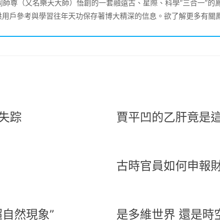
大同師尊（又名樂天大師）悟創的一套融遠古、星際、科學“三合一”
供用戶參考與學習往年天功保存著博大精深的信息。欲了解更多有關
失踪
賈平凹的乙肝竟是
古時官員如何申報
自然現象”
是多維世界 還是時