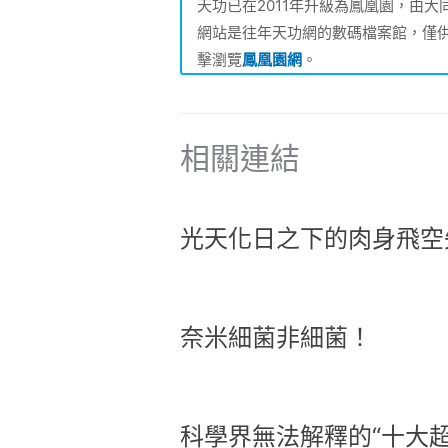
天功已在2011年升級為鳳凰園，由
網站是往年天功網的數碼檔案館，僅
擊瀏覽
鳳凰園網
。
相關連結
光天化日之下的肉身飛空
奈米細菌非細菌！
科學界無法解釋的“十大超