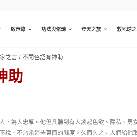
啟示錄
功法與修煉
登天之旅
救地球之
家之言
/
不聞色語有神助
神助
人，為人忠厚。他但凡聽到有人談起色欲、隱私、男
不說、不沾染這些東西的態度。久而久之，人們給他取