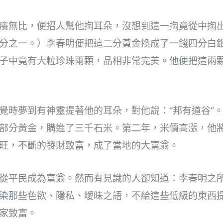
癢無比，便招人幫他掏耳朵，沒想到這一掏竟從中掏出了
分之一。）李春明便把這二分黃金換成了一錢四分白
子中竟有大粒珍珠兩顆，品相非常完美。他便把這兩
覺時夢到有神靈提著他的耳朵，對他說：“邦有道谷”
部分黃金，購進了三千石米。第二年，米價高漲，他
旺，不斷的發財致富，成了當地的大富翁。
從平民成為富翁。然而有見識的人卻知道：李春明之
染那些色欲、隱私、曖昧之語，不給這些低級的東西
家致富。