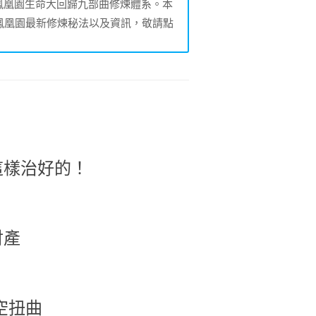
的鳳凰園生命大回歸九部曲修煉體系。本
鳳凰園最新修煉秘法以及資訊，敬請點
這樣治好的！
財產
空扭曲