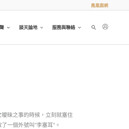
鳳凰園網
聲
談天論地
服務與聯絡
搜
尋
女曖昧之事的時候，立刻就塞住
了一個外號叫“李塞耳”。