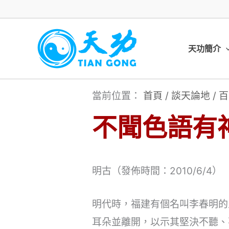
跳
至
主
天功簡介
要
內
當前位置：
首頁
/
談天論地
/
百
容
不聞色語有
明古（發佈時間：2010/6/4）
明代時，福建有個名叫李春明的
耳朵並離開，以示其堅決不聽、