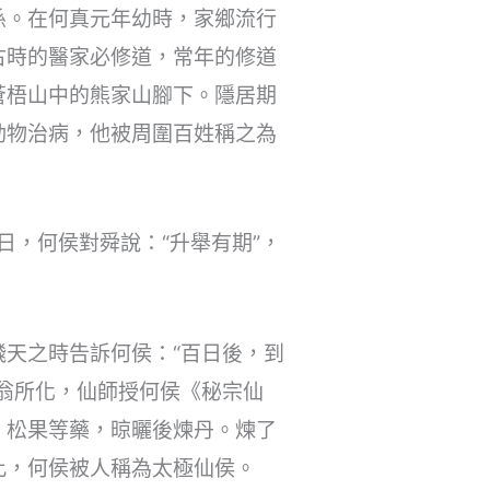
孫。在何真元年幼時，家鄉流行
古時的醫家必修道，常年的修道
蒼梧山中的熊家山腳下。隱居期
動物治病，他被周圍百姓稱之為
日，何侯對舜說：“升舉有期”，
天之時告訴何侯：“百日後，到
翁所化，仙師授何侯《秘宗仙
、松果等藥，晾曬後煉丹。煉了
此，何侯被人稱為太極仙侯。