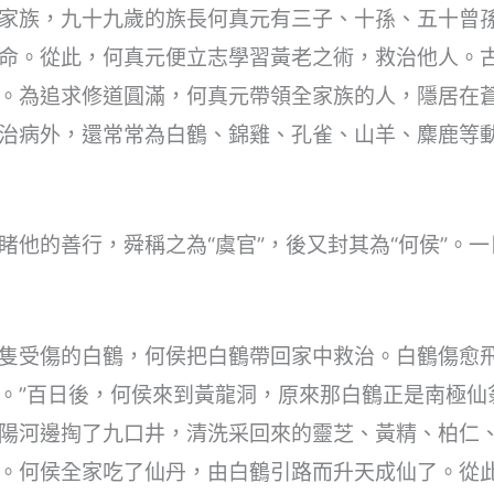
家族，九十九歲的族長何真元有三子、十孫、五十曾
命。從此，何真元便立志學習黃老之術，救治他人。
。為追求修道圓滿，何真元帶領全家族的人，隱居在
治病外，還常常為白鶴、錦雞、孔雀、山羊、麋鹿等
他的善行，舜稱之為“虞官”，後又封其為“何侯”。一
隻受傷的白鶴，何侯把白鶴帶回家中救治。白鶴傷愈飛
。”百日後，何侯來到黃龍洞，原來那白鶴正是南極仙
陽河邊掏了九口井，清洗采回來的靈芝、黃精、柏仁
。何侯全家吃了仙丹，由白鶴引路而升天成仙了。從