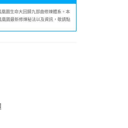
的鳳凰園生命大回歸九部曲修煉體系。本
鳳凰園最新修煉秘法以及資訊，敬請點
迴