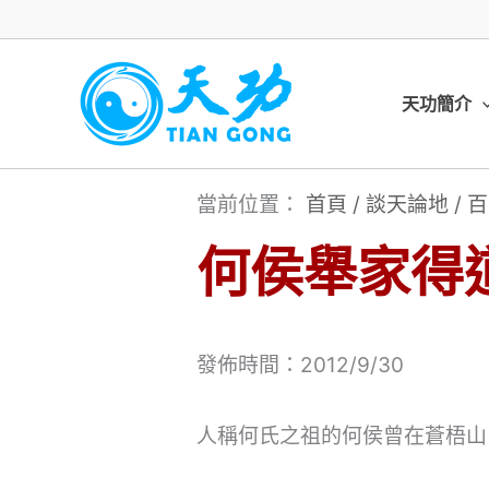
跳
至
主
天功簡介
要
內
當前位置：
首頁
/
談天論地
/
百
容
何侯舉家得
發佈時間：2012/9/30
人稱何氏之祖的何侯曾在蒼梧山