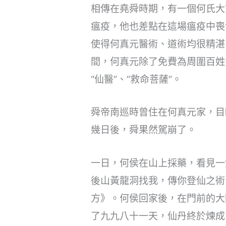
相傳在堯舜時期，有一個何氏大
瘟疫，他也差點在這場瘟疫中喪
使得何真元醫術、道術均很精湛
間，何真元除了免費為周圍百姓
“仙醫”、“救命菩薩”。
舜帝南巡時曾住在何真元家，目睹
幾日後，舜果然駕崩了。
一日，何侯在山上採藥，看見一
後山黃龍洞找我，傳你登仙之術
方》。何侯回家後，在門前的大
了九九八十一天，仙丹終於煉成