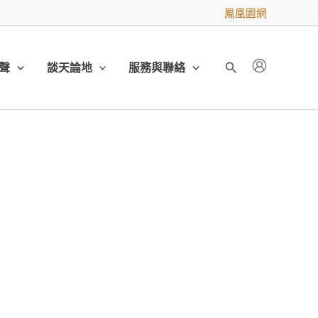
鳳凰園網
聲
談天論地
服務與聯絡
搜
尋