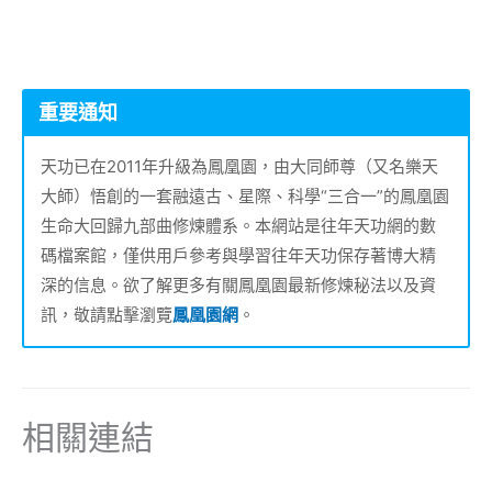
重要通知
天功已在2011年升級為鳳凰園，由大同師尊（又名樂天
大師）悟創的一套融遠古、星際、科學“三合一”的鳳凰園
生命大回歸九部曲修煉體系。本網站是往年天功網的數
碼檔案館，僅供用戶參考與學習往年天功保存著博大精
深的信息。欲了解更多有關鳳凰園最新修煉秘法以及資
訊，敬請點擊瀏覽
鳳凰園網
。
相關連結