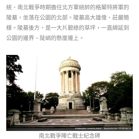
統、南北戰爭時期擔任北方軍統帥的格蘭特將軍的
陵墓，坐落在公園的北部。陵墓高大雄偉、莊嚴簡
樸。陵墓後方，是一大片碧綠的草坪，一直綿延到
公園的邊界、陡峭的懸崖邊上。
南北戰爭陣亡戰士紀念碑