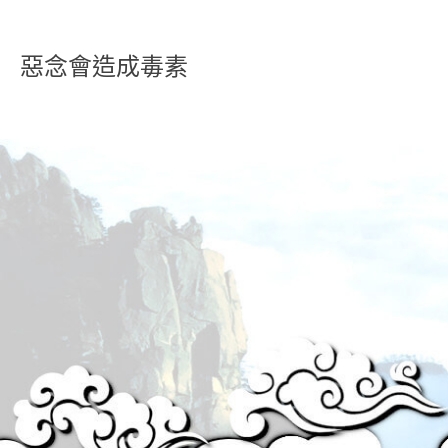
惡念會造成毒素