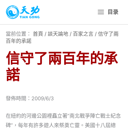
跳
目录
至
主
要
當前位置：
首頁
/
談天論地
/
百家之言
/
信守了兩
百年的承諾
內
容
信守了兩百年的承
諾
發佈時間：2009/6/3
在紐約的河邊公園裡矗立著”南北戰爭陣亡戰士紀念
碑”，每年有許多遊人來祭奠亡靈。美國十八屆總