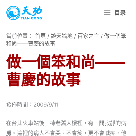
跳
目录
至
主
要
當前位置：
首頁
/
談天論地
/
百家之言
/
做一個笨
和尚——曹慶的故事
內
容
做一個笨和尚——
曹慶的故事
發佈時間：2009/9/11
在台北火車站後一棟老舊大樓裡，有一間寂靜的病
房。這裡的病人不會哭、不會笑，更不會喊疼，他