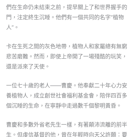
們在生命仍未結束之前，提早關上了和世界握手的
門，注定終生沉睡。他們有一個共同的名字“植物
人”。
卡在生死之間的灰色地帶，植物人和家屬總有無窮
悲苦磨難。然而，即使上帝開了一場殘酷的玩笑，
還是派來了天使。
一位七十歲的老人——曹慶。他奉獻二十年心力安
養植物人，成立創世社會福利基金會，陪伴四百多
個沉睡的生命，在寧靜中走過數千個黎明黃昏。
曹慶和多數外省老先生一樣，有著顛沛流離的前半
生。但虔信基督的他，曾在年輕時向天父許願：要