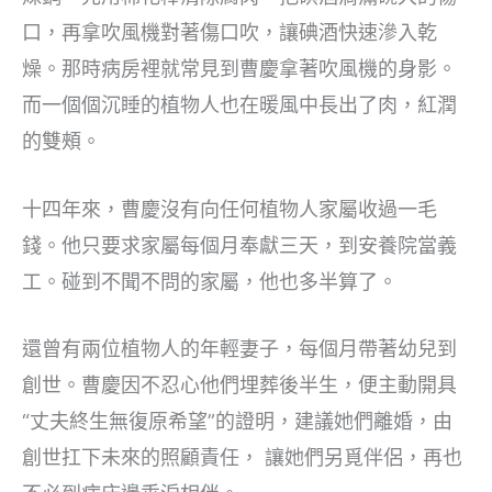
口，再拿吹風機對著傷口吹，讓碘酒快速滲入乾
燥。那時病房裡就常見到曹慶拿著吹風機的身影。
而一個個沉睡的植物人也在暖風中長出了肉，紅潤
的雙頰。
十四年來，曹慶沒有向任何植物人家屬收過一毛
錢。他只要求家屬每個月奉獻三天，到安養院當義
工。碰到不聞不問的家屬，他也多半算了。
還曾有兩位植物人的年輕妻子，每個月帶著幼兒到
創世。曹慶因不忍心他們埋葬後半生，便主動開具
“丈夫終生無復原希望”的證明，建議她們離婚，由
創世扛下未來的照顧責任， 讓她們另覓伴侶，再也