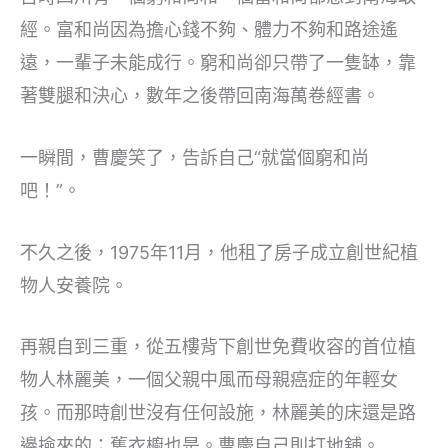
經。富和尚因為擔心錢不夠、體力不夠和路途遙
遠，一輩子未能成行。窮和尚卻只帶了一隻缽，靠
著雙腿和決心，數年之後帶回南海萬卷經書。
一瞬間，曹慶笑了，告訴自己“就當個窮和尚
吧！”。
不久之後，1975年11月，他租了房子成立創世紀植
物人安養院。
再親自到三重，從五樓背下創世免費收容的首位植
物人林麗美，一個父親中風而母親癌症的年輕女
孩。而那時創世沒有任何設施，林麗美的床還是路
邊撿來的；舊衣櫥也是。曹慶自己則打地舖。