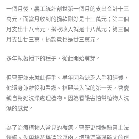
一個月後，義工統計創世第一個月的支出合計十三
萬元，而當月收到的捐款剛好是十三萬元；第二個
月支出十八萬元，捐款收入就是十八萬元；第三個
月支出廿三萬，捐款竟也是廿三萬元。
多年執著播下的種子，從此開始萌芽。
但曹慶並未就此停手。早年因為缺乏人手和經費，
他還身兼雜役和看護。林麗美入院的第一天，曹慶
親自幫她洗澡處理穢物。因為看護害怕幫植物人洗
澡的感覺。
為了治療植物人常見的褥瘡，曹慶更翻遍醫書土法
煉鋼。先用棉花棒清除腐肉，把碘酒滴滿碗大的傷