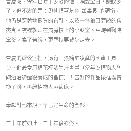
曹慶呢？今年已七十多歲的他，頭髮全白，皺紋多
了。但不變的是：即使頂著基金“董事長”的頭銜，
他仍是穿著地攤買的布鞋，以及一件袖口磨破的舊
夾克。夜裡就睡在病房樓上的小臥室。平時到醫院
拿藥，為了省錢，更堅持要散步走去。
曹慶的辦公室裡，還有一張簡陋凌亂的國畫工具
台。他最愛用棉花棒沾墨汁畫畫（當年為植物人塗
碘酒治褥瘡後養成的習慣）！畫好的作品裱框義賣
換了錢，再給植物人添病床。
奉獻對他來說，早已是生命的全部。
二十年前如此，二十年後亦然。