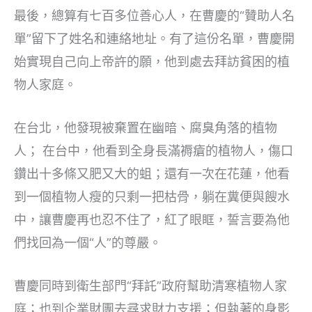
最後，總算有七百多位善心人，在曹慶的“贊助人名
單”留下了姓名和連絡地址。有了這份名單，曹慶開
始實現自己向上帝許的願，他到處去拜訪貧困的植
物人家庭。
在台北，他發現被棄置在幽暗、腐臭角落的植物
人； 在台中，他看到全身長滿褥瘡的植物人，傷口
鑽出十多條又肥又大的蛆；還有一次在花蓮，他看
到一個植物人瘦的只剩一把枯骨，躺在糞便與餿水
中，讓曹慶再也忍不住了，紅了眼眶，誓言要為他
們找回為一個“人”的尊嚴。
曹慶同時到衛生部門“拜託”政府幫助清寒植物人家
庭；也到企業財團去尋求財力支援；但執著的身影