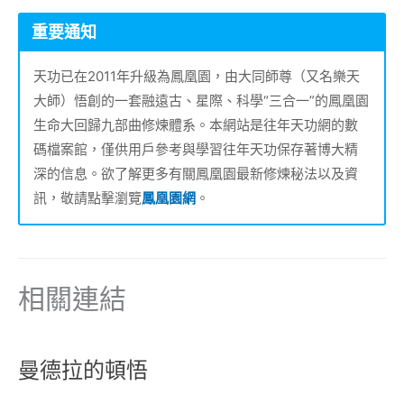
重要通知
天功已在2011年升級為鳳凰園，由大同師尊（又名樂天
大師）悟創的一套融遠古、星際、科學“三合一”的鳳凰園
生命大回歸九部曲修煉體系。本網站是往年天功網的數
碼檔案館，僅供用戶參考與學習往年天功保存著博大精
深的信息。欲了解更多有關鳳凰園最新修煉秘法以及資
訊，敬請點擊瀏覽
鳳凰園網
。
相關連結
曼德拉的頓悟