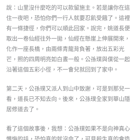
說：山里沒什麼吃的可以款留施主。若是讓你在這
住一夜吧，恐怕你們一行人就要忍飢受餓了。這裡
有一條捷徑，你們可以順此回家。說完，姚道長便
取出一卷仙經往外一拋，仙經在懸崖上伸展開來，
化作一座長橋，由兩條青龍背負著，放出五彩光
芒，照的四周明亮如白晝一般。公孫璞與僕從一起
沿著這個五彩小徑，不一會兒就回到了家中。
第二天，公孫璞又派人到山中致謝，可是到那兒一
看，道長已不知去向。後來，公孫璞全家到華山隱
居修道去了。
看了這個故事後，我想：公孫璞如果不是向神真心
懺悔的話，恐怕真的就沒命了，可見殺生真的會造