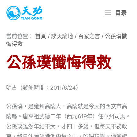
跳
目录
至
主
要
當前位置：
首頁
/
談天論地
/
百家之言
/
公孫璞懺
悔得救
內
容
公孫璞懺悔得救
明古（發佈時間：2011/6/24）
公孫璞，是雍州高陵人，高陵就是今天的西安市高
陵縣。唐高祖武德二年（西元619年）任華州司馬。
公孫璞雖然年紀不大，才四十多歲，但每天不務政
事，終日沈湎於酒池肉林之中，吃喝玩樂。他常讓