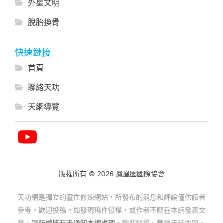
外星文明
脫胎換骨
快速鏈接
首頁
聯絡天功
天網導覽
版權所有 © 2026 鳳凰園國際協會
天功網是獨立的靈性修煉網站，所發布的消息和評論僅供讀者
參考。歡迎投稿。如發現稿件侵權，或作者不願在本網發表文
章，
請版權擁有者通知本網處理
。歡迎鏈接、轉載天網內容。