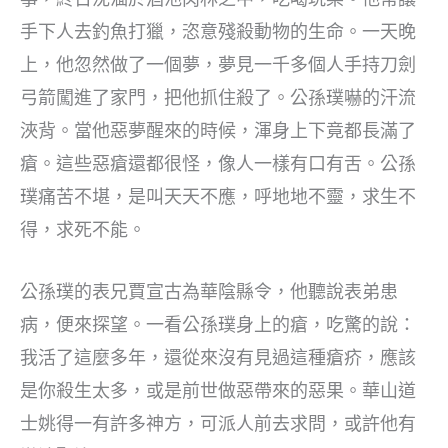
手下人去釣魚打獵，恣意殘殺動物的生命。一天晚
上，他忽然做了一個夢，夢見一千多個人手持刀劍
弓箭闖進了家門，把他抓住殺了。公孫璞嚇的汗流
浹背。當他惡夢醒來的時候，渾身上下竟都長滿了
瘡。這些惡瘡還都很怪，像人一樣有口有舌。公孫
璞痛苦不堪，是叫天天不應，呼地地不靈，求生不
得，求死不能。
公孫璞的表兄賈宣古為華陰縣令，他聽說表弟患
病，便來探望。一看公孫璞身上的瘡，吃驚的說：
我活了這麼多年，還從來沒有見過這種瘡疥，應該
是你殺生太多，或是前世做惡帶來的惡果。華山道
士姚得一有許多神方，可派人前去求問，或許他有