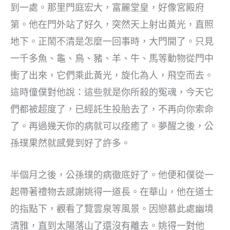
到一處。那里門庭宏大，富麗堂皇，好像宮殿府
第。他在門外站了好久，突然天上射出黃光，直照
地下。正鬧不清是怎麼一回事時，大門開了。只見
一千多魚、龜、鳥、豬、羊、牛、馬等動物從門中
衝了出來，它們乘此黃光，旋化為人，飛空而去。
這時僮僕對他說：這些就是你所殺的冤魂，今天它
們都被超度了，已經託生投胎去了，不再向你索命
了。再過幾天你的病就可以痊癒了。夢醒之後，公
孫璞果然就感覺到好了許多。
半個月之後，公孫璞的病徹底好了。他便和僕從一
起帶著禮物去感謝姚得一道長。在華山，他在道士
的指點下，觀看了覽雲泉等風景。因戀慕此處幽境
清雅，直到太陽落山了還沒有離去。姚得一對他