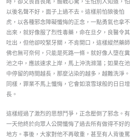
時，卻又畏首畏尾，膽戰心驚，生怕別人知道，怕
以後名聲不好，面子上過不去。這樣前怕狼後怕
虎，以各種邪念障礙懺悔的正念，一點勇氣也拿不
出來，就好像服了烈性毒藥，命在旦夕，良醫令其
吐出，但他卻咬緊牙關，不肯開口，這樣縱然藥師
佛也無可奈何，只能是死路一條。就好像人墮在糞
池之中，應該速求上岸，馬上沖洗滌蕩；如果在池
中停留的時間越長，那麼沾染的越多，越難洗淨。
同樣，罪業不馬上懺悔，它會如滾雪球般的日日增
長。
這樣經過了激烈的思想鬥爭，正念壓倒了邪念。有
一天他終於向眾人公開懺悔了過去所有做得不好的
地方。事後，大家對他不再敬重，甚至有人背後罵