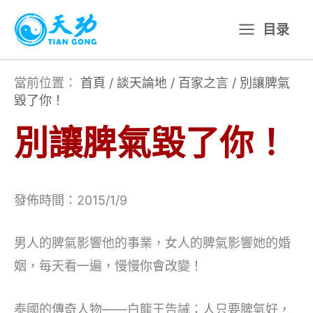
跳
目录
至
主
要
當前位置：
首頁
/
談天論地
/
百家之言
/
別讓脾氣
毀了你！
內
容
別讓脾氣毀了你！
發佈時間：2015/1/9
男人的脾氣影響他的事業，女人的脾氣影響她的婚
姻，每天看一遍，慢慢你會改變！
泰國的傳奇人物——白龍王告誡：人只要脾氣好，