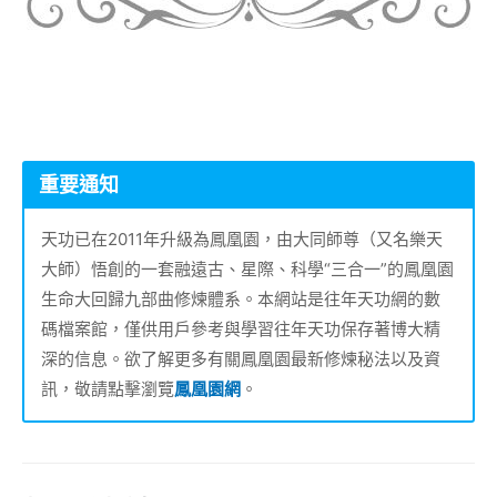
重要通知
天功已在2011年升級為鳳凰園，由大同師尊（又名樂天
大師）悟創的一套融遠古、星際、科學“三合一”的鳳凰園
生命大回歸九部曲修煉體系。本網站是往年天功網的數
碼檔案館，僅供用戶參考與學習往年天功保存著博大精
深的信息。欲了解更多有關鳳凰園最新修煉秘法以及資
訊，敬請點擊瀏覽
鳳凰園網
。