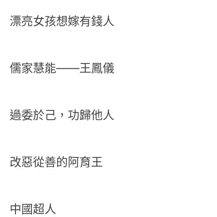
漂亮女孩想嫁有錢人
儒家慧能——王鳳儀
過委於己，功歸他人
改惡從善的阿育王
中國超人