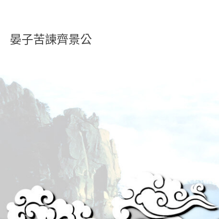
晏子苦諫齊景公