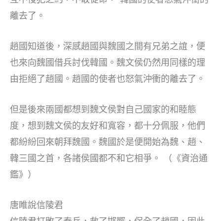
離去了。
趙國知道後，深感趙國與魏國之間有兄弟之誼，便
也來向魏國借兵討伐韓國。魏文侯仍然用同樣的理
由拒絕了趙國。趙國的使者也怒氣沖衝的離去了。
但是後來兩國都想到魏文侯對自己國家的和睦態
度，想到魏文侯的友好和寬容，都十分佩服，他們
都紛紛回來朝拜魏國。魏國於是便開始為魏、趙、
韓三國之首，各諸侯國都不和它相爭。 （《資治通
鑑》）
唐睢說信陵君