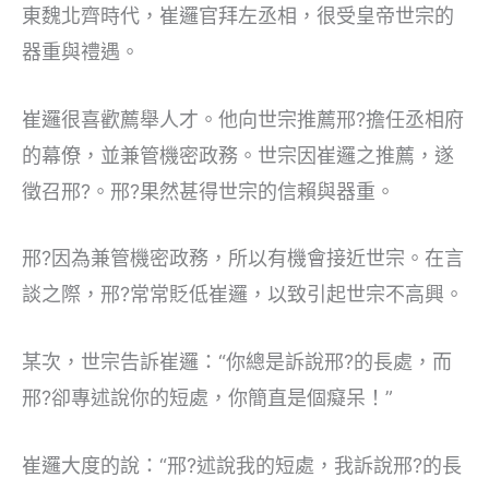
東魏北齊時代，崔邏官拜左丞相，很受皇帝世宗的
器重與禮遇。
崔邏很喜歡薦舉人才。他向世宗推薦邢?擔任丞相府
的幕僚，並兼管機密政務。世宗因崔邏之推薦，遂
徵召邢?。邢?果然甚得世宗的信賴與器重。
邢?因為兼管機密政務，所以有機會接近世宗。在言
談之際，邢?常常貶低崔邏，以致引起世宗不高興。
某次，世宗告訴崔邏：“你總是訴說邢?的長處，而
邢?卻專述說你的短處，你簡直是個癡呆！”
崔邏大度的說：“邢?述說我的短處，我訴說邢?的長