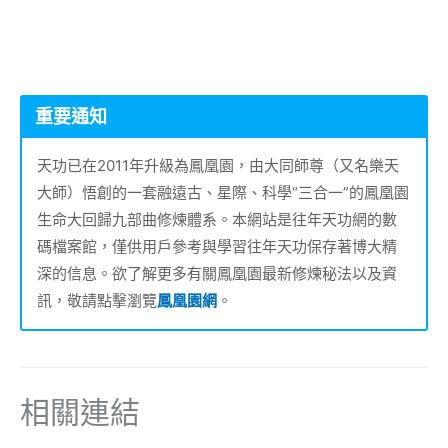
重要通知
天功已在2011年升級為鳳凰園，由大同師尊（又名樂天
大師）悟創的一套融遠古、星際、科學“三合一”的鳳凰園
生命大回歸九部曲修煉體系。本網站是往年天功網的數
碼檔案館，僅供用戶參考與學習往年天功保存著博大精
深的信息。欲了解更多有關鳳凰園最新修煉秘法以及資
訊，敬請點擊瀏覽
鳳凰園網
。
相關連結