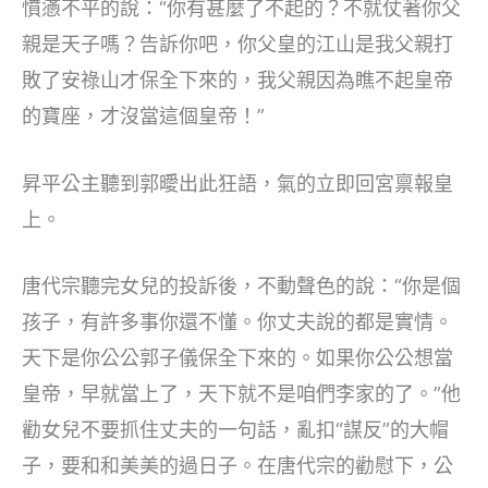
憤懣不平的說：“你有甚麼了不起的？不就仗著你父
親是天子嗎？告訴你吧，你父皇的江山是我父親打
敗了安祿山才保全下來的，我父親因為瞧不起皇帝
的寶座，才沒當這個皇帝！”
昇平公主聽到郭曖出此狂語，氣的立即回宮禀報皇
上。
唐代宗聽完女兒的投訴後，不動聲色的說：“你是個
孩子，有許多事你還不懂。你丈夫說的都是實情。
天下是你公公郭子儀保全下來的。如果你公公想當
皇帝，早就當上了，天下就不是咱們李家的了。”他
勸女兒不要抓住丈夫的一句話，亂扣“謀反”的大帽
子，要和和美美的過日子。在唐代宗的勸慰下，公