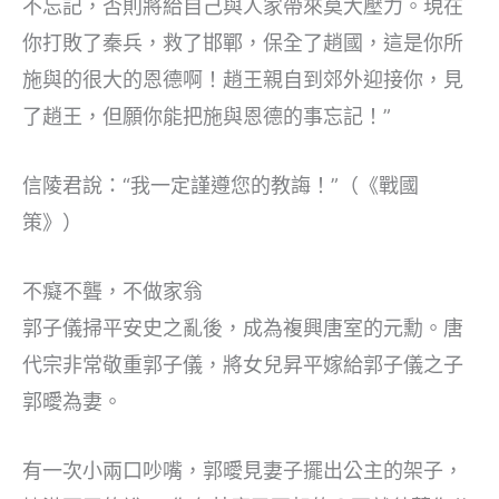
不忘記，否則將給自己與人家帶來莫大壓力。現在
你打敗了秦兵，救了邯鄲，保全了趙國，這是你所
施與的很大的恩德啊！趙王親自到郊外迎接你，見
了趙王，但願你能把施與恩德的事忘記！”
信陵君說：“我一定謹遵您的教誨！”（《戰國
策》）
不癡不聾，不做家翁
郭子儀掃平安史之亂後，成為複興唐室的元勳。唐
代宗非常敬重郭子儀，將女兒昇平嫁給郭子儀之子
郭曖為妻。
有一次小兩口吵嘴，郭曖見妻子擺出公主的架子，