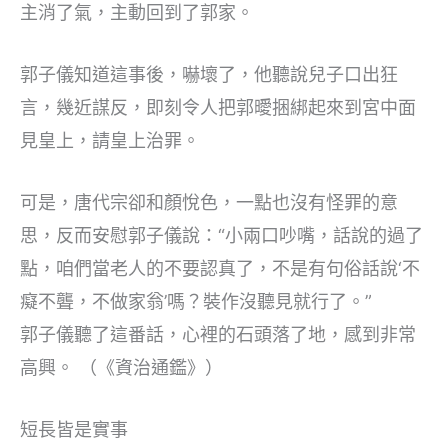
主消了氣，主動回到了郭家。
郭子儀知道這事後，嚇壞了，他聽說兒子口出狂
言，幾近謀反，即刻令人把郭曖捆綁起來到宮中面
見皇上，請皇上治罪。
可是，唐代宗卻和顏悅色，一點也沒有怪罪的意
思，反而安慰郭子儀說：“小兩口吵嘴，話說的過了
點，咱們當老人的不要認真了，不是有句俗話說‘不
癡不聾，不做家翁’嗎？裝作沒聽見就行了。”
郭子儀聽了這番話，心裡的石頭落了地，感到非常
高興。 （《資治通鑑》）
短長皆是實事