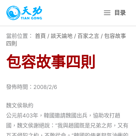
跳
目录
至
主
要
當前位置：
首頁
/
談天論地
/
百家之言
/
包容故事
四則
內
容
包容故事四則
發佈時間：2008/2/6
魏文侯執約
公元前403年，韓國邀請魏國出兵，協助攻打趙
國，魏文侯謝絕說：“我與趙國既是兄弟之邦，又有
互不侵犯之約，不敢從命。”韓國的使者怒氣沖衝的