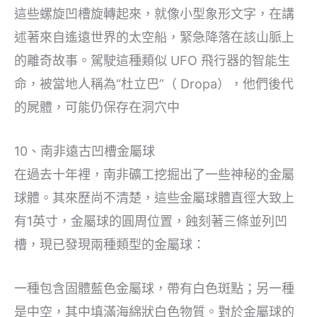
這些螺旋凹槽旋轉起來，就像小型象形文字，在講
述著來自遙遠世界的太空船，緊急降落在該山脈上
的離奇故事。駕駛這種類似 UFO 飛行器的智能生
命，被當地人稱為“杜立巴”（ Dropa），他們後代
的屍體，可能仍保存在洞穴中
10、南非遠古凹槽金屬球
在過去十年裡，南非礦工挖掘出了一些神秘的金屬
球體。其來歷尚不清楚，這些金屬球體直徑大致上
有1英寸，金屬球的圓周位置，蝕刻著三條並列凹
槽，現已發現兩種類型的金屬球：
一種包含固體藍色金屬球，帶有白色斑點；另一種
是中空，其中填滿海綿狀白色物質。對於金屬球的