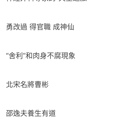
勇改過 得官職 成神仙
“舍利”和肉身不腐現象
北宋名將曹彬
邵逸夫養生有道