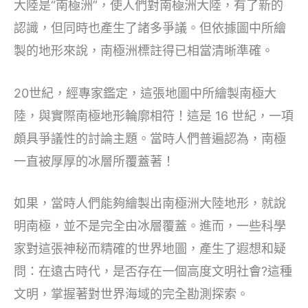
大陸是“南極洲”，使人們對南極洲大陸，有了新的
認識，但同時也產生了諸多爭議。但依據圖中所繪
製的地形來說，南極洲標註得已相當清晰準確。
20世紀，經專家鑑定，這張地圖中所繪製南極大
陸，與實際南極地形輪廓相符！這是 16 世紀，一項
頗具爭議性的討論主題。當時人們普遍認為，南極
一直被厚厚的冰層所覆蓋著！
如果，當時人們能夠繪製出南極洲大陸地形，就說
明南極，並不是完全由冰層覆蓋。進而，一些科學
家對這張神秘而精確的世界地圖，產生了遐想和疑
問：在遠古時代，是否存在一個高度文明社會?這種
文明，掌握著對世界海域的完全勘測探索。