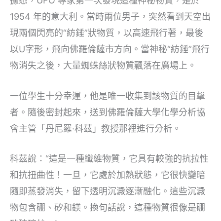
據悉，UFO 專家第一次發現這種神秘物質，是於
1954 年的意大利。當時兩位男子，突然看到天空出
現兩個閃亮的“紡錘”狀物質，以高速飛行著，最後
以U字形，飛向佛羅倫薩市方向。當神秘“紡錘”飛行
物消失之後，大量蜘蛛絲狀物質飄落在廣場上。
一位學生十分幸運，他是唯一收集到該物質的目擊
者。隨後密封起來，送到佛羅倫薩大學化學分析協
會主管「丹尼羅·科茲」教授那裡進行分析。
科茲說：“這是一種纖維物質，它具有較強的抗拉性
和抗扭曲性！一旦，它處於加熱狀態，它很快變暗
隨即蒸發消失，留下透明沉澱逐漸融化。這些沉澱
物包含硼、矽和鎂。換句話說，這種物質很像是硼