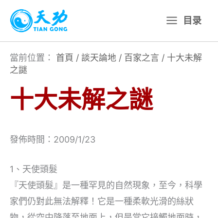
跳
目录
至
主
要
當前位置：
首頁
/
談天論地
/
百家之言
/
十大未解
之謎
內
容
十大未解之謎
發佈時間：2009/1/23
1、天使頭髮
『天使頭髮』是一種罕見的自然現象，至今，科學
家們仍對此無法解釋！它是一種柔軟光滑的絲狀
物，從空中降落至地面上，但是當它接觸地面時，