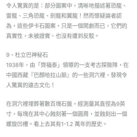
令人驚異的是：部分圖案中，清晰地描述著恐龍、
雷龍、三角恐龍、劍龍和翼龍！然而懷疑論者認
為，這些伊卡石圖案，只是一個鬧劇而已，它們的
真實性，未被證實、也沒有遭到反駁。
9、杜立巴神秘石
1938年，由「齊福泰」領導的一支考古探險隊，在
中國西藏『巴顏哈拉山脈』的一些洞穴裡，發現令
人驚異的遠古文化！
在洞穴裡埋葬著數百塊石盤，經測量其直徑為9英
寸，每塊在其中心蝕刻著一個圓周，並蝕刻出一個
螺旋凹槽。看上去其有1-1.2 萬年的歷史。