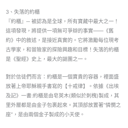
3、失落的約櫃
『約櫃』─ 被認為是全球，所有寶藏中最大之一！
這項發現，將提供一項無可爭辯的事實——《舊
約》中的敘述，是接近真實的。它將激勵每位現考
古學家，和冒險家的探險興趣和目標！失落的約櫃
是《聖經》史上，最大的謎團之一。
對於信徒們而言：約櫃是一個寶貴的容器，裡面盛
放著上帝耶穌親手書寫的【十戒律】。依據《出埃
及記》一書:約櫃是由皂莢木(類似於刺槐)製成，其
里外層都是由金子包裹起來。其頂部放置著“憐憫之
座”，是由兩個金子製成的小天使。