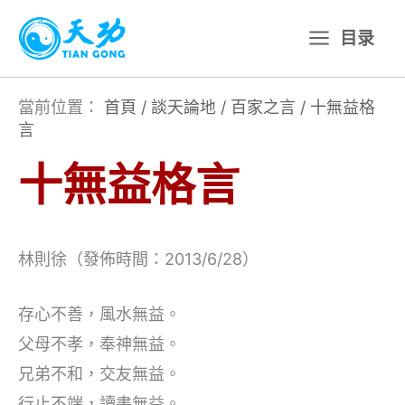
跳
目录
至
主
要
當前位置：
首頁
/
談天論地
/
百家之言
/
十無益格
言
內
容
十無益格言
林則徐（發佈時間：2013/6/28）
存心不善，風水無益。
父母不孝，奉神無益。
兄弟不和，交友無益。
行止不端，讀書無益。