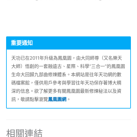
重要通知
天功已在2011年升級為鳳凰園，由大同師尊（又名樂天
大師）悟創的一套融遠古、星際、科學“三合一”的鳳凰園
生命大回歸九部曲修煉體系。本網站是往年天功網的數
碼檔案館，僅供用戶參考與學習往年天功保存著博大精
深的信息。欲了解更多有關鳳凰園最新修煉秘法以及資
訊，敬請點擊瀏覽
鳳凰園網
。
相關連結