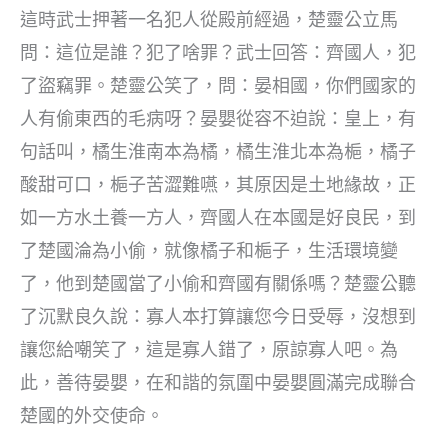
這時武士押著一名犯人從殿前經過，楚靈公立馬
問：這位是誰？犯了啥罪？武士回答：齊國人，犯
了盜竊罪。楚靈公笑了，問：晏相國，你們國家的
人有偷東西的毛病呀？晏嬰從容不迫說：皇上，有
句話叫，橘生淮南本為橘，橘生淮北本為梔，橘子
酸甜可口，梔子苦澀難嚥，其原因是土地緣故，正
如一方水土養一方人，齊國人在本國是好良民，到
了楚國淪為小偷，就像橘子和梔子，生活環境變
了，他到楚國當了小偷和齊國有關係嗎？楚靈公聽
了沉默良久說：寡人本打算讓您今日受辱，沒想到
讓您給嘲笑了，這是寡人錯了，原諒寡人吧。為
此，善待晏嬰，在和諧的氛圍中晏嬰圓滿完成聯合
楚國的外交使命。