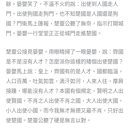
餘。晏嬰笑了，不溫不火的說：出使到人國走人
門，出使狗國走狗門，也不知楚國是人國還是狗
國？門衛馬上匯報，楚靈公聽了無奈，指示打開城
門。晏嬰一行堂堂正正從城門走進楚國。
楚靈公接見晏嬰，用眼睛掃了一眼晏嬰，說：齊國
是不是沒有人才？怎麼派你這樣的矮個出使楚國？
晏嬰馬上說：皇上，齊國有的是人才。國都臨淄，
人口百萬，吐氣如雲，滴汗如河，人來人往，摩肩
接踵，哪能沒有人才？本國有個規定，賢明之人出
使賢國，不肖之人出使不肖之國，大人出使大國，
小人出使小國。而今我無才無德又最不肖，只好出
使楚國。楚靈公聽了硬是無言以對。