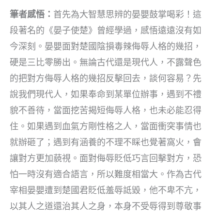
筆者感悟：
首先為大智慧思辨的晏嬰鼓掌喝彩！這
段著名的《晏子使楚》曾經學過，感悟遠遠沒有如
今深刻。晏嬰面對楚國陰損毒辣侮辱人格的幾招，
硬是三比零勝出。無論古代還是現代人，不露聲色
的把對方侮辱人格的幾招反擊回去，談何容易？先
說我們現代人，如果奉命到某單位辦事，遇到不禮
貌不善待，當面挖苦揭短侮辱人格，也未必能忍得
住。如果遇到血氣方剛性格之人，當面衝突事情也
就辦砸了；遇到有涵養的不理不睬也覺著窩火，會
讓對方更加藐視。面對侮辱貶低巧言回擊對方，恐
怕一時沒有適合語言，所以難度相當大。作為古代
宰相晏嬰遭到楚國君貶低羞辱詆毀，他不卑不亢，
以其人之道還治其人之身，本身不受辱得到尊敬事