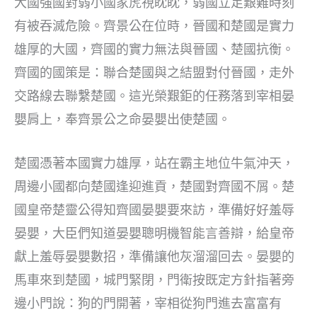
大國強國對弱小國家虎視眈眈，弱國立足艱難時刻
有被吞滅危險。齊景公在位時，晉國和楚國是實力
雄厚的大國，齊國的實力無法與晉國、楚國抗衡。
齊國的國策是：聯合楚國與之結盟對付晉國，走外
交路線去聯繫楚國。這光榮艱鉅的任務落到宰相晏
嬰肩上，奉齊景公之命晏嬰出使楚國。
楚國憑著本國實力雄厚，站在霸主地位牛氣沖天，
周邊小國都向楚國逢迎進貢，楚國對齊國不屑。楚
國皇帝楚靈公得知齊國晏嬰要來訪，準備好好羞辱
晏嬰，大臣們知道晏嬰聰明機智能言善辯，給皇帝
獻上羞辱晏嬰數招，準備讓他灰溜溜回去。晏嬰的
馬車來到楚國，城門緊閉，門衛按既定方針指著旁
邊小門說：狗的門開著，宰相從狗門進去富富有