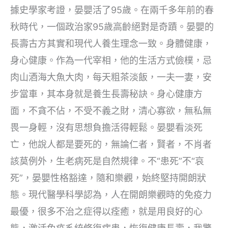
據史學家考證，晏嬰活了95歲。在兩千多年前的春
秋時代，一個政治家95歲高齡絕對是奇蹟。晏嬰的
長壽古方其實和現代人養生理念一致。身體健康，
身心健康。作為一代宰相，他的生活方式儉樸，忌
肉山酒海大魚大肉，每天粗茶淡飯，一夫一妻，安
步當車，其本身就是養生長壽秘訣。身心健康方
面，不貪不佔，不受不義之財，清心寡欲，無私無
畏一身輕，沒有思想負擔活得輕鬆。晏嬰看淡死
亡，他說人都是要死的，無論仁者，賢者，不肖者
該莫例外，生老病死是自然規律。不“患死”不“哀
死”，晏嬰性格豁達，隨和樂觀，始終堅持開朗狀
態。現代醫學科學認為，人在開朗樂觀時的免疫力
最優，很多不治之症得以痊癒，就是用良好的心