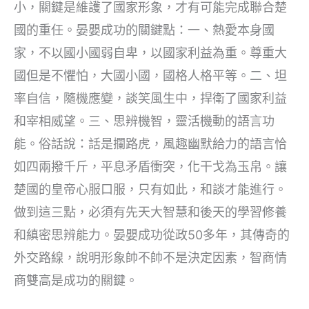
小，關鍵是維護了國家形象，才有可能完成聯合楚
國的重任。晏嬰成功的關鍵點：一、熱愛本身國
家，不以國小國弱自卑，以國家利益為重。尊重大
國但是不懼怕，大國小國，國格人格平等。二、坦
率自信，隨機應變，談笑風生中，捍衛了國家利益
和宰相威望。三、思辨機智，靈活機動的語言功
能。俗話說：話是攔路虎，風趣幽默給力的語言恰
如四兩撥千斤，平息矛盾衝突，化干戈為玉帛。讓
楚國的皇帝心服口服，只有如此，和談才能進行。
做到這三點，必須有先天大智慧和後天的學習修養
和縝密思辨能力。晏嬰成功從政50多年，其傳奇的
外交路線，說明形象帥不帥不是決定因素，智商情
商雙高是成功的關鍵。