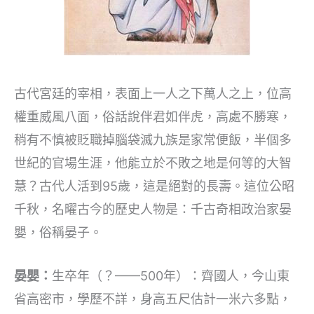
古代宮廷的宰相，表面上一人之下萬人之上，位高
權重威風八面，俗話說伴君如伴虎，高處不勝寒，
稍有不慎被貶職掉腦袋滅九族是家常便飯，半個多
世紀的官場生涯，他能立於不敗之地是何等的大智
慧？古代人活到95歲，這是絕對的長壽。這位公昭
千秋，名曜古今的歷史人物是：千古奇相政治家晏
嬰，俗稱晏子。
晏嬰：
生卒年（？——500年）：齊國人，今山東
省高密市，學歷不詳，身高五尺估計一米六多點，