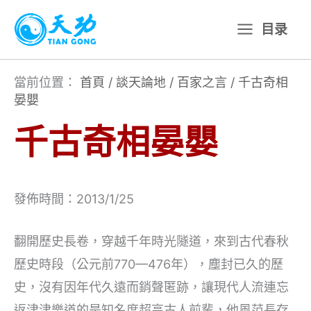
跳
目录
至
主
要
當前位置：
首頁
/
談天論地
/
百家之言
/
千古奇相
晏嬰
內
容
千古奇相晏嬰
發佈時間：2013/1/25
翻開歷史長卷，穿越千年時光隧道，來到古代春秋
歷史時段（公元前770—476年），塵封已久的歷
史，沒有因年代久遠而銷聲匿跡，讓現代人流連忘
返津津樂道的是知名度超高古人前輩，他風范長存