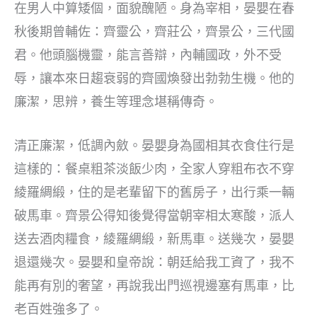
在男人中算矮個，面貌醜陋。身為宰相，晏嬰在春
秋後期曾輔佐：齊靈公，齊莊公，齊景公，三代國
君。他頭腦機靈，能言善辯，內輔國政，外不受
辱，讓本來日趨衰弱的齊國煥發出勃勃生機。他的
廉潔，思辨，養生等理念堪稱傳奇。
清正廉潔，低調內斂。晏嬰身為國相其衣食住行是
這樣的：餐桌粗茶淡飯少肉，全家人穿粗布衣不穿
綾羅綢緞，住的是老輩留下的舊房子，出行乘一輛
破馬車。齊景公得知後覺得當朝宰相太寒酸，派人
送去酒肉糧食，綾羅綢緞，新馬車。送幾次，晏嬰
退還幾次。晏嬰和皇帝說：朝廷給我工資了，我不
能再有別的奢望，再說我出門巡視邊塞有馬車，比
老百姓強多了。