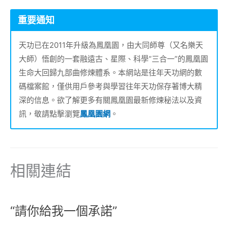
重要通知
天功已在2011年升級為鳳凰園，由大同師尊（又名樂天
大師）悟創的一套融遠古、星際、科學“三合一”的鳳凰園
生命大回歸九部曲修煉體系。本網站是往年天功網的數
碼檔案館，僅供用戶參考與學習往年天功保存著博大精
深的信息。欲了解更多有關鳳凰園最新修煉秘法以及資
訊，敬請點擊瀏覽
鳳凰園網
。
相關連結
“請你給我一個承諾”