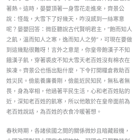
著熱。這時，晏嬰頂著一身雪花走進來，齊景公
說：怪哉，大雪下了好幾天，咋沒感到一絲寒意
呢？晏嬰回答：微臣聽說古代賢明君主，“飽而知人
之飢，溫而知人之寒，逸而知人之勞”，可現在要做
到這幾點很難呀！言外之意是，你皇帝飽漢子不知
餓漢子飢，穿著裘皮不知大雪天老百姓沒有棉衣在
挨凍。齊景公也悟出點什麼，下令打開糧倉救助百
姓災民。儉能養廉養剛，儉能近民知民，無私者無
畏，身為宰相，他過著平民生活，心和老百姓貼的
近，深知老百姓的飢寒，所以他敢於在皇帝面前為
老百姓說話，為百姓的衣食冷暖著想。
春秋時期，各諸侯國之間的關係微妙且暗藏殺機，