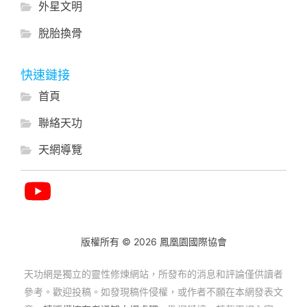
外星文明
脫胎換骨
快速鏈接
首頁
聯絡天功
天網導覽
版權所有 © 2026 鳳凰園國際協會
天功網是獨立的靈性修煉網站，所發布的消息和評論僅供讀者
參考。歡迎投稿。如發現稿件侵權，或作者不願在本網發表文