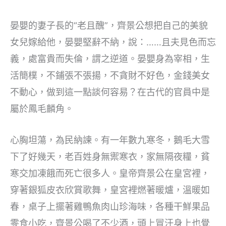
晏嬰的妻子長的“老且醜”，齊景公想把自己的美貌
女兒嫁給他，晏嬰堅辭不納，說：……且夫見色而忘
義，處富貴而失倫，謂之逆道。晏嬰身為宰相，生
活簡樸，不鋪張不張揚，不貪財不好色，金錢美女
不動心，做到這一點談何容易？在古代的官員中是
屬於鳳毛麟角。
心胸坦蕩，為民納諫。有一年數九寒冬，鵝毛大雪
下了好幾天，老百姓身無禦寒衣，家無隔夜糧，貧
寒交加凍餓而死亡很多人。皇帝齊景公在皇宮裡，
穿著銀狐皮衣欣賞歌舞，皇宮裡燃著暖爐，溫暖如
春，桌子上擺著雞鴨魚肉山珍海味，各種干鮮果品
零食小吃，齊景公喝了不少酒，頭上冒汗身上也覺