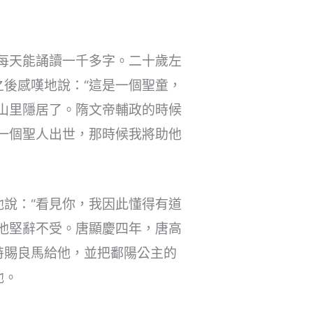
，每天能誦讀一千多字。二十歲左
後感嘆地說：“這是一個聖童，
山里隱居了。隋文帝輔政的時候
一個聖人出世，那時候我將助他
說：“看見你，我因此懂得有道
他堅辭不受。唐顯慶四年，唐高
特賜良馬給他，並把鄱陽公主的
他。