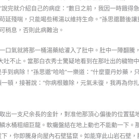
”說完就介紹自己的病症：“數日之前，我因一時餓得
苟延殘喘，只能喝些稀湯以維持生命。”孫思邈聽後讓
可稍息，否則此病難治。
一口氣就將那一桶湯藥給灌入了肚中。肚中一陣翻騰
桶大吐不止。當那白衣秀士驚疑地看到在那吐出的穢物
是手到病除！”孫思邈“哈哈”一樂道：“什麼靈丹妙藥，
頓一頓，接著說：“你病根雖除，元氣未復，我再為你扎
取出一支尺余長的金針，對准他那頂心偏後的位置猛
鱗水桶粗細巨龍。軟癱盤結在地上動也不能動一下。
拔下，你即騰身向屋內石壁猛竄。如能穿此山岩石壁，