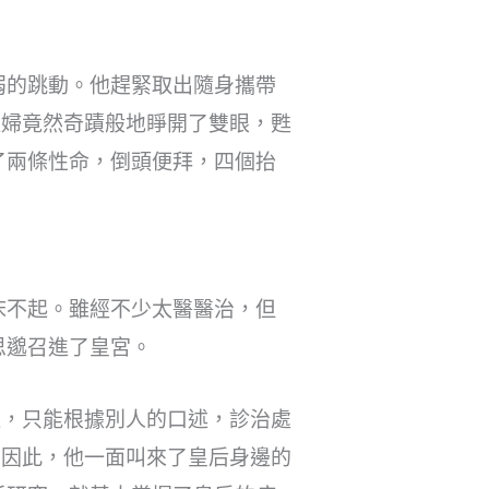
。
弱的跳動。他趕緊取出隨身攜帶
產婦竟然奇蹟般地睜開了雙眼，甦
了兩條性命，倒頭便拜，四個抬
床不起。雖經不少太醫醫治，但
思邈召進了皇宮。
邊，只能根據別人的口述，診治處
。因此，他一面叫來了皇后身邊的