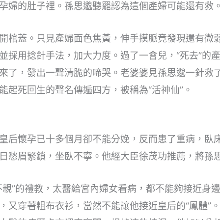
孕婦的肚子裡。孫思邈聽罷認為這個產婦可能還有救
開棺蓋。只見產婦面色焦黃，伸手摸脈竟發現還有微
並採用捻針手法，加大力度。過了一會兒，“死去”的
來了，發出一聲清脆的啼哭。老婆婆見孫思邈一針救
能起死回生的聲名傳遍四方，被稱為“活神仙”。
皇后懷孕已十多個月卻不能分娩，反而患了重病，臥
日愁眉緊鎖，坐臥不寧。他經大臣徐茂功推薦，將孫
不親”的禮教，太醫給宮內婦女看病，都不能夠接近身
，又穿著粗布衣衫，當然不能讓他接近皇后的“鳳體”