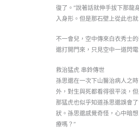
復了。”說著話就伸手拔下那龍
入身形。但是那石壁上從此也就
不一會兒，空中傳來白衣秀士的
邈打開門來，只見空中一道閃電
救治猛虎 串鈴傳世
孫思邈在一次下山醫治病人之時
外，對生與死都看得很平淡，但
那猛虎也似乎知道孫思邈誤會了
狀。孫思邈感覺奇怪，心中暗想
療嗎？”