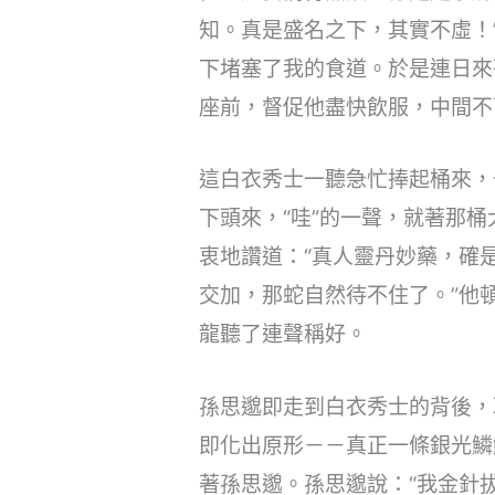
知。真是盛名之下，其實不虛！
下堵塞了我的食道。於是連日來
座前，督促他盡快飲服，中間不
這白衣秀士一聽急忙捧起桶來，
下頭來，“哇”的一聲，就著那
衷地讚道：“真人靈丹妙藥，確
交加，那蛇自然待不住了。”他
龍聽了連聲稱好。
孫思邈即走到白衣秀士的背後，
即化出原形－－真正一條銀光鱗
著孫思邈。孫思邈說：“我金針