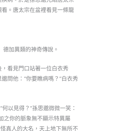
觀看。唐太宗在盆裡看見一條龍
 德加異類的神奇傳說。
後，看見門口站著一位白衣秀
邈問他：“你要瞧病嗎？”白衣秀
“何以見得？”孫思邈微微一笑：
加之你的脈象無不顯示特異屬
難怪真人的大名，天上地下無所不