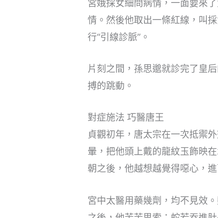
宮娥採女細問病情，一面要來了
情。然後他取出一條紅線，叫採
行“引線診脈”。
片刻之間，孫思邈就診完了皇后
搏的跳動。
對症施法 巧醫唐王
貞觀初年，唐太宗在一次抵禦外
暈，把他頭上戴的龍紋玉飾映在
朝之後，他越想越覺得噁心，進
宮中太醫用藥幾劑，均不見效。
之後，他苦苦思索：蛇若吞進肚