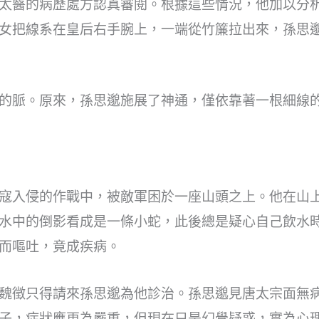
太醫的病歷處方認真審閱。根據這些情況，他加以分
女把線系在皇后右手腕上，一端從竹簾拉出來，孫思
的脈。原來，孫思邈施展了神通，僅依靠著一根細線
寇入侵的作戰中，被敵軍困於一座山頭之上。他在山
水中的倒影看成是一條小蛇，此後總是疑心自己飲水
而嘔吐，竟成疾病。
魏徵只得請來孫思邈為他診治。孫思邈見唐太宗面無
子，症狀應更為嚴重，但現在只是幻覺疑惑，實為心