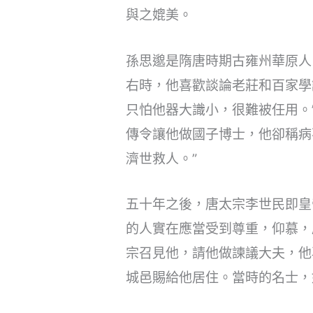
與之媲美。
孫思邈是隋唐時期古雍州華原人，
右時，他喜歡談論老莊和百家學
只怕他器大識小，很難被任用。
傳令讓他做國子博士，他卻稱病
濟世救人。”
五十年之後，唐太宗李世民即皇
的人實在應當受到尊重，仰慕，
宗召見他，請他做諫議大夫，他
城邑賜給他居住。當時的名士，