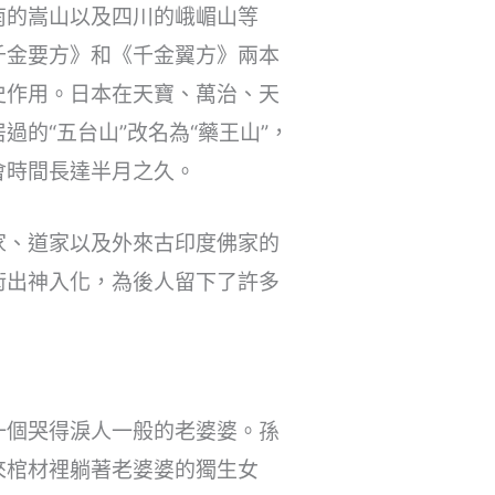
南的嵩山以及四川的峨嵋山等
千金要方》和《千金翼方》兩本
史作用。日本在天寶、萬治、天
的“五台山”改名為“藥王山”，
會時間長達半月之久。
家、道家以及外來古印度佛家的
術出神入化，為後人留下了許多
一個哭得淚人一般的老婆婆。孫
來棺材裡躺著老婆婆的獨生女