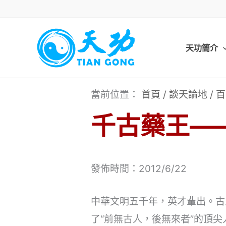
跳
至
主
天功簡介
要
內
當前位置：
首頁
/
談天論地
/
百
容
千古藥王—
發佈時間：2012/6/22
中華文明五千年，英才輩出。古
了“前無古人，後無來者”的頂