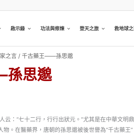
啟示錄
功法與修煉
登天之旅
救地球之
家之言
/
千古藥王——孫思邈
—孫思邈
人云：“七十二行，行行出狀元。”尤其是在中華文明
尖人物。在醫藥界，唐朝的孫思邈被後世譽為“千古藥王