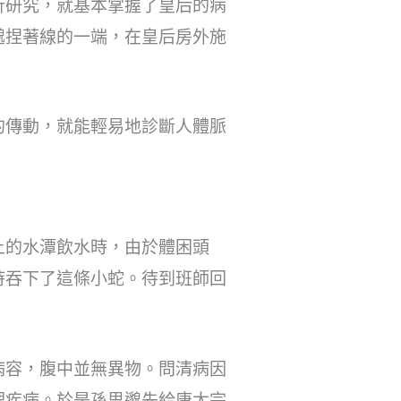
析研究，就基本掌握了皇后的病
邈捏著線的一端，在皇后房外施
的傳動，就能輕易地診斷人體脈
上的水潭飲水時，由於體困頭
時吞下了這條小蛇。待到班師回
病容，腹中並無異物。問清病因
理疾病。於是孫思邈先給唐太宗