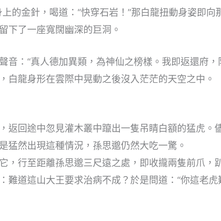
身上的金針，喝道：“快穿石岩！”那白龍扭動身姿即向
留下了一座寬闊幽深的巨洞。
聲音：“真人德加異類，為神仙之榜樣。我即返還府，
，白龍身形在雲際中晃動之後沒入茫茫的天空之中。
，返回途中忽見灌木叢中躥出一隻吊睛白額的猛虎。
是猛然出現這種情況，孫思邈仍然大吃一驚。
它，行至距離孫思邈三尺遠之處，即收攏兩隻前爪，
：難道這山大王要求治病不成？於是問道：“你這老虎