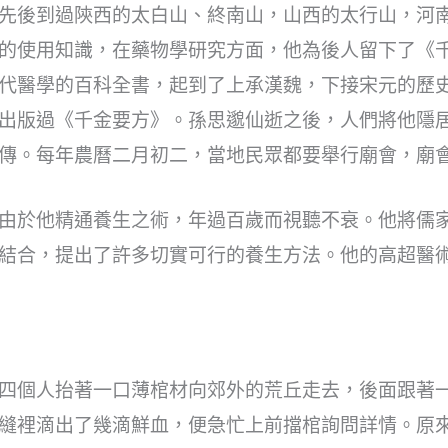
先後到過陝西的太白山、終南山，山西的太行山，河
的使用知識，在藥物學研究方面，他為後人留下了《
代醫學的百科全書，起到了上承漢魏，下接宋元的歷
出版過《千金要方》。孫思邈仙逝之後，人們將他隱居過
傳。每年農曆二月初二，當地民眾都要舉行廟會，廟
由於他精通養生之術，年過百歲而視聽不衰。他將儒
結合，提出了許多切實可行的養生方法。他的高超醫
四個人抬著一口薄棺材向郊外的荒丘走去，後面跟著
縫裡滴出了幾滴鮮血，便急忙上前擋棺詢問詳情。原