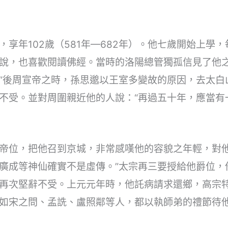
享年102歲（581年—682年）。他七歲開始上學
說，也喜歡閱讀佛經。當時的洛陽總管獨孤信見了他之
”後周宣帝之時，孫思邈以王室多變故的原因，去太白
不受。並對周圍親近他的人說：“再過五十年，應當有
帝位，把他召到京城，非常感嘆他的容貌之年輕，對他
廣成等神仙確實不是虛傳。”太宗再三要授給他爵位，
再次堅辭不受。上元元年時，他託病請求還鄉，高宗
如宋之問、孟詵、盧照鄰等人，都以執師弟的禮節待