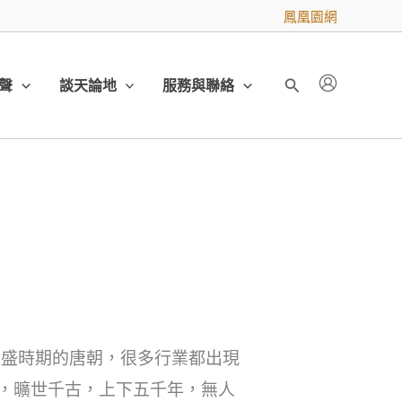
鳳凰園網
聲
談天論地
服務與聯絡
搜
尋
鼎盛時期的唐朝，很多行業都出現
”，曠世千古，上下五千年，無人