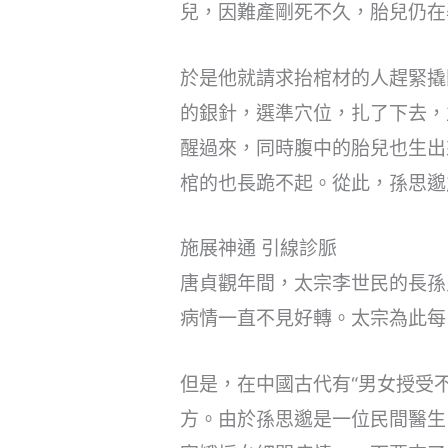
兒，因難產剛死不久，胎兒仍在
於是他就請求抬棺材的人趕緊撬
的銀針，選準穴位，扎了下去，
醒過來，同時腹中的胎兒也生出
棺的也長跪不起。從此，孫思邈
施展神通 引線診脈
唐貞觀年間，太宗李世民的長孫
病情一直不見好轉。太宗為此每
但是，在中國古代有“男女授受
方。由於孫思邈是一位民間醫生