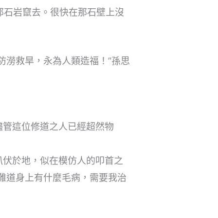
那石岩竄去。很快在那石壁上沒
防澇救旱，永為人類造福！”孫思
儘管這位修道之人已經超然物
趴伏於地，似在模仿人的叩首之
難道身上有什麼毛病，需要我治