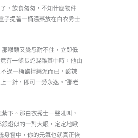
急了，飲食匆匆，不知什麼物件一
童子提著一桶湯藥放在白衣秀士
，那喉頭又覺忍耐不住，立即低
中竟有一條長蛇混雜其中時，他由
只不過一桶醋拌蒜泥而已，酸辣
上一針，即可一勞永逸。”那老
地紮下。那白衣秀士一聲吼叫，
那銀燈似的一對大眼，定定地瞅
騰身雲中，你的元氣也就真正恢