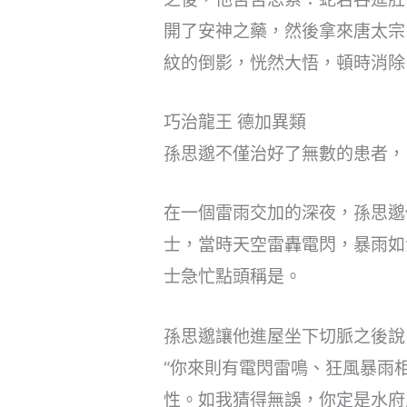
開了安神之藥，然後拿來唐太宗
紋的倒影，恍然大悟，頓時消除
巧治龍王 德加異類
孫思邈不僅治好了無數的患者，
在一個雷雨交加的深夜，孫思邈
士，當時天空雷轟電閃，暴雨如
士急忙點頭稱是。
孫思邈讓他進屋坐下切脈之後說
“你來則有電閃雷鳴、狂風暴雨
性。如我猜得無誤，你定是水府