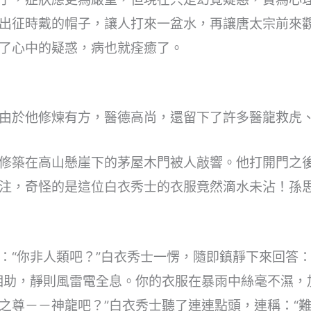
出征時戴的帽子，讓人打來一盆水，再讓唐太宗前來
了心中的疑惑，病也就痊癒了。
由於他修煉有方，醫德高尚，還留下了許多醫龍救虎、
修築在高山懸崖下的茅屋木門被人敲響。他打開門之
注，奇怪的是這位白衣秀士的衣服竟然滴水未沾！孫思
：“你非人類吧？”白衣秀士一愣，隨即鎮靜下來回答：
相助，靜則風雷電全息。你的衣服在暴雨中絲毫不濕，
之尊－－神龍吧？”白衣秀士聽了連連點頭，連稱：“