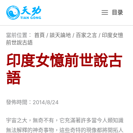
跳
目录
至
主
要
當前位置：
首頁
/
談天論地
/
百家之言
/
印度女憶
前世說古語
內
容
印度女憶前世說古
語
發佈時間：2014/8/24
宇宙之大，無奇不有，它充滿著許多當今人類知識
無法解釋的神奇事物，這些奇特的現像都將開拓人