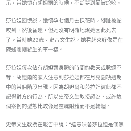
示，當她懷有胡妲爾的時候，不斷夢到腳被蛇咬。
莎拉妲回憶說，她懷孕七個月去採花時，腳趾被蛇
咬到，然後昏迷，但她沒有明確地說她因此死去
了。當時她22歲。史帝文生說，她看起來好像是在
陳述剛剛發生的事一樣。
莎拉妲每次佔有胡妲爾身體的時間約數天或數週不
等，胡妲爾的家人注意到莎拉妲都在月亮圓缺週期
中的某個階段出現。因為胡妲爾和莎拉妲彼此都不
記得對方的行為，所以史帝文生教授認為，或許這
個案例的型態比較像是靈魂附體而不是輪迴。
史帝文生教授在報告中說：“這意味著莎拉妲是個無