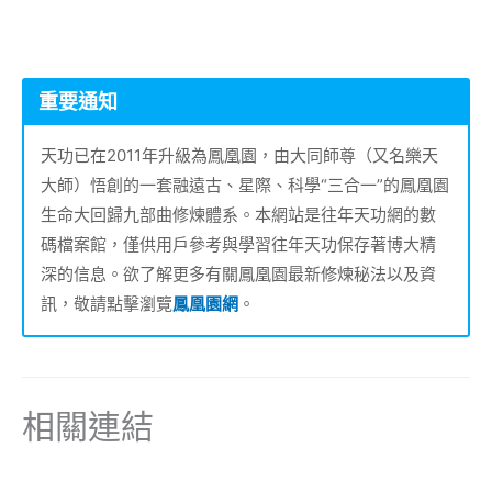
重要通知
天功已在2011年升級為鳳凰園，由大同師尊（又名樂天
大師）悟創的一套融遠古、星際、科學“三合一”的鳳凰園
生命大回歸九部曲修煉體系。本網站是往年天功網的數
碼檔案館，僅供用戶參考與學習往年天功保存著博大精
深的信息。欲了解更多有關鳳凰園最新修煉秘法以及資
訊，敬請點擊瀏覽
鳳凰園網
。
相關連結