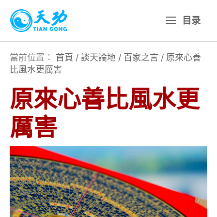
跳
目录
至
主
要
當前位置：
首頁
/
談天論地
/
百家之言
/
原來心善
比風水更厲害
內
容
原來心善比風水更
厲害