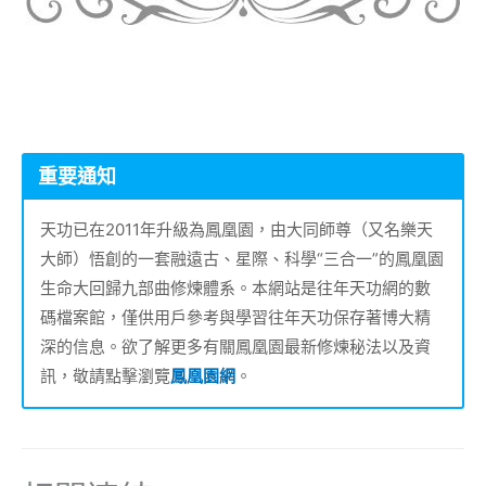
重要通知
天功已在2011年升級為鳳凰園，由大同師尊（又名樂天
大師）悟創的一套融遠古、星際、科學“三合一”的鳳凰園
生命大回歸九部曲修煉體系。本網站是往年天功網的數
碼檔案館，僅供用戶參考與學習往年天功保存著博大精
深的信息。欲了解更多有關鳳凰園最新修煉秘法以及資
訊，敬請點擊瀏覽
鳳凰園網
。