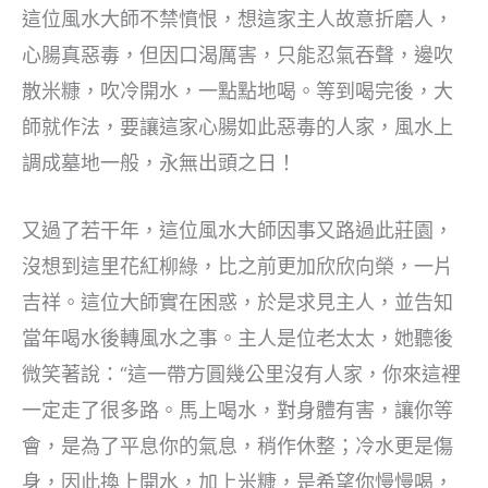
這位風水大師不禁憤恨，想這家主人故意折磨人，
心腸真惡毒，但因口渴厲害，只能忍氣吞聲，邊吹
散米糠，吹冷開水，一點點地喝。等到喝完後，大
師就作法，要讓這家心腸如此惡毒的人家，風水上
調成墓地一般，永無出頭之日！
又過了若干年，這位風水大師因事又路過此莊園，
沒想到這里花紅柳綠，比之前更加欣欣向榮，一片
吉祥。這位大師實在困惑，於是求見主人，並告知
當年喝水後轉風水之事。主人是位老太太，她聽後
微笑著說：“這一帶方圓幾公里沒有人家，你來這裡
一定走了很多路。馬上喝水，對身體有害，讓你等
會，是為了平息你的氣息，稍作休整；冷水更是傷
身，因此換上開水，加上米糠，是希望你慢慢喝，