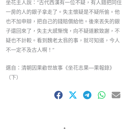
坐花主人說：“古代西漢有一位不疑，有人錯把同住
一房的人的銀子拿走了。失主懷疑是不疑所偷。他
也不加申辯，把自己的錢賠償給他。後來丟失的銀
子還回來了，失主大感慚愧，向不疑道歉致謝，不
疑也不計較。看到魏老太翁的事，就可知道，今人
不一定不及古人啊！”
選自：清朝因果勸世故事《坐花志果—果報錄》
（下）