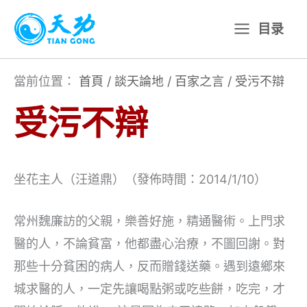
跳
目录
至
主
要
當前位置：
首頁
/
談天論地
/
百家之言
/
受污不辯
內
受污不辯
容
坐花主人（汪道鼎）（發佈時間：2014/1/10）
常州魏廉訪的父親，樂善好施，精通醫術。上門求
醫的人，不論貧富，他都盡心治療，不圖回謝。對
那些十分貧困的病人，反而贈錢送藥。遇到遠鄉來
城求醫的人，一定先讓喝點粥或吃些餅，吃完，才