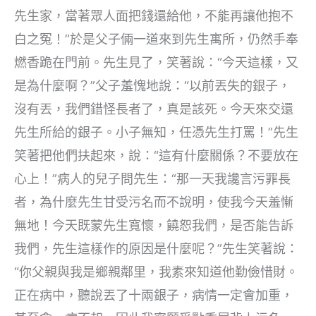
先生家，當著眾人面把錢還給他，不能再讓他抱不
白之冤！”於是父子倆一道來到先生寓所，仍然手奉
燃香跪在門前。先生見了，笑著說：“今天這樣，又
是為什麼啊？”父子羞愧地說：“以前丟失的銀子，
沒有丟，我們錯怪長者了，真是該死。今天來交還
先生所給的銀子。小子無知，任憑先生打罵！”先生
笑著把他們扶起來，說：“這有什麼關係？不要放在
心上！”病人的兒子問先生：“那一天我讒言污罪長
者，為什麼先生甘受污名而不說明，使我今天羞慚
無地！今天既蒙先生寬懷，饒恕我們，是否能告訴
我們，先生這樣作的原因是什麼呢？”先生笑著說：
“你父親與我是鄉親鄰里，我素來知道他勤儉惜財。
正在病中，聽說丟了十兩銀子，病情一定會加重，