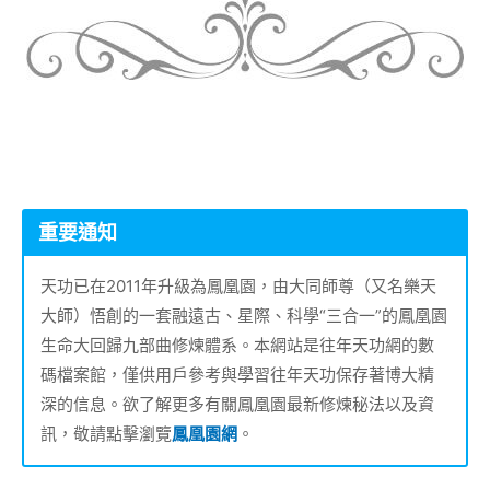
重要通知
天功已在2011年升級為鳳凰園，由大同師尊（又名樂天
大師）悟創的一套融遠古、星際、科學“三合一”的鳳凰園
生命大回歸九部曲修煉體系。本網站是往年天功網的數
碼檔案館，僅供用戶參考與學習往年天功保存著博大精
深的信息。欲了解更多有關鳳凰園最新修煉秘法以及資
訊，敬請點擊瀏覽
鳳凰園網
。