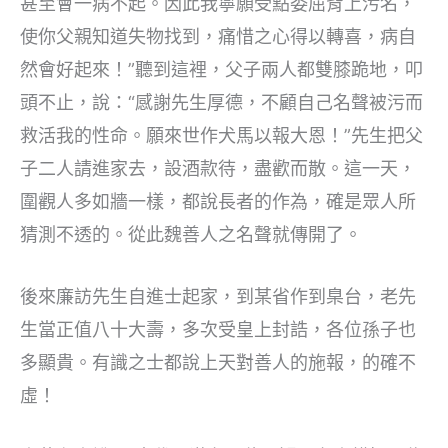
甚至會一病不起。因此我寧願受點委屈背上污名，
使你父親知道失物找到，痛惜之心得以轉喜，病自
然會好起來！”聽到這裡，父子兩人都雙膝跪地，叩
頭不止，說：“感謝先生厚德，不顧自己名聲被污而
救活我的性命。願來世作犬馬以報大恩！”先生把父
子二人請進家去，設酒款待，盡歡而散。這一天，
圍觀人多如牆一樣，都說長者的作為，確是眾人所
猜測不透的。從此魏善人之名聲就傳開了。
後來廉訪先生自進士起家，到某省作到臬台，老先
生當正值八十大壽，多次受皇上封誥，各位孫子也
多顯貴。有識之士都說上天對善人的施報，的確不
虛！