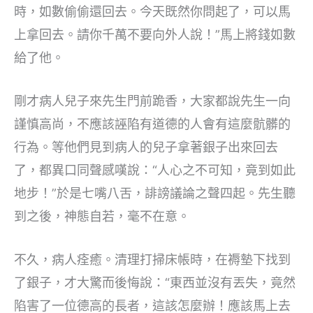
時，如數偷偷還回去。今天既然你問起了，可以馬
上拿回去。請你千萬不要向外人說！”馬上將錢如數
給了他。
剛才病人兒子來先生門前跪香，大家都說先生一向
謹慎高尚，不應該誣陷有道德的人會有這麼骯髒的
行為。等他們見到病人的兒子拿著銀子出來回去
了，都異口同聲感嘆說：“人心之不可知，竟到如此
地步！”於是七嘴八舌，誹謗議論之聲四起。先生聽
到之後，神態自若，毫不在意。
不久，病人痊癒。清理打掃床帳時，在褥墊下找到
了銀子，才大驚而後悔說：“東西並沒有丟失，竟然
陷害了一位德高的長者，這該怎麼辦！應該馬上去