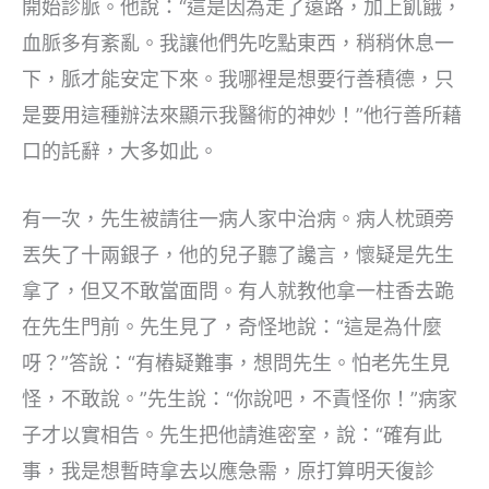
開始診脈。他說：“這是因為走了遠路，加上飢餓，
血脈多有紊亂。我讓他們先吃點東西，稍稍休息一
下，脈才能安定下來。我哪裡是想要行善積德，只
是要用這種辦法來顯示我醫術的神妙！”他行善所藉
口的託辭，大多如此。
有一次，先生被請往一病人家中治病。病人枕頭旁
丟失了十兩銀子，他的兒子聽了讒言，懷疑是先生
拿了，但又不敢當面問。有人就教他拿一柱香去跪
在先生門前。先生見了，奇怪地說：“這是為什麼
呀？”答說：“有樁疑難事，想問先生。怕老先生見
怪，不敢說。”先生說：“你說吧，不責怪你！”病家
子才以實相告。先生把他請進密室，說：“確有此
事，我是想暫時拿去以應急需，原打算明天復診