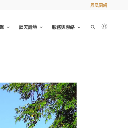
鳳凰園網
聲
談天論地
服務與聯絡
搜
尋