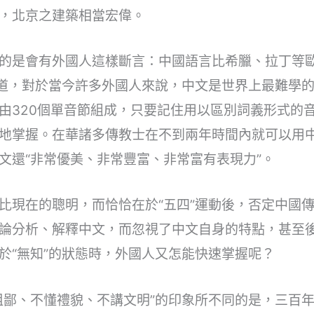
，北京之建築相當宏偉。
的是會有外國人這樣斷言：中國語言比希臘、拉丁等
知道，對於當今許多外國人來說，中文是世界上最難學
由320個單音節組成，只要記住用以區別詞義形式的
地掌握。在華諸多傳教士在不到兩年時間內就可以用
文還“非常優美、非常豐富、非常富有表現力”。
比現在的聰明，而恰恰在於“五四”運動後，否定中國
論分析、解釋中文，而忽視了中文自身的特點，甚至
於“無知”的狀態時，外國人又怎能快速掌握呢？
粗鄙、不懂禮貌、不講文明”的印象所不同的是，三百