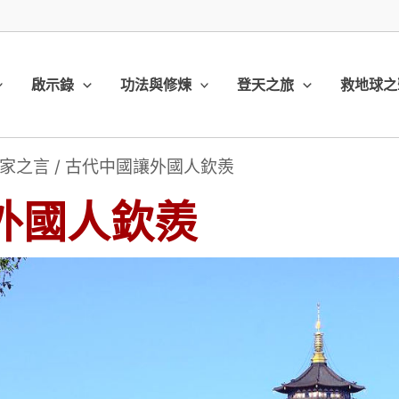
啟示錄
功法與修煉
登天之旅
救地球之
家之言
/
古代中國讓外國人欽羨
外國人欽羨