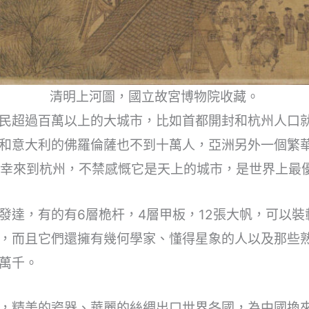
清明上河圖，國立故宮博物院收藏。
民超過百萬以上的大城市，比如首都開封和杭州人口就達
和意大利的佛羅倫薩也不到十萬人，亞洲另外一個繁
有幸來到杭州，不禁感慨它是天上的城市，是世界上最
發達，有的有6層桅杆，4層甲板，12張大帆，可以裝載
，而且它們還擁有幾何學家、懂得星象的人以及那些
萬千。
，精美的瓷器、華麗的絲綢出口世界各國，為中國換