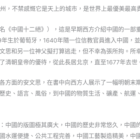
杭州，不禁感慨它是天上的城市，是世界上最優美最高
名《中國十二絕》），這是早期西方介紹中國的一部
09年生於葡萄牙，1640年隨一位信教官員進入中國，
文思和另一位神父擬打算逃走，但不幸為張所拘。所
了清朝皇帝的優待，從此長居北京，直至1677年去世
各方面的安文思，在書中向西方人展示了一幅明朝末
歷史、語言、風俗，到中國的物質生活、礦產、航運
：中國的版圖極其廣大，中國的歷史非常悠久，中國
國水運便捷、公共工程完善，中國工藝製造精美，中