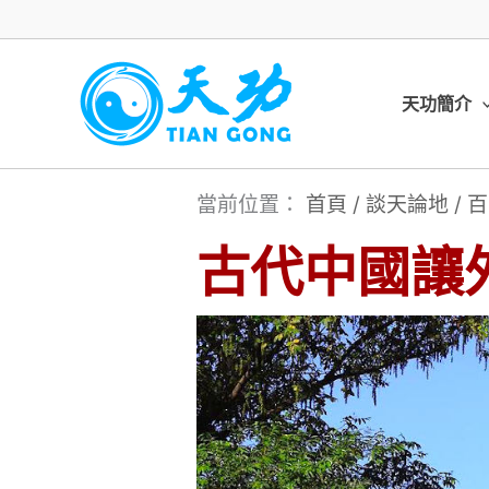
跳
至
主
天功簡介
要
內
當前位置：
首頁
/
談天論地
/
百
容
古代中國讓