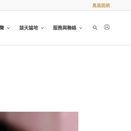
鳳凰園網
聲
談天論地
服務與聯絡
搜
尋