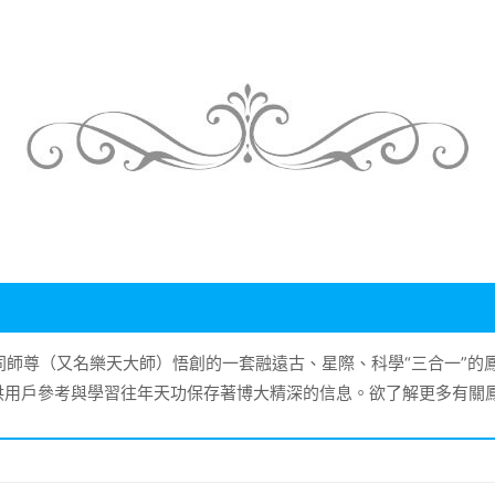
大同師尊（又名樂天大師）悟創的一套融遠古、星際、科學“三合一”
供用戶參考與學習往年天功保存著博大精深的信息。欲了解更多有關