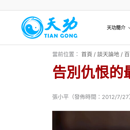
跳
至
主
天功簡介
要
內
當前位置：
首頁
/
談天論地
/
百
容
告別仇恨的
張小平（發佈時間：2012/7/2