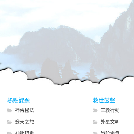
熱點課題
救世鼓聲
神傳秘法
三救行動
登天之旅
外星文明
神秘現象
脫胎換骨