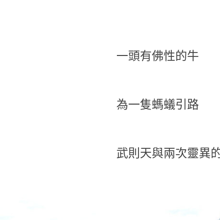
一頭有佛性的牛
為一隻螞蟻引路
武則天與兩次靈異