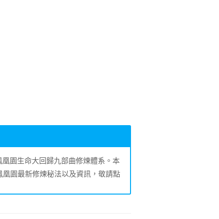
的鳳凰園生命大回歸九部曲修煉體系。本
鳳凰園最新修煉秘法以及資訊，敬請點