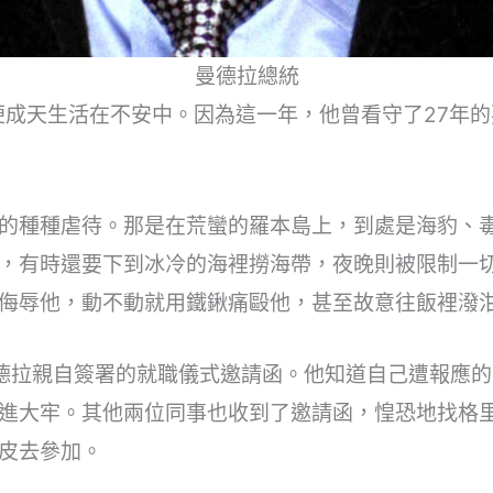
曼德拉總統
高便成天生活在不安中。因為這一年，他曾看守了27年
的種種虐待。那是在荒蠻的羅本島上，到處是海豹、
，有時還要下到冰冷的海裡撈海帶，夜晚則被限制一
侮辱他，動不動就用鐵鍬痛毆他，甚至故意往飯裡潑
德拉親自簽署的就職儀式邀請函。他知道自己遭報應
進大牢。其他兩位同事也收到了邀請函，惶恐地找格
皮去參加。