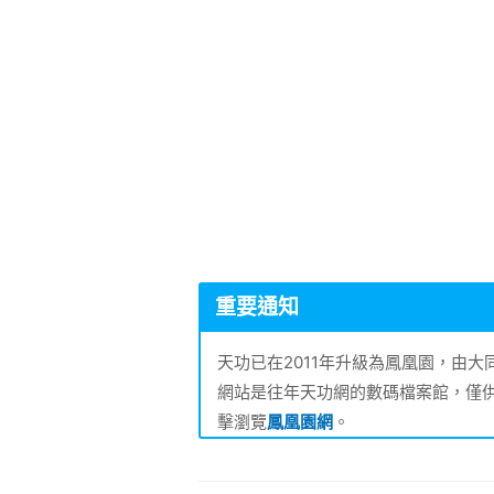
重要通知
天功已在2011年升級為鳳凰園，由
網站是往年天功網的數碼檔案館，僅
擊瀏覽
鳳凰園網
。