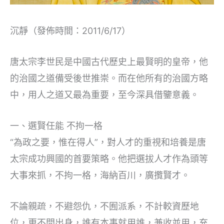
沉靜（發佈時間：2011/6/17）
唐太宗李世民是中國古代歷史上最賢明的皇帝，他
的治國之道備受後世推崇。而在他所有的治國方略
中，用人之道又最為重要，至今深具借鑒意義。
一、選賢任能 不拘一格
“為政之要，惟在得人”，對人才的重視和培養是唐
太宗成功興國的首要策略。他把選拔人才作為頭等
大事來抓，不拘一格，海納百川，廣攬賢才。
不論親疏，不避怨仇，不囿派系，不計較資歷地
位，更不問出身，誰有本事就用誰，兼收並用，充