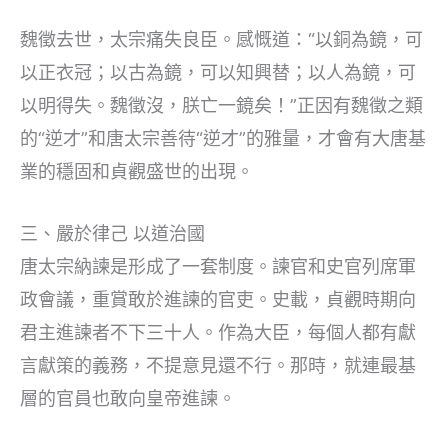
魏徵去世，太宗痛失良臣。感慨道：“以銅為鏡，可
以正衣冠；以古為鏡，可以知興替；以人為鏡，可
以明得失。魏徵沒，朕亡一鏡矣！”正因有魏徵之類
的“逆才”和唐太宗善待“逆才”的雅量，才會有大唐基
業的穩固和貞觀盛世的出現。
三、嚴於律己 以道治國
唐太宗納諫是形成了一套制度。諫官和史官列席軍
政會議，重賞敢於進諫的官吏。史載，貞觀時期向
君主進諫者不下三十人。作為大臣，每個人都有獻
言獻策的義務，不提意見還不行。那時，就連最基
層的官員也敢向皇帝進諫。