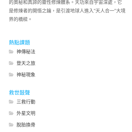
的奧秘和真諦的靈性修煉體系。天功來自宇宙深處，它
是修煉者的開悟之鑰，是引渡地球人進入“天人合一”大境
界的橋樑。
熱點課題
神傳秘法
登天之旅
神秘現象
救世鼓聲
三救行動
外星文明
脫胎換骨