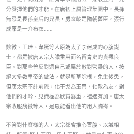
分發揮他們的才能。在唐初上層管理集團中，長孫
無忌是長孫皇后的兄長，房玄齡是隋朝舊臣，張行
成原是一介布衣……
魏徵、王珪、韋挺等人原為太子李建成的心腹謀
士，都是被唐太宗大膽重用而名留青史的貞觀良
臣。對那些曾反對過自己或屬於敵對營壘的人，按
絕大多數皇帝的做法，就是斬草除根，免生後患。
但唐太宗不計前隙，化干戈為玉帛，化敵為友。對
他們的才幹、見識極為欣賞器重，禮遇有加。唐太
宗收服魏徵等人，是最能看出他的用人胸襟。
不管對什麼樣的人，太宗都會推心置腹、以誠相