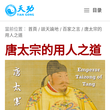
跳
目录
至
主
要
當前位置：
首頁
/
談天論地
/
百家之言
/
唐太宗的
用人之道
內
容
唐太宗的用人之道