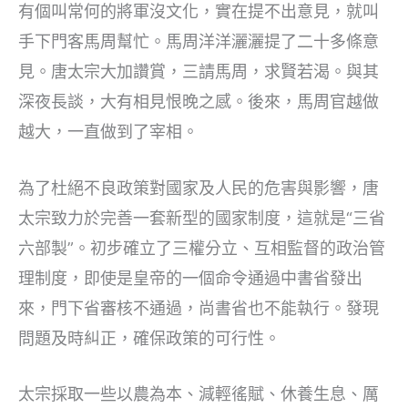
有個叫常何的將軍沒文化，實在提不出意見，就叫
手下門客馬周幫忙。馬周洋洋灑灑提了二十多條意
見。唐太宗大加讚賞，三請馬周，求賢若渴。與其
深夜長談，大有相見恨晚之感。後來，馬周官越做
越大，一直做到了宰相。
為了杜絕不良政策對國家及人民的危害與影響，唐
太宗致力於完善一套新型的國家制度，這就是“三省
六部製”。初步確立了三權分立、互相監督的政治管
理制度，即使是皇帝的一個命令通過中書省發出
來，門下省審核不通過，尚書省也不能執行。發現
問題及時糾正，確保政策的可行性。
太宗採取一些以農為本、減輕徭賦、休養生息、厲