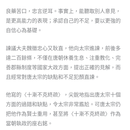
良藥苦口，忠言逆耳。事實上，能聽取別人意見，
是更高能力的表現；承認自己的不足，要以更強的
自信心為基礎。
諫議大夫魏徵忠心又耿直，他向太宗進諫，前後多
達二百餘條，不僅在唐朝休養生息、注重教化、完
善郡縣制度等國家大政方面，提出正確的見解，而
且經常對唐太宗的缺點和不足犯顏直諫。
他寫的〈十漸不克終疏〉，尖銳地指出唐太宗十個
方面的過錯和缺點，令太宗非常尷尬。可唐太宗仍
把他作為賢士重用，甚至將〈十漸不克終疏〉作為
當朝執政的座右銘。