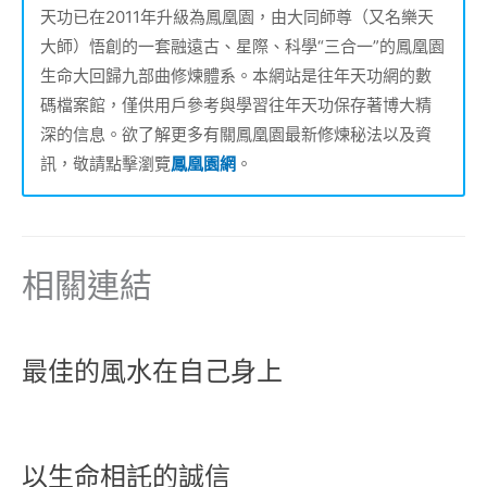
天功已在2011年升級為鳳凰園，由大同師尊（又名樂天
大師）悟創的一套融遠古、星際、科學“三合一”的鳳凰園
生命大回歸九部曲修煉體系。本網站是往年天功網的數
碼檔案館，僅供用戶參考與學習往年天功保存著博大精
深的信息。欲了解更多有關鳳凰園最新修煉秘法以及資
訊，敬請點擊瀏覽
鳳凰園網
。
相關連結
最佳的風水在自己身上
以生命相託的誠信