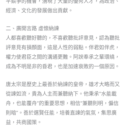
平競爭的機會，湧現了大量的優秀人才，為政治、
經濟、文化的發展做出貢獻。
二、廣開言路 虛懷納諫
人都喜歡聽好聽的，不喜歡聽批評意見，認為聽批
評意見有損顏面，這是人性的弱點。伴君如伴虎，
權力使君臣之間的溝通更難。阿諛奉承之輩環繞，
成為不明是非的昏君，也是加速衰敗的一個原因。
唐太宗是歷史上最善於納諫的皇帝，雄才大略而又
從諫如流，貴為人主而兼聽納下。他秉承“水能載
舟，也能覆舟”的重要思想，相信“兼聽則明，偏信
則暗”。善於選賢任能，培養直諫的氣氛，集思廣
益，共商國策。