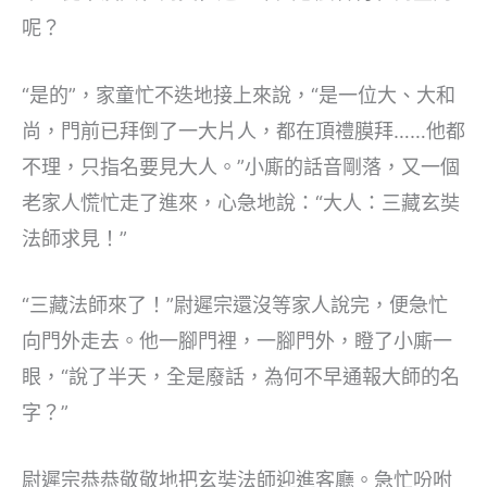
呢？
“是的”，家童忙不迭地接上來說，“是一位大、大和
尚，門前已拜倒了一大片人，都在頂禮膜拜……他都
不理，只指名要見大人。”小廝的話音剛落，又一個
老家人慌忙走了進來，心急地說：“大人：三藏玄奘
法師求見！”
“三藏法師來了！”尉遲宗還沒等家人說完，便急忙
向門外走去。他一腳門裡，一腳門外，瞪了小廝一
眼，“說了半天，全是廢話，為何不早通報大師的名
字？”
尉遲宗恭恭敬敬地把玄奘法師迎進客廳。急忙吩咐