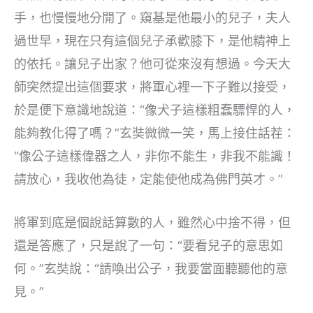
手，也慢慢地分開了。窺基是他最小的兒子，夫人
過世早，現在只有這個兒子承歡膝下，是他精神上
的依托。讓兒子出家？他可從來沒有想過。今天大
師突然提出這個要求，將軍心裡一下子難以接受，
於是便下意識地說道：“像犬子這樣粗蠢驃悍的人，
能夠教化得了嗎？”玄奘微微一笑，馬上接住話茬：
“像公子這樣偉器之人，非你不能生，非我不能識！
請放心，我收他為徒，定能使他成為佛門英才。”
將軍到底是個說話算數的人，雖然心中捨不得，但
還是答應了，只是說了一句：“要看兒子的意思如
何。”玄奘說：“請喚出公子，我要當面聽聽他的意
見。”