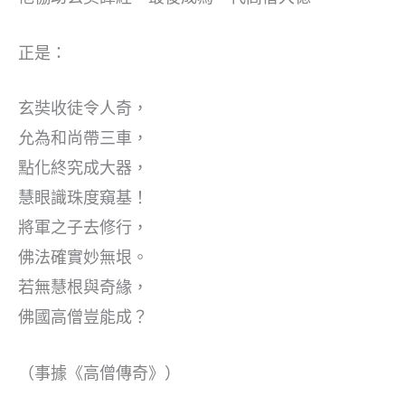
正是：
玄奘收徒令人奇，
允為和尚帶三車，
點化終究成大器，
慧眼識珠度窺基！
將軍之子去修行，
佛法確實妙無垠。
若無慧根與奇緣，
佛國高僧豈能成？
（事據《高僧傳奇》）