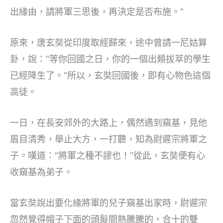
出緣由，請將軍三思後，再決定是否布施。”
原來，唐玄奘從印度取經歸來，途中曾請一尼姑算
卦，說：“等你回國之日，你的一個出類拔萃的學生
已經降生了。”所以，玄奘回國後，即有心物色這個
高徒。
一日，在長安郊外的大路上，偶然遇到窺基，見他
眉目清秀，舉止大方，一打聽，知為尉遲宗將軍之
子。嘆道：“將軍之種不謬也！”從此，玄奘便有心
收窺基為弟子。
當玄奘說出要化緣將軍的兒子窺基出家時，尉遲宗
忽然覺得帽子下面的頭髮間熱騰騰的，合十的雙