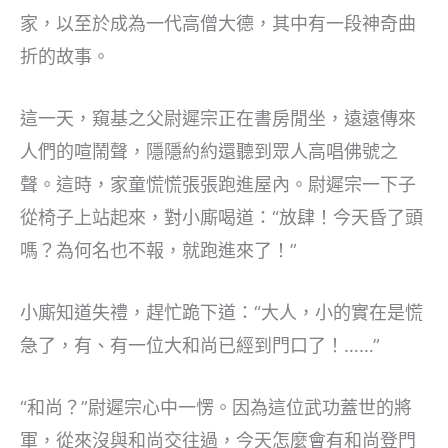
家，以至於成為一代高僧大德，其中有一段神奇曲
折的故事。
這一天，窺基之父尉遲宗正在書房閒坐，遠遠傳來
人們的喧鬧聲，隱隱約約還聽到眾人高唱佛號之
聲。這時，家童慌慌張張跑進屋內。尉遲宗一下子
從椅子上站起來，對小廝喝道：“放肆！今天昏了頭
嗎？為何名也不報，就跑進來了！”
小廝知道失禮，趕忙跪下道：“大人，小的實在是慌
急了，有、有一位大和尚已經到門口了！……”
“和尚？”尉遲宗心中一愣。因為這位武功蓋世的將
軍，從來沒與和尚交往過，今天怎麼會有和尚登門