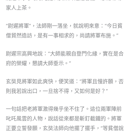
家人上茶。
“尉遲將軍”，法師剛一落坐，就說明來意：“今日貧
僧貿然造訪，是有一事相求的，尚請將軍布施。”
尉遲宗高興地說：“大師能親自登門化緣，實在是合
府的榮耀，懇請大師垂示。”
玄奘見將軍如此爽快，便笑道：“將軍且慢許願，否
則我若說出口，一旦捨不得，又如何是好？”
一句話把老將軍激得幾乎坐不住了。這位兩軍陣前
叱吒風雲的人物，說話從來都是斬釘截鐵的。將軍
正要立誓發願，玄奘法師向他擺了擺手，“等貧僧說