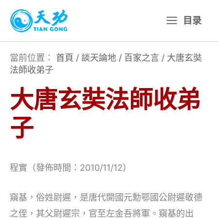
跳
目录
至
主
要
當前位置：
首頁
/
談天論地
/
百家之言
/
大唐玄奘
法師收弟子
內
容
大唐玄奘法師收弟
子
程實（發佈時間：2010/11/12）
窺基，俗姓尉遲，是唐代開國元勳鄂國公尉遲敬德
之侄，其父尉遲宗，官至左金吾將軍。窺基的出