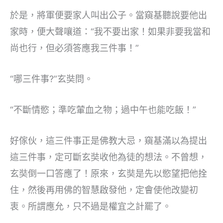
於是，將軍便要家人叫出公子。當窺基聽說要他出
家時，便大聲嚷道：“我不要出家！如果非要我當和
尚也行，但必須答應我三件事！”
“哪三件事?”玄奘問。
“不斷情慾；準吃葷血之物；過中午也能吃飯！”
好傢伙，這三件事正是佛教大忌，窺基滿以為提出
這三件事，定可斷玄奘收他為徒的想法。不曾想，
玄奘倒一口答應了！原來，玄奘是先以慾望把他拴
住，然後再用佛的智慧啟發他，定會使他改變初
衷。所謂應允，只不過是權宜之計罷了。