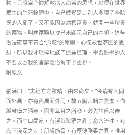
物，只應當心懷解救病人病苦的思想，以便在世界
眾生的生死輪迴中，自己感覺是比別人多積了些陰
德的人罷了。又不能因為病家富貴，就開一些珍貴
的藥物，叫病家難以找尋來顯示自己的本領。這些
做法確實不符合“忠恕”的原則。心懷救世濟民的思
想，所以我才瑣碎地談了這些道理，學習醫學的人
不要以為我的言辭粗俗就不予重視。
附原文：
張湛曰：“夫經方之難精，由來尚矣。”今病有內同
而外異，亦有內異而外同，故五臟六腑之盈虛，血
脈榮衛之通塞，固非耳目之所察，必先診候以審
之。而寸口關尺，有浮沉弦緊之亂；俞穴流注，有
高下淺深之差；肌膚筋骨，有厚薄剛柔之異。唯用