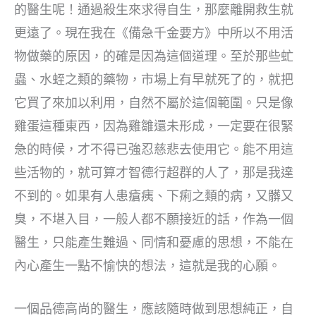
的醫生呢！通過殺生來求得自生，那麼離開救生就
更遠了。現在我在《備急千金要方》中所以不用活
物做藥的原因，的確是因為這個道理。至於那些虻
蟲、水蛭之類的藥物，市場上有早就死了的，就把
它買了來加以利用，自然不屬於這個範圍。只是像
雞蛋這種東西，因為雞雛還未形成，一定要在很緊
急的時候，才不得已強忍慈悲去使用它。能不用這
些活物的，就可算才智德行超群的人了，那是我達
不到的。如果有人患瘡痍、下痢之類的病，又髒又
臭，不堪入目，一般人都不願接近的話，作為一個
醫生，只能產生難過、同情和憂慮的思想，不能在
內心產生一點不愉快的想法，這就是我的心願。
一個品德高尚的醫生，應該隨時做到思想純正，自