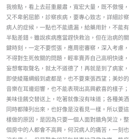
我檢點，看上去莊重嚴肅，寬宏大量，既不傲慢，
又不卑躬屈節，診察疾病，要專心致志，詳細診察
病人的症候，一點也不能遺漏，給藥用針，不能有
半點差錯。雖說疾病應當趕快救治，但在治病的關
鍵時刻，一定不要慌張，應周密審察，深入考慮，
不得對生死攸關的問題，輕率賣弄自己高明快速，
妄想奪取聲名，就太不道德了！再就是到了病家，
即使綾羅綢緞到處都是，也不要東張西望；美妙的
音樂在耳邊迴響，也不能表現出高興歡喜的樣子；
美味佳餚交替送上，吃著就像沒有味道；各種美酒
同時都陳列出來，也好像是沒看見一樣。所以要這
樣做的原因，是因為只要一個人面對牆角哭泣，整
個房中的人都會不高興，何況病人的痛苦，一刻也