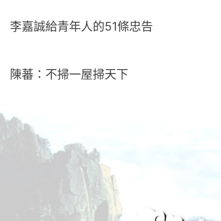
李嘉誠給青年人的51條忠告
陳蕃：不掃一屋掃天下