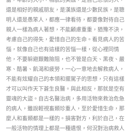
還是相好的親戚朋友，是漢族還是少數民族，是聰
明人還是愚笨人，都應一律看待，都要像對待自己
親人一樣為病人著想，不能顧慮重重，猶豫不決，
考慮自己的得失，愛惜自己的生命。看見病人的苦
惱，就像自己也有這樣的苦惱一樣，從心裡同情
他，不要躲避艱難險阻，也不管是白天、黑夜、嚴
寒、酷暑、飢渴和疲勞，一心一意地去解救病人，
不能有炫耀自己的本領和擺駕子的思想，只有這樣
才可以叫作天下蒼生良醫。與此相反，那就是空有
靈魂的大盜。自古名醫治病，多用活物來救治危急
的病人，雖說輕視畜類珍重人，至於愛惜生命，那
麼人和畜類都是一樣的。損害對方，利於自己，在
一般活物的情理上都是一種遺恨，何況對治病救人