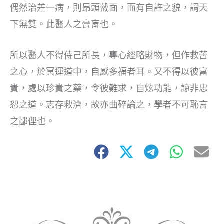
偶然治差一病，則昂頭戴面，而有自許之貌，謂天
下無雙。此醫人之膏肓也。
所以醫人不得侍己所長，專心經略財物，但作救苦
之心，於冥運道中，自感多福者耳。又不得以彼富
貴，處以珍貴之藥，令彼難求，自炫功能，諒非忠
恕之道。志存救濟，故亦曲碎論之，學者不可恥言
之鄙俚也。