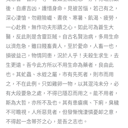
後，自慮吉凶，護惜身命。見彼苦惱，若己有之，
深心淒愴。勿避險巇、晝夜、寒暑、飢渴、疲勞，
一心赴救，無作功夫形蹟之心。如此可為蒼生大
醫，反此則是含靈巨賊。自古名賢治病，多用生命
以濟危急，雖曰賤畜貴人，至於愛命，人畜一也，
損彼益己，物情同患，況於人乎！夫殺生求生，去
生更遠。吾今此方所以不用生命為藥者，良由此
也。其虻蟲、水蛭之屬，市有先死者，則市而用
之，不在此例。只如雞卵一物，以其混沌未分，必
有大段要急之處，不得已隱忍而用之。能不用者，
斯為大哲，亦所不及也。其有患瘡痍、下痢，臭穢
不可瞻視，人所惡見者，但發慚愧淒憐憂卹之意，
不得起一念蒂芥之心，是吾之志也。