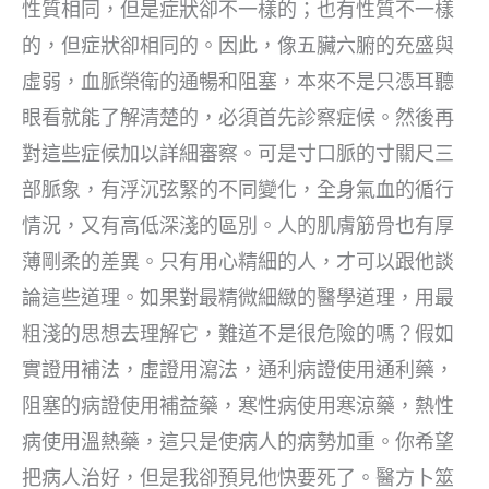
性質相同，但是症狀卻不一樣的；也有性質不一樣
的，但症狀卻相同的。因此，像五臟六腑的充盛與
虛弱，血脈榮衛的通暢和阻塞，本來不是只憑耳聽
眼看就能了解清楚的，必須首先診察症候。然後再
對這些症候加以詳細審察。可是寸口脈的寸關尺三
部脈象，有浮沉弦緊的不同變化，全身氣血的循行
情況，又有高低深淺的區別。人的肌膚筋骨也有厚
薄剛柔的差異。只有用心精細的人，才可以跟他談
論這些道理。如果對最精微細緻的醫學道理，用最
粗淺的思想去理解它，難道不是很危險的嗎？假如
實證用補法，虛證用瀉法，通利病證使用通利藥，
阻塞的病證使用補益藥，寒性病使用寒涼藥，熱性
病使用溫熱藥，這只是使病人的病勢加重。你希望
把病人治好，但是我卻預見他快要死了。醫方卜筮