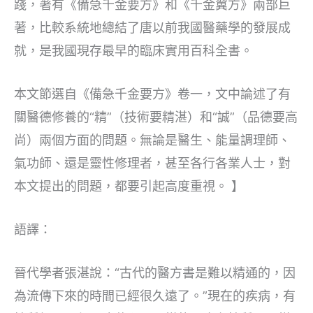
踐，著有《備急千金要方》和《千金翼方》兩部巨
著，比較系統地總結了唐以前我國醫藥學的發展成
就，是我國現存最早的臨床實用百科全書。
本文節選自《備急千金要方》卷一，文中論述了有
關醫德修養的“精”（技術要精湛）和“誠”（品德要高
尚）兩個方面的問題。無論是醫生、能量調理師、
氣功師、還是靈性修理者，甚至各行各業人士，對
本文提出的問題，都要引起高度重視。 】
語譯：
晉代學者張湛說：“古代的醫方書是難以精通的，因
為流傳下來的時間已經很久遠了。”現在的疾病，有