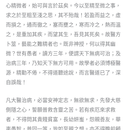
心精微者，始可與言於茲矣。今以至精至微之事，
求之於至粗至淺之思，其不殆哉！若盈而益之，虛
而損之，通而徹之，塞而壅之，寒而冷之，熱而溫
之，是重加其疾，而望其生，吾見其死矣。故醫方
卜筮，藝能之難精者也。既非神授，何以得其幽
微？世有愚者，讀方三年，便謂天下無病可治；及
治病三年，乃知天下無方可用。故學者必須博極醫
源，精勤不倦，不得道聽途說，而言醫道已了，深
自誤哉！
凡大醫治病，必當安神定志，無欲無求，先發大慈
側隱之心，誓願普救含靈之苦。若有疾厄來求救
者，不得問其貴賤貧富，長幼妍蚩，怨親善友，華
夷愚智，普同一等，皆如至親之想。亦不得瞻前顧