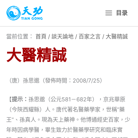
跳
目录
至
主
要
當前位置：
首頁
/
談天論地
/
百家之言
/
大醫精誠
內
大醫精誠
容
（唐）孫思邈（發佈時間：2008/7/25）
【
提示：
孫思邈（公元581－682年），京兆華原
（今陝西耀縣）人。唐代著名醫藥學家，世稱“藥
王”、孫真人。現為天上藥神。他博通經史百家，少
年時因病學醫，畢生致力於醫藥學研究和臨床實