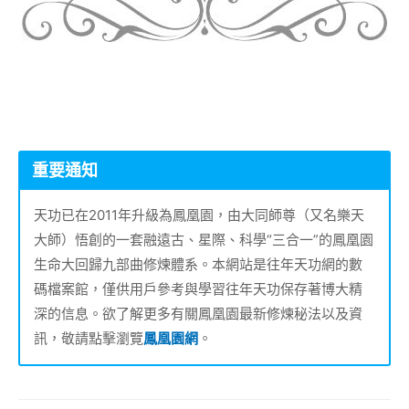
重要通知
天功已在2011年升級為鳳凰園，由大同師尊（又名樂天
大師）悟創的一套融遠古、星際、科學“三合一”的鳳凰園
生命大回歸九部曲修煉體系。本網站是往年天功網的數
碼檔案館，僅供用戶參考與學習往年天功保存著博大精
深的信息。欲了解更多有關鳳凰園最新修煉秘法以及資
訊，敬請點擊瀏覽
鳳凰園網
。