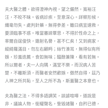
夫大醫之體，欲得澄神內視，望之儼然，寬裕汪
汪，不皎不昧。省病診疾，至意深心。詳察形候，
纖毫勿失。處判針藥，無得參差。雖曰病宜速救，
要須臨事不惑。唯當審諦覃思，不得於性命之上，
率爾自逞俊快，邀射名譽，甚不仁矣！又到病家，
縱綺羅滿目，勿左右顧眄；絲竹湊耳，無得似有所
娛，珍羞迭薦，食如無味；醽醁兼陳，看有若無。
所以爾者，夫一人向隅，滿堂不樂，而況病人苦
楚，不離斯須，而醫者安然歡娛，傲然自得，茲乃
人神之所共恥，至人之所不為，斯蓋醫之本意也。
夫為醫之法，不得多語調笑，談謔喧嘩，道說是
非，議論人物，銜耀聲名，訾毀諸醫，自矜已德，