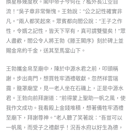
換星移幾度秋。閣中帝子今何在？檻外長江空自
流！”吳子章非常慚愧。王勃說：“公之記性確實非
凡。”兩人都笑起來。眾賓都向閻公說：“王子之作
性，令婿之記性，皆天下罕有，真可謂雙璧矣！”眾
人盡歡，閻公令人將王勃《滕王閣序》刻於碑上並
賜金帛約千金，送其至馬當山下。
王勃攜金帛至廟中，陳於中源水君之前，叩頭稱
謝。步出南門，想買牲牢酒禮敬獻。忽然祥雲瑞
靄，籠罩廟堂，見一老人坐在石磯上，正是中源水
君。王勃向前拜謝道：“前得蒙上聖助一帆之風，使
我作文成功。我看殿上金錢堆積，想著備牲牢酒禮
至廟下，拜謝尊神。”老人聽了笑著說：“吾豈可以
一帆風，而受子之禮獻乎！況吾水府以好生為德，