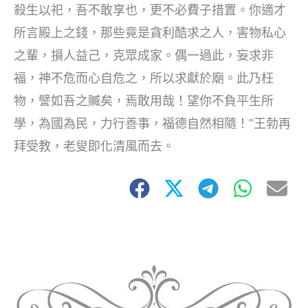
殺生以祀，吾不敢享也，更不必費子措置。你適才
所言殿上之錢，那些竟是貪利酷求之人，害物私心
之輩，損人益己，克眾成家。偶一過此，妄求非
福，神不危而心自危之，所以求獻於廟。此乃枉
物，譬如吾之贓矣，焉敢用哉！望你不負平生所
學，為國為民，力行善事，福德自然相隨！”王勃再
拜受教，老叟即化清風而去。