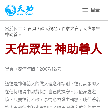
跳
目录
至
主
要
當前位置：
首頁
/
談天論地
/
百家之言
/
天佑眾生
神助善人
內
容
天佑眾生 神助善人
智真（發佈時間：2007/12/7）
道德是神傳給人的做人理念和準則，德行高潔的人
在任何環境中都能保持自己的操守。即使身處逆
境，只要德行不改，事情也會發生轉機。唐代著名
詩人王勃得中源水君相助至滕王閣作序成名的故事