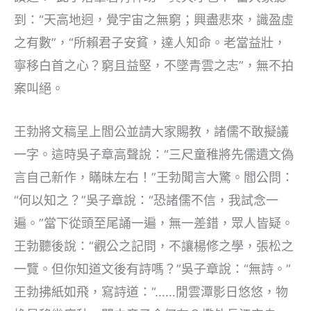
到：“天高地迥，覺宇宙之無窮；興盡悲來，識盈虛
之有數”，“所賴君子安貧，達人知命。老當益壯，
寧移白首之心？窮且益堅，不墜青雲之志”，無不拍
案叫絕。
王勃將文稿呈上閻公並請大家賜教，諸儒不敢擬議
一字。這時吳子章高聲說：“三尺童稚將先儒遺文偽
言自己新作，瞞昧左右！”王勃聞言大驚。閻公問：
“何以知之？”吳子章說：“恐諸儒不信，我試念一
遍。”當下從頭至尾誦一遍，無一差錯，眾人皆疑。
王勃聽後說：“觀公之記問，不讓楊修之學，張松之
一覽。但你知道文後有詩嗎？”吳子章說：“無詩。”
王勃拂紙如飛，寫詩道：“……閒雲潭影日悠悠，物