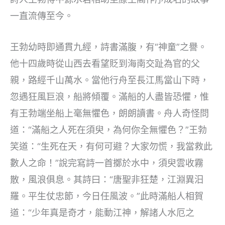
一直流傳至今。
王勃幼時即通貫九經，詩書滿腹，有“神童”之譽。
他十四歲時從山西去看望貶到海南交趾為官的父
親，路經千山萬水。當他行舟至長江馬當山下時，
忽遇狂風巨浪，船將傾覆。滿船的人盡皆恐懼，惟
有王勃端坐船上毫無懼色，朗朗讀書。舟人奇怪問
道：“滿船之人死在須臾，為何你全無懼色？”王勃
笑道：“生死在天，有何可避？大家勿慌，我當救此
數人之命！”說完寫詩一首擲於水中，須臾雲收霧
散，風浪俱息。其詩曰：“唐聖非狂楚，江淵異汨
羅。平生仗忠節，今日任風波。”此時滿船人相賀
道：“少年真是奇才，能動江神，解諸人水厄之