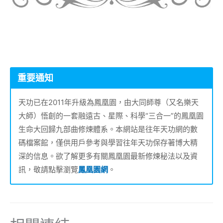
重要通知
天功已在2011年升級為鳳凰園，由大同師尊（又名樂天
大師）悟創的一套融遠古、星際、科學“三合一”的鳳凰園
生命大回歸九部曲修煉體系。本網站是往年天功網的數
碼檔案館，僅供用戶參考與學習往年天功保存著博大精
深的信息。欲了解更多有關鳳凰園最新修煉秘法以及資
訊，敬請點擊瀏覽
鳳凰園網
。