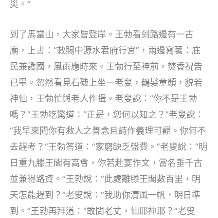
災。”
到了馬當山，大家皆登岸。王勃看到路邊有一古
廟，上書：“敕賜中源水君府行宮”，兩邊寫著：庇
民兼護國，風雨應時來。王勃行至神前，焚香祝告
已畢。忽然看見石磯上坐一老叟，鶴髮童顏，貌若
神仙，王勃忙與老人作揖。老叟說：“你不是王勃
嗎？”王勃吃驚道：“正是，您何以知之？”老叟說：
“我早來聞你有救人之善念且詩作義理可觀。你何不
去趕考？”王勃答道：“家窮缺乏盤費。”老叟說：“明
日重九滕王閣有高會，你若赴宴作文，當名垂千古
並兼得路資。”王勃說：“此處離滕王閣數百里，明
天怎能趕到？”老叟說：“我助你清風一帆，明日準
到。”王勃再拜道：“敢問老丈，仙耶神耶？”老叟