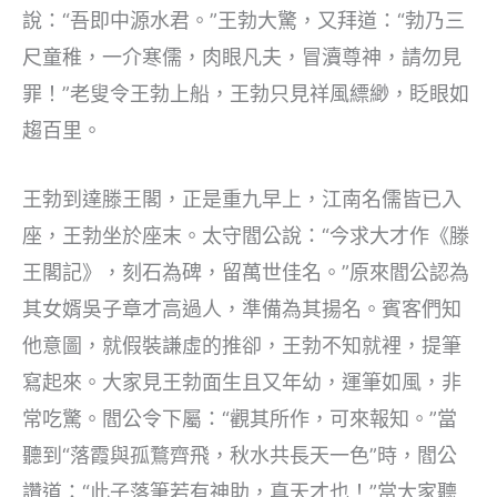
說：“吾即中源水君。”王勃大驚，又拜道：“勃乃三
尺童稚，一介寒儒，肉眼凡夫，冒瀆尊神，請勿見
罪！”老叟令王勃上船，王勃只見祥風縹緲，眨眼如
趨百里。
王勃到達滕王閣，正是重九早上，江南名儒皆已入
座，王勃坐於座末。太守閻公說：“今求大才作《滕
王閣記》，刻石為碑，留萬世佳名。”原來閻公認為
其女婿吳子章才高過人，準備為其揚名。賓客們知
他意圖，就假裝謙虛的推卻，王勃不知就裡，提筆
寫起來。大家見王勃面生且又年幼，運筆如風，非
常吃驚。閻公令下屬：“觀其所作，可來報知。”當
聽到“落霞與孤鶩齊飛，秋水共長天一色”時，閻公
讚道：“此子落筆若有神助，真天才也！”當大家聽