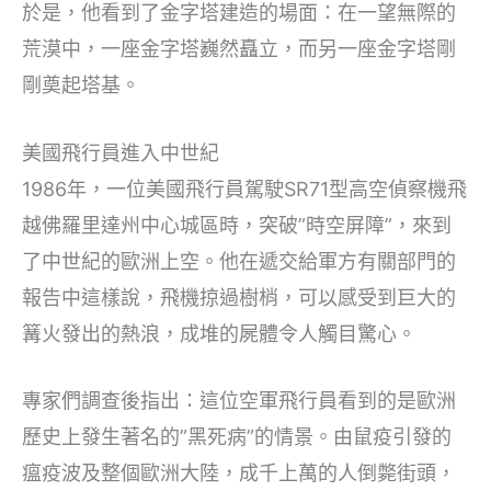
於是，他看到了金字塔建造的場面：在一望無際的
荒漠中，一座金字塔巍然矗立，而另一座金字塔剛
剛奠起塔基。
美國飛行員進入中世紀
1986年，一位美國飛行員駕駛SR71型高空偵察機飛
越佛羅里達州中心城區時，突破”時空屏障”，來到
了中世紀的歐洲上空。他在遞交給軍方有關部門的
報告中這樣說，飛機掠過樹梢，可以感受到巨大的
篝火發出的熱浪，成堆的屍體令人觸目驚心。
專家們調查後指出：這位空軍飛行員看到的是歐洲
歷史上發生著名的”黑死病”的情景。由鼠疫引發的
瘟疫波及整個歐洲大陸，成千上萬的人倒斃街頭，