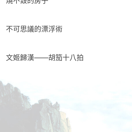
燒不毀的房子
不可思議的漂浮術
文姬歸漢——胡笳十八拍