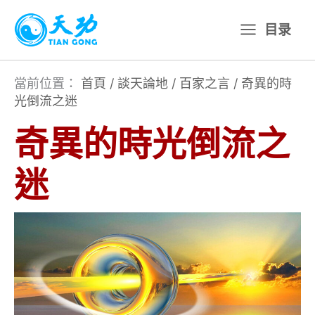
跳
目录
至
主
要
當前位置：
首頁
/
談天論地
/
百家之言
/
奇異的時
光倒流之迷
內
容
奇異的時光倒流之
迷