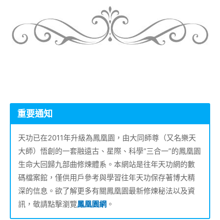
重要通知
天功已在2011年升級為鳳凰園，由大同師尊（又名樂天
大師）悟創的一套融遠古、星際、科學“三合一”的鳳凰園
生命大回歸九部曲修煉體系。本網站是往年天功網的數
碼檔案館，僅供用戶參考與學習往年天功保存著博大精
深的信息。欲了解更多有關鳳凰園最新修煉秘法以及資
訊，敬請點擊瀏覽
鳳凰園網
。