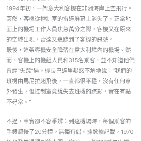
1994年初，一架意大利客機在非洲海岸上空飛行。
突然，客機從控制室的雷達屏幕上消失了。正當地
面上的機場工作人員焦急萬分之際，客機又在原來
的空域出現，雷達又追踪到了客機的訊號。
最後，這架客機安全降落在意大利境內的機場。然
而，客機上的機組人員和315名乘客，並不知道他們
曾經”失踪”過。機長巴達里疑惑不解地說：”我們的
班機由馬尼拉起飛後，一直都很平穩，沒有任何意
外發生，但控制室竟說失去班機的踪影，實在有點
不尋常。”
不過，事實卻不容爭辨：到達機場時，每個乘客的
手錶都慢了20分鐘。無獨有偶。據數據記載，1970