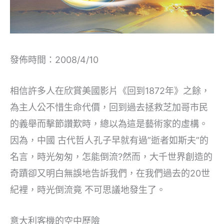
發佈時間：2008/4/10
相信許多人在欣賞美國影片《回到1872年》之餘，
為主人公不惜生命代價，回到過去拯救芝加哥市民
的義舉而擊節讚歎時，總以為這是藝術家的虛構。
因為，中國 古代哲人孔子早就有過”逝者如斯夫”的
名言，時光匆匆，怎能倒流?然而，大千世界創造的
奇蹟卻又明白無誤地告訴我們，在我們過去的20世
紀裡，時光倒流竟 不可思議地發生了。
意大利客機的空中歷險