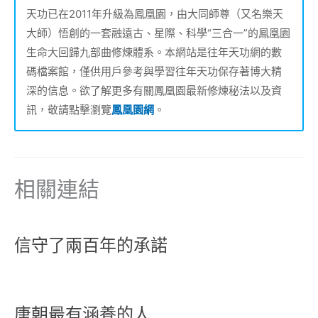
天功已在2011年升級為鳳凰園，由大同師尊（又名樂天
大師）悟創的一套融遠古、星際、科學“三合一”的鳳凰園
生命大回歸九部曲修煉體系。本網站是往年天功網的數
碼檔案館，僅供用戶參考與學習往年天功保存著博大精
深的信息。欲了解更多有關鳳凰園最新修煉秘法以及資
訊，敬請點擊瀏覽
鳳凰園網
。
相關連結
信守了兩百年的承諾
唐朝最有涵養的人