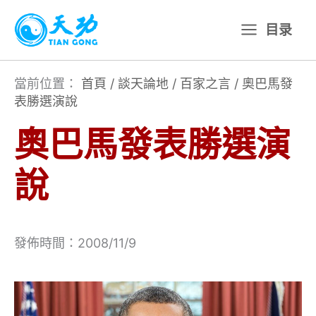
跳
目录
至
主
要
當前位置：
首頁
/
談天論地
/
百家之言
/
奧巴馬發
表勝選演說
內
容
奧巴馬發表勝選演
說
發佈時間：2008/11/9