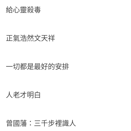
給心靈殺毒
正氣浩然文天祥
一切都是最好的安排
人老才明白
曾國藩：三千步裡識人