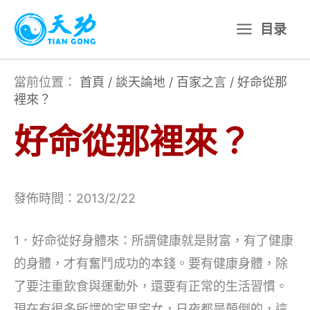
跳
目录
至
主
要
當前位置：
首頁
/
談天論地
/
百家之言
/
好命從那
裡來？
內
容
好命從那裡來？
發佈時間：2013/2/22
1．好命從好身體來：所謂健康就是財富，有了健康
的身體，才有奮鬥成功的本錢。要有健康身體，除
了要注重飲食與運動外，還要有正常的生活習慣。
現在有很多所謂的宅男宅女，日夜都是顛倒的，這