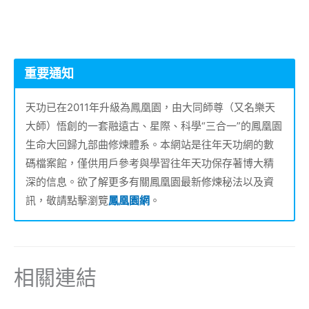
重要通知
天功已在2011年升級為鳳凰園，由大同師尊（又名樂天
大師）悟創的一套融遠古、星際、科學“三合一”的鳳凰園
生命大回歸九部曲修煉體系。本網站是往年天功網的數
碼檔案館，僅供用戶參考與學習往年天功保存著博大精
深的信息。欲了解更多有關鳳凰園最新修煉秘法以及資
訊，敬請點擊瀏覽
鳳凰園網
。
相關連結