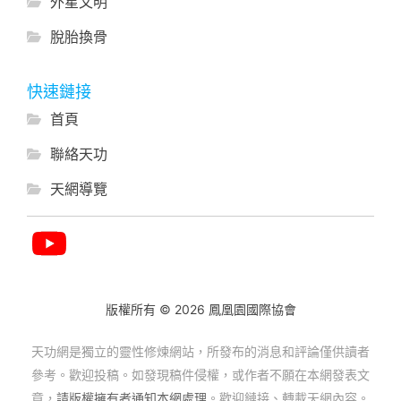
外星文明
脫胎換骨
快速鏈接
首頁
聯絡天功
天網導覽
版權所有 © 2026 鳳凰園國際協會
天功網是獨立的靈性修煉網站，所發布的消息和評論僅供讀者
參考。歡迎投稿。如發現稿件侵權，或作者不願在本網發表文
章，
請版權擁有者通知本網處理
。歡迎鏈接、轉載天網內容。