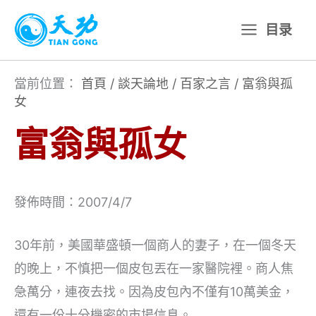
跳
目录
至
主
要
當前位置：
首頁
/
談天論地
/
百家之言
/
富翁與孤
女
內
容
富翁與孤女
發佈時間：2007/4/7
30年前，美國華盛頓一個商人的妻子，在一個冬天
的晚上，不慎把一個皮包丟在一家醫院裡。商人焦
急萬分，連夜去找。因為皮包內不僅有10萬美金，
還有一份十分機密的市場信息。