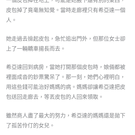
一個皮包掉在地上，可能是她腋下還有別的東西，
皮包掉了竟毫無知覺。當時走廊裡只有希亞達一個
人。
她走過去撿起皮包，急忙追出門外，但那位女士卻
上了一輛轎車揚長而去。
希亞達回到病房，當她打開那個皮包時，娘倆都被
裡面成沓的鈔票驚呆了。那一刻，她們心裡明白，
用這些錢可能治好媽媽的病。媽媽卻讓希亞達把皮
包送回走廊去，等丟皮包的人回來領取。
雖然商人盡了最大的努力，希亞達的媽媽還是拋下
了孤苦伶仃的女兒。