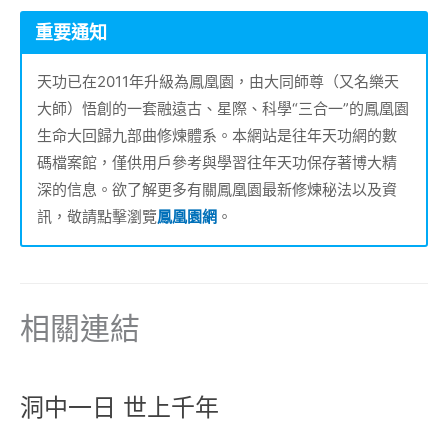
重要通知
天功已在2011年升級為鳳凰園，由大同師尊（又名樂天
大師）悟創的一套融遠古、星際、科學“三合一”的鳳凰園
生命大回歸九部曲修煉體系。本網站是往年天功網的數
碼檔案館，僅供用戶參考與學習往年天功保存著博大精
深的信息。欲了解更多有關鳳凰園最新修煉秘法以及資
訊，敬請點擊瀏覽
鳳凰園網
。
相關連結
洞中一日 世上千年