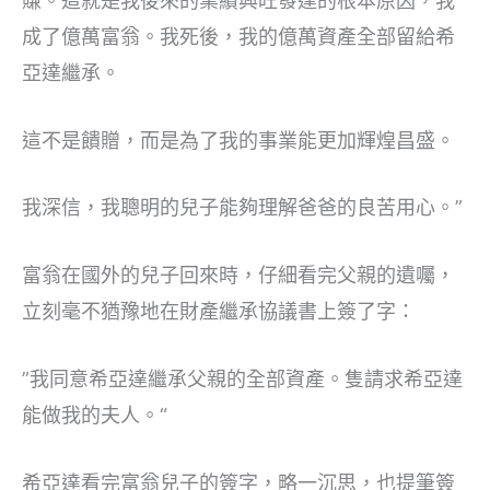
賺。這就是我後來的業績興旺發達的根本原因，我
成了億萬富翁。我死後，我的億萬資產全部留給希
亞達繼承。
這不是饋贈，而是為了我的事業能更加輝煌昌盛。
我深信，我聰明的兒子能夠理解爸爸的良苦用心。”
富翁在國外的兒子回來時，仔細看完父親的遺囑，
立刻毫不猶豫地在財產繼承協議書上簽了字：
”我同意希亞達繼承父親的全部資產。隻請求希亞達
能做我的夫人。“
希亞達看完富翁兒子的簽字，略一沉思，也提筆簽