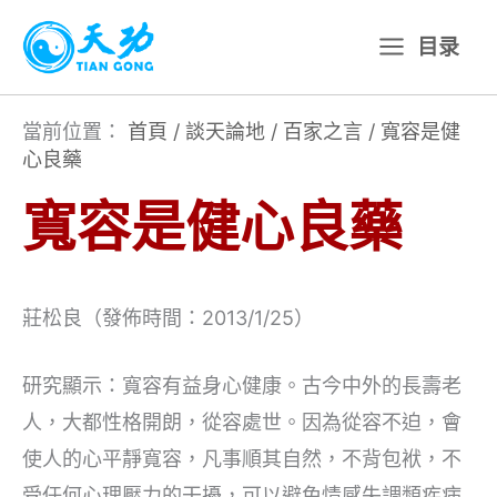
跳
目录
至
主
要
當前位置：
首頁
/
談天論地
/
百家之言
/
寬容是健
心良藥
內
容
寬容是健心良藥
莊松良（發佈時間：2013/1/25）
研究顯示：寬容有益身心健康。古今中外的長壽老
人，大都性格開朗，從容處世。因為從容不迫，會
使人的心平靜寬容，凡事順其自然，不背包袱，不
受任何心理壓力的干擾，可以避免情感失調類疾病