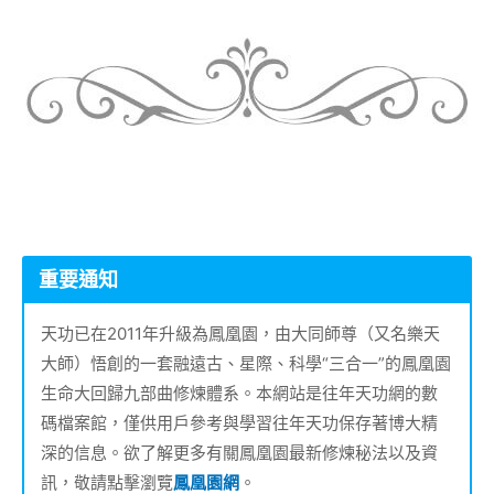
重要通知
天功已在2011年升級為鳳凰園，由大同師尊（又名樂天
大師）悟創的一套融遠古、星際、科學“三合一”的鳳凰園
生命大回歸九部曲修煉體系。本網站是往年天功網的數
碼檔案館，僅供用戶參考與學習往年天功保存著博大精
深的信息。欲了解更多有關鳳凰園最新修煉秘法以及資
訊，敬請點擊瀏覽
鳳凰園網
。