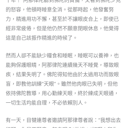
千年！”阿那律陀聽到佛陀的責備，又看到佛陀少見
的怒容，他頓時睡意全消。從那時起，他發奮努
力，精進用功不懈，甚至於不讓眼皮合上，即使已
經非常疲倦，但是他仍然不願意閉眼休息，他覺得
這是自己該振作精進的時候了。
然而人卻不能缺少糧食和睡眠，睡眠可以養神，也
能夠保護眼睛，阿那律陀連續幾天不睡覺，導致眼
疾，結果失明了。佛陀得知他由於太過用功而致眼
盲，即教他訓練“天眼”。雖然他肉眼已失明，但他
依持佛陀教導，用心勤練天眼，終於練成天眼通，
一切生活均能自理，不必依賴別人。
有一天，目犍連尊者邀請阿那律尊者說：“我想出去