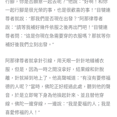
行腳，你是否願意一起去呢？”他說：“好啊！和你
一起行腳是很光榮的事，也是很歡喜的事！”目犍連
尊者就說：“那我們是否現在出發？”阿那律尊者
說：“請等我補好幾件依服之後再出門吧！”目犍連
尊者問：“這是你現在急需要穿的衣服嗎？那就等你
補好後我們立刻出發。”
阿那律尊者就拿針引線，用天眼一針針地縫補衣
服，但是，因為一時之間沒拿好，結果線和針脫
離，針就掉到地上了。他高聲喊道：“有沒有要修福
德的人呢？”當時，佛陀正好經過此處，聽到他的聲
音，於是立即彎下身為他撿起針來、並且替他穿
線。佛陀一邊穿線，一邊說：“我是愛福的人；我是
喜愛修福的人！”