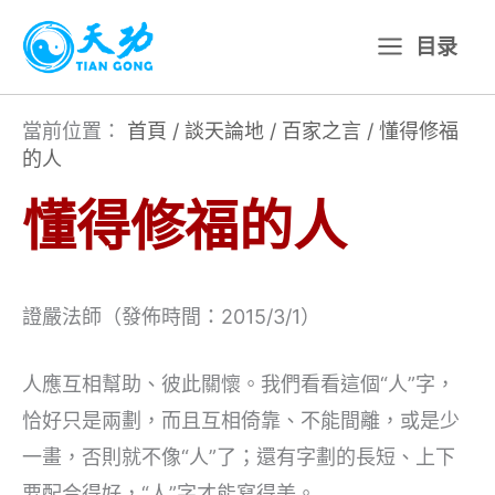
跳
目录
至
主
要
當前位置：
首頁
/
談天論地
/
百家之言
/
懂得修福
的人
內
容
懂得修福的人
證嚴法師（發佈時間：2015/3/1）
人應互相幫助、彼此關懷。我們看看這個“人”字，
恰好只是兩劃，而且互相倚靠、不能間離，或是少
一畫，否則就不像“人”了；還有字劃的長短、上下
要配合得好，“人”字才能寫得美。