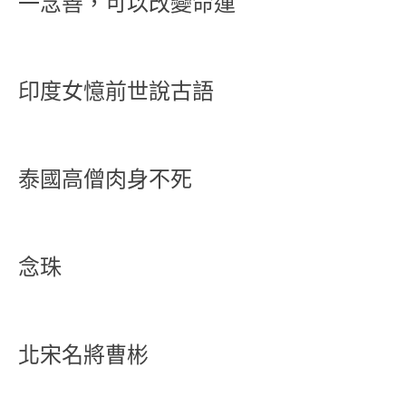
一念善，可以改變命運
印度女憶前世說古語
泰國高僧肉身不死
念珠
北宋名將曹彬