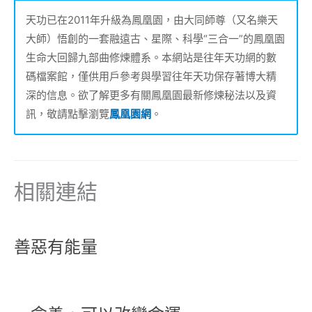
天功已在2011年升級為鳳凰園，由大同師尊（又名樂天
大師）悟創的一套融遠古、星際、科學“三合一”的鳳凰園
生命大回歸九部曲修煉體系。本網站是往年天功網的數
碼檔案館，僅供用戶參考與學習往年天功保存著博大精
深的信息。欲了解更多有關鳳凰園最新修煉秘法以及資
訊，敬請點擊瀏覽
鳳凰園網
。
相關連結
善惡有能量