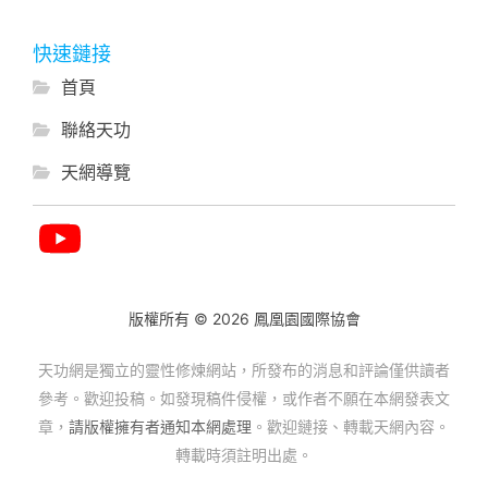
快速鏈接
首頁
聯絡天功
天網導覽
版權所有 © 2026 鳳凰園國際協會
天功網是獨立的靈性修煉網站，所發布的消息和評論僅供讀者
參考。歡迎投稿。如發現稿件侵權，或作者不願在本網發表文
章，
請版權擁有者通知本網處理
。歡迎鏈接、轉載天網內容。
轉載時須註明出處。