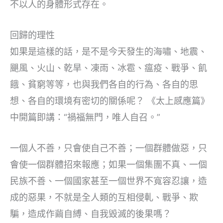
不以人的身體形式存在。
回歸的理性
如果是這樣的話，是不是今天發生的海嘯、地震、
颶風、火山、乾旱、凍雨、冰雹、瘟疫、戰爭、飢
餓、貧窮等等，也與我們各自的行為、各自的思
想、各自的環境有密切的關係呢？ 《太上感應篇》
中開篇即講：“禍福無門，唯人自召。”
一個人不善，只會使自己不善；一個群體做惡，只
會使一個群體招來報應；如果一個集團不真、一個
民族不善、一個國家甚至一個世界不寬容忍讓，造
成的惡果，不就是全人類的互相侵軋、戰爭、欺
騙，造成作繭自縛、自我毀滅的後果嗎？