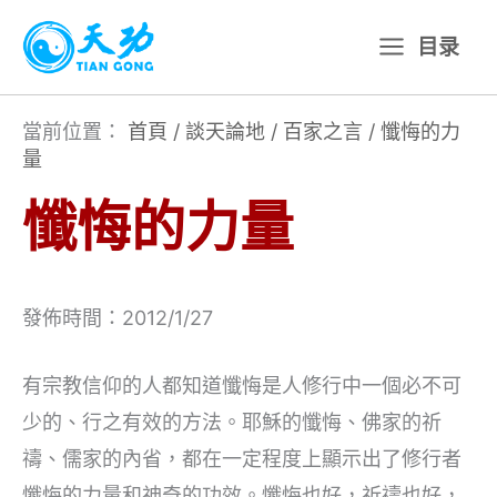
跳
目录
至
主
要
當前位置：
首頁
/
談天論地
/
百家之言
/
懺悔的力
量
內
容
懺悔的力量
發佈時間：2012/1/27
有宗教信仰的人都知道懺悔是人修行中一個必不可
少的、行之有效的方法。耶穌的懺悔、佛家的祈
禱、儒家的內省，都在一定程度上顯示出了修行者
懺悔的力量和神奇的功效。懺悔也好，祈禱也好，