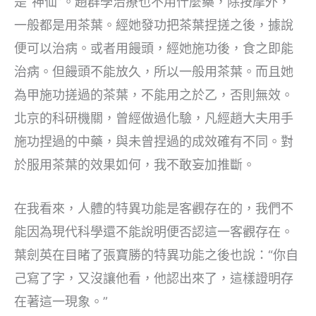
是“神仙”。趙群學治療也不用什麼藥，除按摩外，
一般都是用茶葉。經她發功把茶葉捏搓之後，據說
便可以治病。或者用饅頭，經她施功後，食之即能
治病。但饅頭不能放久，所以一般用茶葉。而且她
為甲施功搓過的茶葉，不能用之於乙，否則無效。
北京的科研機關，曾經做過化驗，凡經趙大夫用手
施功捏過的中藥，與未曾捏過的成效確有不同。對
於服用茶葉的效果如何，我不敢妄加推斷。
在我看來，人體的特異功能是客觀存在的，我們不
能因為現代科學還不能說明便否認這一客觀存在。
葉劍英在目睹了張寶勝的特異功能之後也說：“你自
己寫了字，又沒讓他看，他認出來了，這樣證明存
在著這一現象。”