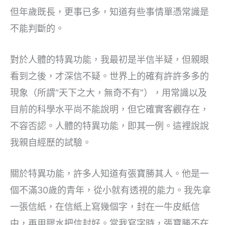
但年歲既長，更事已多，知道有些事情單憑常識是
不能判斷的。
對於人體的特異功能，我最初是半信半疑，但親眼
看到之後，才深信不疑。世界上的確有許許多多的
現象（所謂“天下之大，無奇不有”），用常識以及
目前的科學水平尚不能說明，但它確實客觀存在，
不容否認。人體的特異功能，即其一例。這裡說說
我親自經歷的試驗。
關於特異功能，許多人知道有張寶勝其人。他是一
個不滿30歲的青年，從小就有透視的能力。我先拿
一張信紙，在信紙上寫幾個字，封在一牛皮紙信
中，再用膠水把信封好。當我寫字時，張寶勝不在