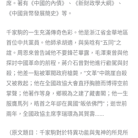
席。著有《中國的內債》、《新財政學大綱》、
《中國貨幣發展簡史》等。
千家駒的一生充滿傳奇色彩。他是浙江省金華地區
首位中共黨員。他師承胡適，與吳晗有“五同”之
誼。周恩來曾告誡他不要鋒芒畢露，毛澤東曾與他
探討中國革命的前程，蔣介石曾對他進行勸駕與封
殺；他差一點被軍閥政府槍斃，“文革”中跳崖自殺
又被救起；他在全國政協大會直抒胸臆而博得空前
掌聲；他著作等身，鄉親為之建了藏書閣；他一生
服膺馬列，皓首之年卻在異國“皈依佛門”；逝世前
兩年，全國政協主席李瑞環為其賀壽……
（原文題目：千家駒對於特異功能與鬼神的所見所