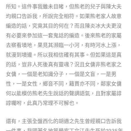
所知。這件事我雖未目睹，但熊老的兒子與陳大夫
均親口告訴我，所說完全相符。如果熊老家人故意
編造的話，究竟其目的何在？而且陳炎冰大夫更沒
有必要來參加這一套鬼話的編造。後來熊老的家屬
去察看墳地，果見其瀕臨一小河，有時河水上漲，
就漫到墳邊。所以我相信確有其事。但如果這是真
的話，豈非人死後真有靈魂？況且女傭非熊老家之
女傭，一個是老知識分子，一個是文盲，一是男
性，一是女性，鄉音不同，籍貫亦不同，鄰家女傭
何以能模仿熊老先生說話的聲調語氣，且對家屬諄
諄囑咐，此真乃常理不可解也。
還有，主張全盤西化的胡適之先生曾經親口告訴我
一件事，我國著名地質學家丁文江先生死於1935年