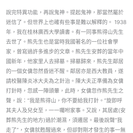
說完特異功能，再說鬼神。提起鬼神，那當然屬於
迷信了。但世界上也確有些事是難以解釋的。 1938
年，我在桂林廣西大學讀書。有一同事熊得山先生
去世了。熊先生也是當時我國著名的一位社會學
家，曾寫過許多進步的文章。熊先生安葬的當年中
國新年，他家里人去掃墓。掃墓歸來，熊先生鄰居
的一個女傭忽然昏迷不醒。鄰居亦是西大教員，遂
請校醫陳炎冰大夫為之針治。陳大夫正準備為女傭
打針時，忽感一陣頭暈，此時，女傭忽作熊先生之
聲，說：“我是熊得山，你不要給我打針。”旋即呼
其夫人及兒女至，一一囑咐家事。又說，其居處(安
葬熊先生的地方)過於潮濕，須遷居。最後說聲“我
走了”，女傭就甦醒過來，但卻對剛才發生的事一無