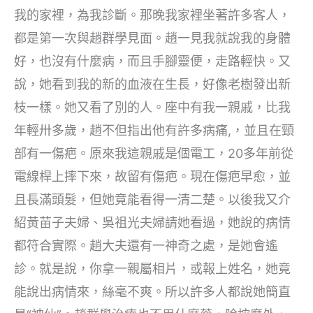
我的家裡，為我診斷。那晚我家裡坐著許多客人，
都是第一次與趙群學見面。趙一見我就說我的身體
好，也沒有什麼病，而且手腳靈便，走路輕快。又
說，她看到我的新的血液在生長，好像老樹發出新
枝一樣。她又看了別的人。座中有我一親戚，比我
年輕卅多歲，趙不但指出他有許多病痛,，並且在頸
部有一傷疤。原來我這親戚是個電工，20多年前從
電線桿上摔下來，故留有傷疤。現在傷疤早愈，並
且長滿頭髮，但她竟能看得一清二楚。以後我又介
紹黃苗子夫婦、吳祖光夫婦請她看過，她說的病情
都符合實際。趙大夫還有一神奇之處，是她會遙
診。就是說，你拿一親屬相片，或報上姓名，她竟
能說出病情來，絲毫不爽。所以許多人都說她簡直