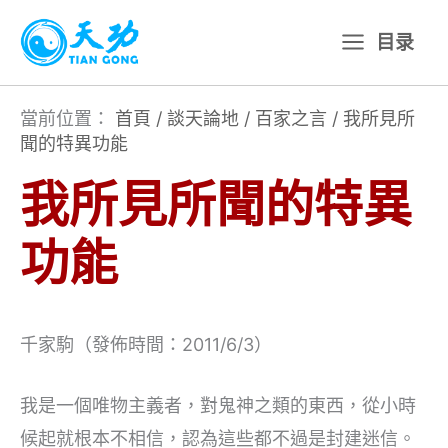
跳
目录
至
主
要
當前位置：
首頁
/
談天論地
/
百家之言
/
我所見所
聞的特異功能
內
容
我所見所聞的特異
功能
千家駒（發佈時間：2011/6/3）
我是一個唯物主義者，對鬼神之類的東西，從小時
候起就根本不相信，認為這些都不過是封建迷信。