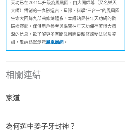
天功已在2011年升級為鳳凰園，由大同師尊（又名樂天
大師）悟創的一套融遠古、星際、科學“三合一”的鳳凰園
生命大回歸九部曲修煉體系。本網站是往年天功網的數
碼檔案館，僅供用戶參考與學習往年天功保存著博大精
深的信息。欲了解更多有關鳳凰園最新修煉秘法以及資
訊，敬請點擊瀏覽
鳳凰園網
。
相關連結
家道
為何選中姜子牙封神？