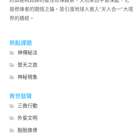
的奧秘和真諦的靈性修煉體系。天功來自宇宙深處，它
是修煉者的開悟之鑰，是引渡地球人進入“天人合一”大境
界的橋樑。
熱點課題
神傳秘法
登天之旅
神秘現象
救世鼓聲
三救行動
外星文明
脫胎換骨