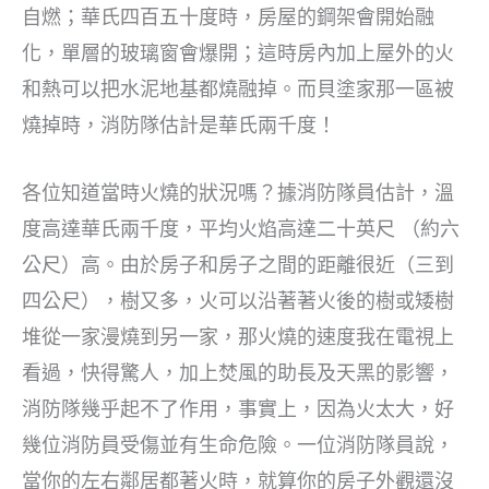
自燃；華氏四百五十度時，房屋的鋼架會開始融
化，單層的玻璃窗會爆開；這時房內加上屋外的火
和熱可以把水泥地基都燒融掉。而貝塗家那一區被
燒掉時，消防隊估計是華氏兩千度！
各位知道當時火燒的狀況嗎？據消防隊員估計，溫
度高達華氏兩千度，平均火焰高達二十英尺 （約六
公尺）高。由於房子和房子之間的距離很近（三到
四公尺），樹又多，火可以沿著著火後的樹或矮樹
堆從一家漫燒到另一家，那火燒的速度我在電視上
看過，快得驚人，加上焚風的助長及天黑的影響，
消防隊幾乎起不了作用，事實上，因為火太大，好
幾位消防員受傷並有生命危險。一位消防隊員說，
當你的左右鄰居都著火時，就算你的房子外觀還沒