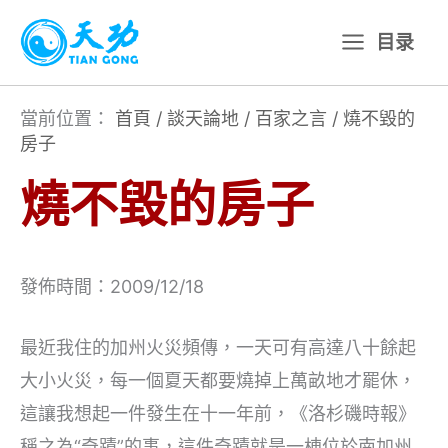
跳
目录
至
主
要
當前位置：
首頁
/
談天論地
/
百家之言
/
燒不毀的
房子
內
容
燒不毀的房子
發佈時間：2009/12/18
最近我住的加州火災頻傳，一天可有高達八十餘起
大小火災，每一個夏天都要燒掉上萬畝地才罷休，
這讓我想起一件發生在十一年前，《洛杉磯時報》
稱之為“奇蹟”的事，這件奇蹟就是一棟位於南加州