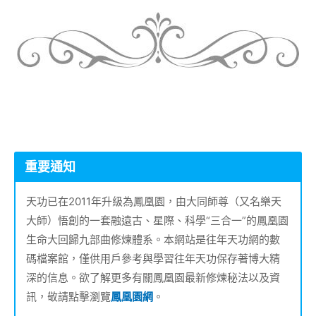
重要通知
天功已在2011年升級為鳳凰園，由大同師尊（又名樂天
大師）悟創的一套融遠古、星際、科學“三合一”的鳳凰園
生命大回歸九部曲修煉體系。本網站是往年天功網的數
碼檔案館，僅供用戶參考與學習往年天功保存著博大精
深的信息。欲了解更多有關鳳凰園最新修煉秘法以及資
訊，敬請點擊瀏覽
鳳凰園網
。