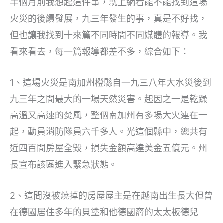
半個月前我想起這件事，就上網看能不能找到這場
火災的後續發展，九三年發生的事，真是不好找，
但也讓我找到十來篇不同時間不同媒體的報導。我
看來看去，每一篇報導都差不多，綜合如下：
1、這場火災是南加州橙縣自一九三八年大水災後到
九三年之間最大的一場天然災害。起因之一是乾躁
高溫又高速的焚風，整個南加州有多場大火連在一
起，動員消防隊員六千多人。光這個縣中，總共有
近四百間房屋全毀，損失金額高達美金五億元。州
長宣布該區進入緊急狀態。
2、這間沒被燒掉的房屋屋主是在越南出生長大但曾
在德國居住多年的貝塗和他德國裔的太太板德兒