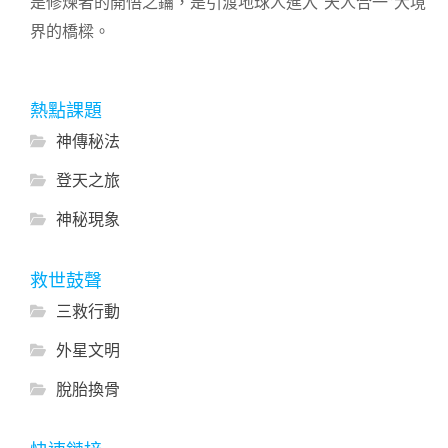
是修煉者的開悟之鑰，是引渡地球人進入“天人合一”大境
界的橋樑。
熱點課題
神傳秘法
登天之旅
神秘現象
救世鼓聲
三救行動
外星文明
脫胎換骨