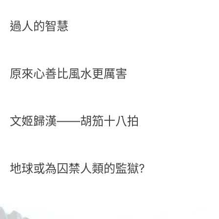
過人的智慧
原來心善比風水更厲害
文姬歸漢——胡笳十八拍
地球或為囚禁人類的監獄?