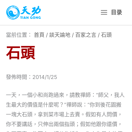
跳
目录
至
主
要
當前位置：
首頁
/
談天論地
/
百家之言
/
石頭
內
石頭
容
發佈時間：2014/1/25
一天，一個小和尚跑過來，請教禪師：“師父，我人
生最大的價值是什麼呢？”禪師說：“你到後花園搬
一塊大石頭，拿到菜市場上去賣。假如有人問價，
你不要講話，只伸出兩個指頭；假如他跟你還價，