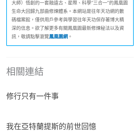
大師）悟創的一套融遠古、星際、科學“三合一”的鳳凰園
生命大回歸九部曲修煉體系。本網站是往年天功網的數
碼檔案館，僅供用戶參考與學習往年天功保存著博大精
深的信息。欲了解更多有關鳳凰園最新修煉秘法以及資
訊，敬請點擊瀏覽
鳳凰園網
。
相關連結
修行只有一件事
我在亞特蘭提斯的前世回憶