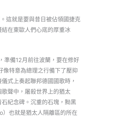
策。這就是要與昔日被佔領國捷克
凝結在東歐人們心底的厚重冰
蹄，準備12月前往波蘭，要在修好
，好像特意為總理之行備下了壓抑
接儀式上奏起聯邦德國國歌時，
個歌聲中，屠殺世界上的猶太
青石紀念碑。沉重的石塊，黝黑
to）也就是猶太人隔離區的所在