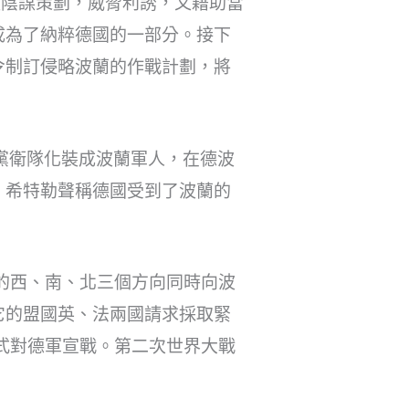
經陰謀策劃，威脅利誘，又藉助當
成為了納粹德國的一部分。接下
令制訂侵略波蘭的作戰計劃，將
國黨衛隊化裝成波蘭軍人，在德波
，希特勒聲稱德國受到了波蘭的
從波蘭的西、南、北三個方向同時向波
它的盟國英、法兩國請求採取緊
式對德軍宣戰。第二次世界大戰