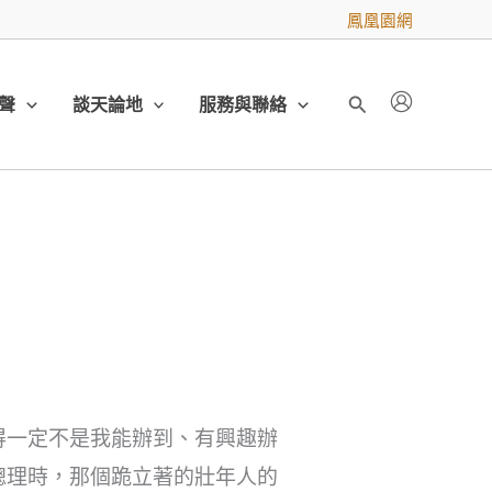
鳳凰園網
聲
談天論地
服務與聯絡
搜
尋
得一定不是我能辦到、有興趣辦
總理時，那個跪立著的壯年人的