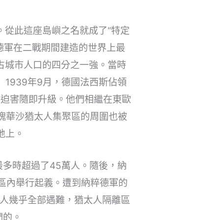
。從此這座島嶼之名就成了“特定
德軍在二戰期間建造的世界上最
，占城市人口的四分之一強。當時
1939年9月，德國法西斯佔領
的迫害隨即升級。他們相繼在東歐
這塊華沙猶太人集聚區的周圍也被
地上。
多時超過了45萬人。隨後，納
離區內舉行起義。遭到納粹德軍的
太人幾乎全部遇難，猶太人隔離區
們的。