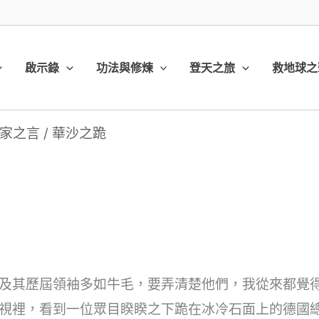
啟示錄
功法與修煉
登天之旅
救地球之
家之言
/
華沙之跪
）
及其歷屆領袖多如牛毛，要弄清楚他們，我從來都覺
視裡，看到一位眾目睽睽之下跪在冰冷石面上的德國