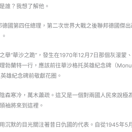
是誰？我想了解他。
聯邦德國第四任總理，第二次世界大戰之後聯邦德國傑出
）。
舉“華沙之跪”，發生在1970年12月7日那個灰濛
一行，應該前往華沙格托英雄紀念碑（Monument to t
離區英雄紀念碑前敬獻花圈。
陰森寒冷，萬木蕭疏。這又是一個對兩國人民來說極
領袖將來到這裡。
用沉默的目光關注著昔日仇國的代表。自從1945年5