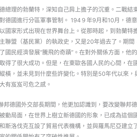
德總理的勃蘭特，深知自己肩上擔子的沉重。二戰結
對德國進行分區軍事管制。 194９年9月和10月，德
以國家形式出現在世界舞台上。從那時起，到勃蘭特
主聯盟（基民黨）的執政史，又是20年過去了。期間
了國民經濟發展“騰飛的奇蹟”。在對外關係方面，他
取得了很大成功。但是，在東歐各國人民的心間，在
縱橫，並未見到什麼些許變化。特別是50年代以來，
大有岌岌可危之感。
特擔任聯邦德國外交部長期間，他更加認識到，要改變聯邦
被動局面，在世界上樹立新德國的形象，已成為這個
和斯洛伐克互設了貿易代表機構，並與羅馬尼亞建立
家的關係開始有了突破性進展。