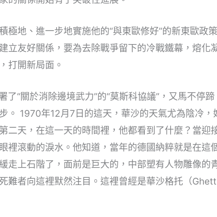
積極地、進一步地實施他的“與東歐修好”的新東歐政
建立友好關係，要為去除戰爭留下的冷戰鐵幕，熔化
，打開新局面。
簽署了“關於消除邊境武力”的“莫斯科協議”，又馬不停
。 1970年12月7日的這天，華沙的天氣尤為陰冷
第二天，在這一天的時間裡，他都看到了什麼？當迎
眼裡滾動的淚水。他知道，當年的德國納粹就是在這
緩走上石階了，面前是巨大的，中部塑有人物雕像的
死難者向這裡默然注目。這裡曾經是華沙格托（Ghet