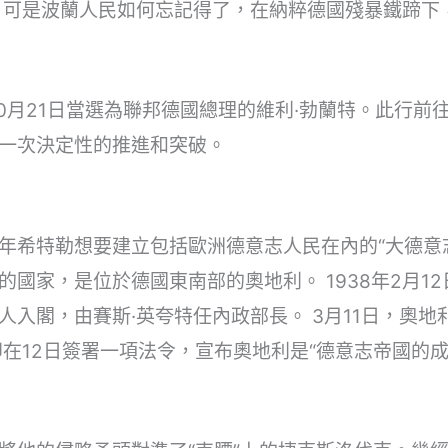
，可是波蘭人民如何忘記得了，在納粹德國殘暴鐵蹄下
10月21日當選為聯邦德國總理的維利·勃蘭特。此行前
一次決定性的推進和突破。
年希特勒想要建立包括歐洲德意志人民在內的“大德意
國家，是位於德國東南部的奧地利。 1938年2月1
入閣，由賽斯·英夸特任內政部長。 3月11日，奧地
即在12日簽署一項法令，宣布奧地利是“德意志帝國的