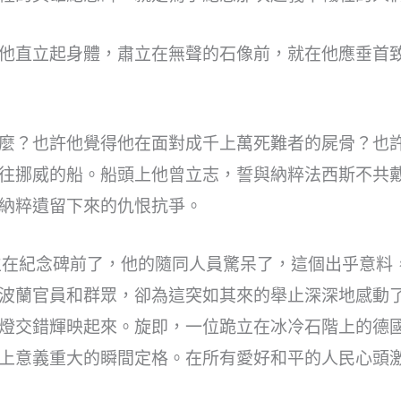
他直立起身體，肅立在無聲的石像前，就在他應垂首
麼？也許他覺得他在面對成千上萬死難者的屍骨？也許
往挪威的船。船頭上他曾立志，誓與納粹法西斯不共
納粹遺留下來的仇恨抗爭。
立在紀念碑前了，他的隨同人員驚呆了，這個出乎意料
波蘭官員和群眾，卻為這突如其來的舉止深深地感動
燈交錯輝映起來。旋即，一位跪立在冰冷石階上的德
上意義重大的瞬間定格。在所有愛好和平的人民心頭