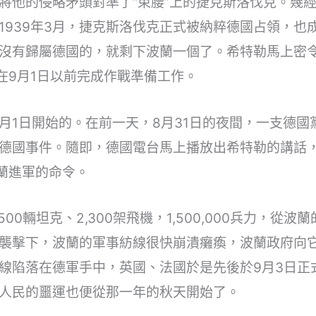
將他的侵略矛頭對準了“束腰”上的捷克斯洛伐克。幾
1939年3月，捷克斯洛伐克正式被納粹德國占領，也
沒有歸屬德國的，就剩下波蘭一個了。希特勒馬上密
在9月1日以前完成作戰準備工作。
9月1日開始的。在前一天，8月31日的夜間，一支德
德國事件。隨即，德國電台馬上播放出希特勒的講話
波蘭進軍的命令。
500輛坦克、2,300架飛機，1,500,000兵力，
襲擊下，波蘭的軍事紡線很快崩潰癱瘓，波蘭政府向
線陷落在德軍手中，英國、法國於是先後於9月3日正
人民的噩運也便從那一年的秋天開始了。