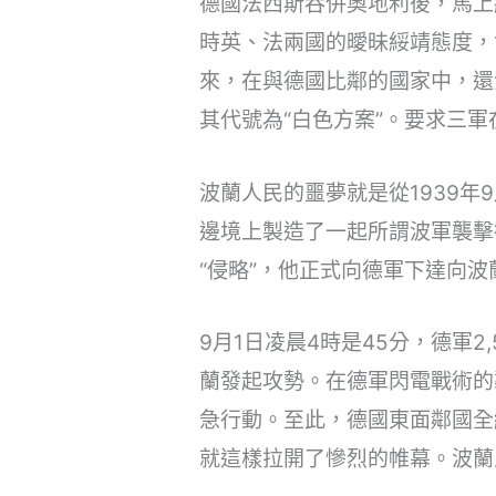
德國法西斯吞併奧地利後，馬上
時英、法兩國的曖昧綏靖態度，
來，在與德國比鄰的國家中，還
其代號為“白色方案”。要求三軍
波蘭人民的噩夢就是從1939年
邊境上製造了一起所謂波軍襲擊
“侵略”，他正式向德軍下達向
9月1日凌晨4時是45分，德軍2,
蘭發起攻勢。在德軍閃電戰術的
急行動。至此，德國東面鄰國全
就這樣拉開了慘烈的帷幕。波蘭