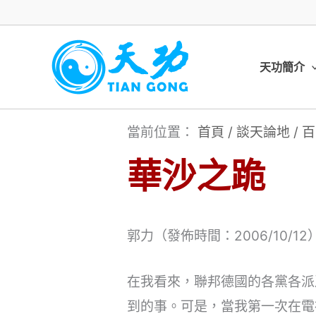
跳
至
主
天功簡介
要
內
當前位置：
首頁
/
談天論地
/
百
容
華沙之跪
郭力（發佈時間：2006/10/12
在我看來，聯邦德國的各黨各派
到的事。可是，當我第一次在電