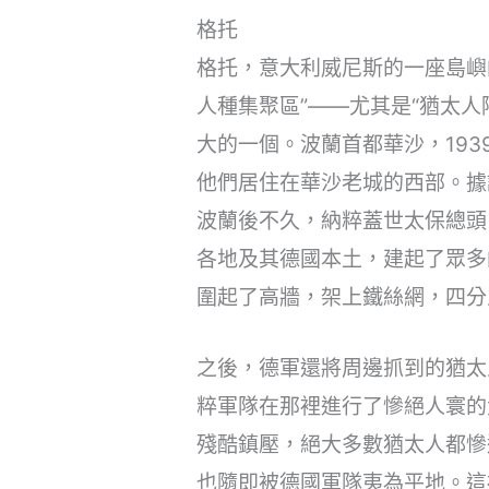
格托
格托，意大利威尼斯的一座島嶼
人種集聚區”——尤其是“猶太
大的一個。波蘭首都華沙，193
他們居住在華沙老城的西部。據
波蘭後不久，納粹蓋世太保總頭
各地及其德國本土，建起了眾多的
圍起了高牆，架上鐵絲網，四分
之後，德軍還將周邊抓到的猶太
粹軍隊在那裡進行了慘絕人寰的大
殘酷鎮壓，絕大多數猶太人都慘
也隨即被德國軍隊夷為平地。這