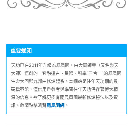
重要通知
天功已在2011年升級為鳳凰園，由大同師尊（又名樂天
大師）悟創的一套融遠古、星際、科學“三合一”的鳳凰園
生命大回歸九部曲修煉體系。本網站是往年天功網的數
碼檔案館，僅供用戶參考與學習往年天功保存著博大精
深的信息。欲了解更多有關鳳凰園最新修煉秘法以及資
訊，敬請點擊瀏覽
鳳凰園網
。