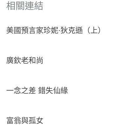
相關連結
美國預言家珍妮·狄克遜（上）
廣欽老和尚
一念之差 錯失仙緣
富翁與孤女