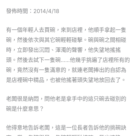
發佈時間：2014/4/18
有一個年輕人去買碗，來到店裡，他順手拿起一隻
碗，然後依次與其它碗輕輕碰擊。碗與碗之間相碰
時，立即發出沉悶、渾濁的聲響，他失望地搖搖
頭。然後去試下一隻碗……他幾乎挑遍了店裡所有的
碗，竟然沒有一隻滿意的，就連老闆捧出的自認為
是店裡碗中精品，也被他搖著頭失望地放回去了。
老闆很是納悶，問他老是拿手中的這只碗去碰別的
碗是什麼意思？
他得意地告訴老闆，這是一位長者告訴他的挑碗訣