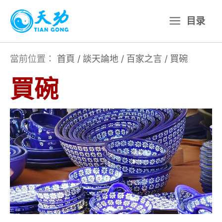
跳
目录
至
主
要
當前位置：
首頁
/
談天論地
/
百家之言
/
買碗
內
買碗
容