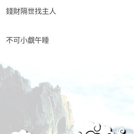
錢財隔世找主人
不可小覷午睡