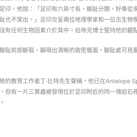
足印。他說：「足印有六英寸長，腳趾分開，好像從
趾也不突出。」足印交呈兩位地理學家和一位古生物
沒有任何生物因素介於其中。伯帝克博士堅持他的觀
腳趾前部斷裂，顯現出清晰的致密層面，腳趾處可見
的教育工作者丁·比特先生聲稱，他已在Antelope S
，但有一片三葉蟲被發現位於足印附近的同一塊岩石
。