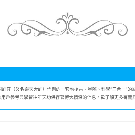
大同師尊（又名樂天大師）悟創的一套融遠古、星際、科學“三合一”
供用戶參考與學習往年天功保存著博大精深的信息。欲了解更多有關