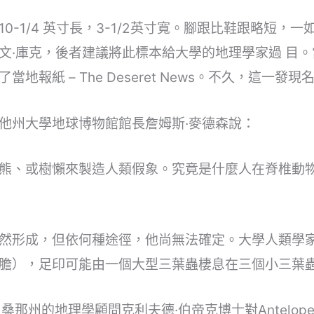
0-1/4 英寸長，3-1/2英寸寬。腳跟比鞋跟略短，
文·庫克，後者建議將此標本給大學的地理學家過 目
報紙 – The Deseret News。不久，這一發現
他州大學地球博物館館長詹姆斯·麥德森說：
熊、或樹懶來製造人類假象。究竟是什麼人在脊椎動
然形成，但依何種途徑，他尚無法確定。大學人類學家
膽），足印可能由一個大型三葉蟲棲息在三個小三葉
桑那州的地理學顧問克利夫德·伯帝克博士對Antelope 