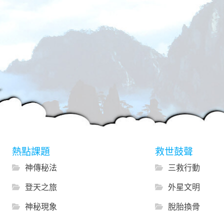
熱點課題
救世鼓聲
神傳秘法
三救行動
登天之旅
外星文明
神秘現象
脫胎換骨