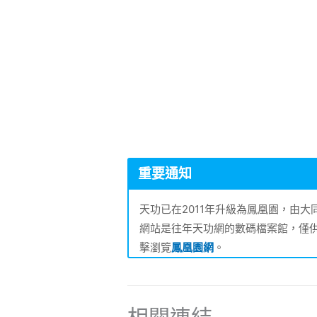
重要通知
天功已在2011年升級為鳳凰園，由
網站是往年天功網的數碼檔案館，僅
擊瀏覽
鳳凰園網
。
相關連結