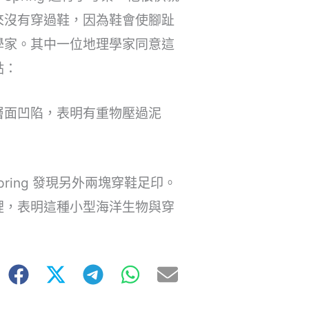
來沒有穿過鞋，因為鞋會使腳趾
學家。其中一位地理學家同意這
點：
層面凹陷，表明有重物壓過泥
pring 發現另外兩塊穿鞋足印。
裡，表明這種小型海洋生物與穿