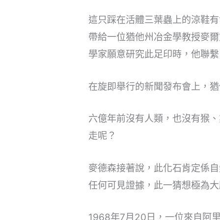
這只踩在活體三葉蟲上的涼鞋有1
帶給一位猶他州冶金學教授麥爾
學家願意研究此足印時，他聯繫了當地
在旋即舉行的新聞發布會上，猶
六億年前沒有人類，也沒有猴、
走呢？
麥德森接著說，此化石肯定係自
任何可見證據，此一猜想極為大
1968年7月20日，一位來自阿里