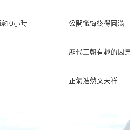
踪10小時
公開懺悔終得圓滿
歷代王朝有趣的因
正氣浩然文天祥