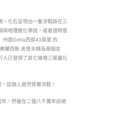
發現。化石呈現出一隻涼鞋踩在三
類與地理進化學說，或者證明曾
Delta西部43英里 的
兒，弗蘭西斯.舍普夫婦及兩個女
行人已發現了其它幾塊三葉蟲化
是，這個人居然穿著涼鞋！
萬年，然後在二億八千萬年前絕