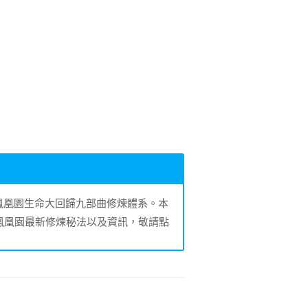
的鳳凰園生命大回歸九部曲修煉體系。本
鳳凰園最新修煉秘法以及資訊，敬請點