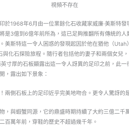
視頻不存在
印於1968年6月由一位業餘化石收藏家威廉·美斯特
將是3億到6億年前所為，這已足夠推翻所有傳統的人
美斯特這一令人困惑的發現起因於他在猶他（Utah）州距
行的一次岩石與化石探險旅程。隨行者包括他的妻子和兩個女
兩英寸厚的石板顯露出這一令人訝異的足印之前，此一
開，露出如下景象：
！兩側石板上的足印近乎完美地吻合。更令人驚訝的
物，與蝦蟹同源，它的鼎盛時期持續了大約三億二千
二百萬年前，穿鞋的歷史不超過幾千年。