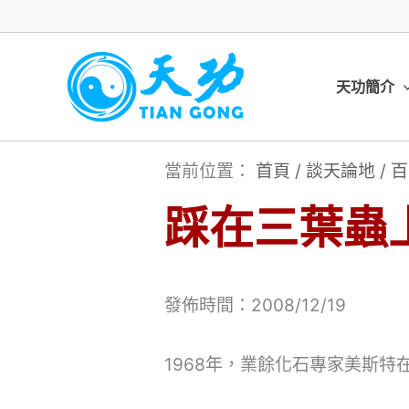
跳
至
主
天功簡介
要
內
當前位置：
首頁
/
談天論地
/
百
容
踩在三葉蟲
發佈時間：2008/12/19
1968年，業餘化石專家美斯