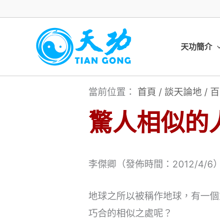
跳
至
主
天功簡介
要
內
當前位置：
首頁
/
談天論地
/
百
容
驚人相似的
李傑卿（發佈時間：2012/4/6
地球之所以被稱作地球，有一個
巧合的相似之處呢？