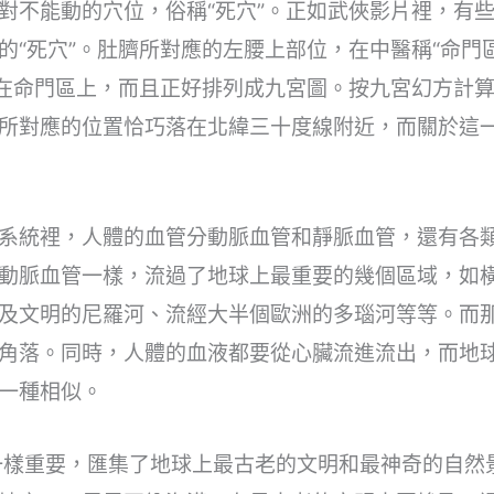
對不能動的穴位，俗稱“死穴”。正如武俠影片裡，有
的“死穴”。肚臍所對應的左腰上部位，在中醫稱“命門
中在命門區上，而且正好排列成九宮圖。按九宮幻方計
所對應的位置恰巧落在北緯三十度線附近，而關於這
系統裡，人體的血管分動脈血管和靜脈血管，還有各
動脈血管一樣，流過了地球上最重要的幾個區域，如
及文明的尼羅河、流經大半個歐洲的多瑙河等等。而
角落。同時，人體的血液都要從心臟流進流出，而地球
一種相似。
一樣重要，匯集了地球上最古老的文明和最神奇的自然