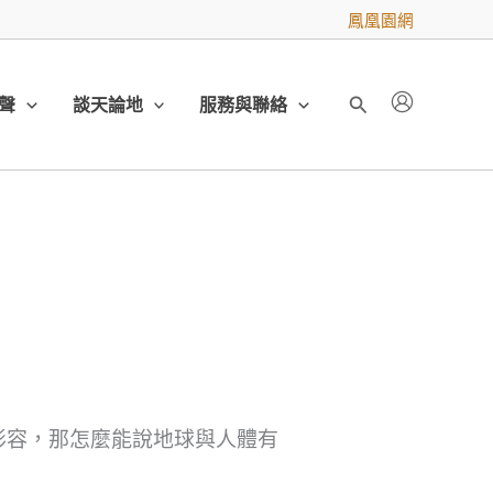
鳳凰園網
聲
談天論地
服務與聯絡
搜
尋
形容，那怎麼能說地球與人體有