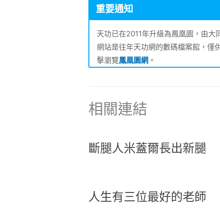
重要通知
天功已在2011年升級為鳳凰園，由
網站是往年天功網的數碼檔案館，僅
擊瀏覽
鳳凰園網
。
相關連結
斷腿人米蓋爾長出新腿
人生有三位最好的老師