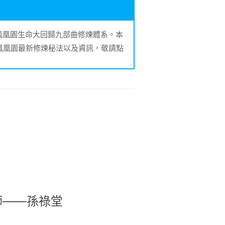
的鳳凰園生命大回歸九部曲修煉體系。本
鳳凰園最新修煉秘法以及資訊，敬請點
師——孫祿堂