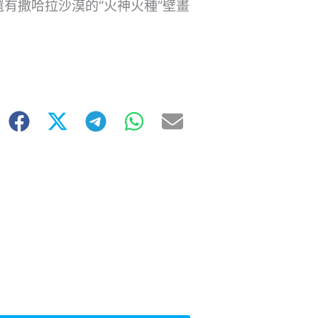
有撒哈拉沙漠的“火神火種”壁畫