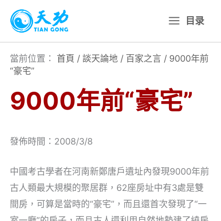
跳
目录
至
主
要
當前位置：
首頁
/
談天論地
/
百家之言
/
9000年前
“豪宅”
內
容
9000年前“豪宅”
發佈時間：2008/3/8
中國考古學者在河南新鄭唐戶遺址內發現9000年前
古人類最大規模的聚居群，62座房址中有3處是雙
間房，可算是當時的“豪宅”，而且還首次發現了“一
室一廳”的房子，而且古人還利用自然地勢建了繞房