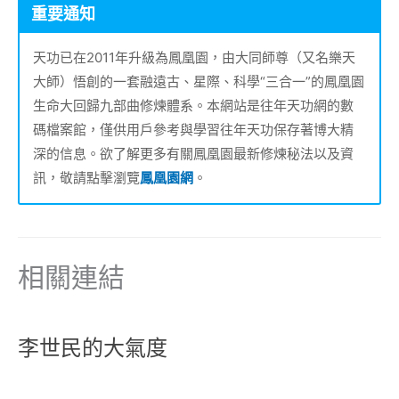
重要通知
天功已在2011年升級為鳳凰園，由大同師尊（又名樂天
大師）悟創的一套融遠古、星際、科學“三合一”的鳳凰園
生命大回歸九部曲修煉體系。本網站是往年天功網的數
碼檔案館，僅供用戶參考與學習往年天功保存著博大精
深的信息。欲了解更多有關鳳凰園最新修煉秘法以及資
訊，敬請點擊瀏覽
鳳凰園網
。
相關連結
李世民的大氣度